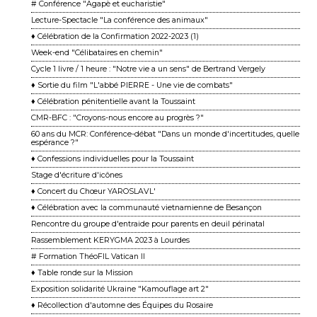
# Conférence "Agapè et eucharistie"
Lecture-Spectacle "La conférence des animaux"
♦ Célébration de la Confirmation 2022-2023 (1)
Week-end "Célibataires en chemin"
Cycle 1 livre / 1 heure : "Notre vie a un sens" de Bertrand Vergely
♦ Sortie du film "L'abbé PIERRE - Une vie de combats"
♦ Célébration pénitentielle avant la Toussaint
CMR-BFC : "Croyons-nous encore au progrès ?"
60 ans du MCR: Conférence-débat "Dans un monde d'incertitudes, quelle
espérance ?"
♦ Confessions individuelles pour la Toussaint
Stage d'écriture d'icônes
♦ Concert du Chœur YAROSLAVL'
♦ Célébration avec la communauté vietnamienne de Besançon
Rencontre du groupe d'entraide pour parents en deuil périnatal
Rassemblement KERYGMA 2023 à Lourdes
# Formation ThéoFIL Vatican II
♦ Table ronde sur la Mission
Exposition solidarité Ukraine "Kamouflage art 2"
♦ Récollection d'automne des Équipes du Rosaire