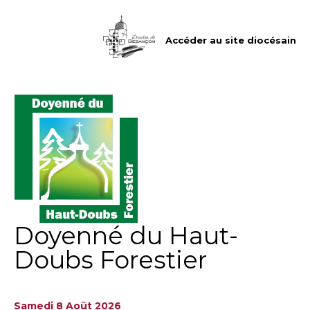
Aller
Outils
au
personnels
contenu.
|
Accéder au site diocésain
Aller
à
la
navigation
Doyenné du Haut-
Doubs Forestier
Samedi 8 Août 2026