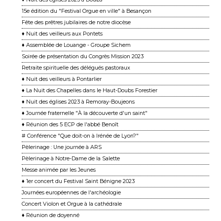
15e édition du "Festival Orgue en ville" à Besançon
Fête des prêtres jubilaires de notre diocèse
♦ Nuit des veilleurs aux Pontets
♦ Assemblée de Louange - Groupe Sichem
Soirée de présentation du Congrès Mission 2023
Retraite spirituelle des délégués pastoraux
♦ Nuit des veilleurs à Pontarlier
♦ La Nuit des Chapelles dans le Haut-Doubs Forestier
♦ Nuit des églises 2023 à Remoray-Boujeons
♦ Journée fraternelle "À la découverte d'un saint"
♦ Réunion des 5 ECP de l'abbé Benoît
# Conférence "Que doit-on à Irénée de Lyon?"
Pèlerinage : Une journée à ARS
Pèlerinage à Notre-Dame de la Salette
Messe animée par les Jeunes
♦ 1er concert du Festival Saint Bénigne 2023
Journées européennes de l'archéologie
Concert Violon et Orgue à la cathédrale
♦ Réunion de doyenné