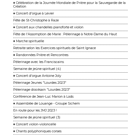
♦ Célébration de la Journée Mondiale de Prière pour la Sauvegarde de la
Création
♦ Concert d'orgue à Levier
Fête de St-Christophe à Raze
♦ Concert aux chandelles pianoforte et violon
Fête de l'Assomption de Marie : Pèlerinage à Notre-Dame du Haut
♦ Marche spirituelle
Retraite selon les Exercices spirituels de Saint Ignace
♦ Randonnées Prière et Rencontres
Pèlerinage avec les Franciscains
Semaine de jeûne spirituel (4)
♦ Concert d'orgue Antoine Joly
Pèlerinage Jeunes "Lourdes 2023"
Pèlerinage diocésain "Lourdes 2023"
Conférence de Jean-Luc Marion à Lods
♦ Assemblée de Louange - Groupe Sichem
En route pour les JMJ 2023 !
Semaine de jeûne spirituel (3)
♦ Concert violon-violoncelle
♦ Chants polyphoniques corses