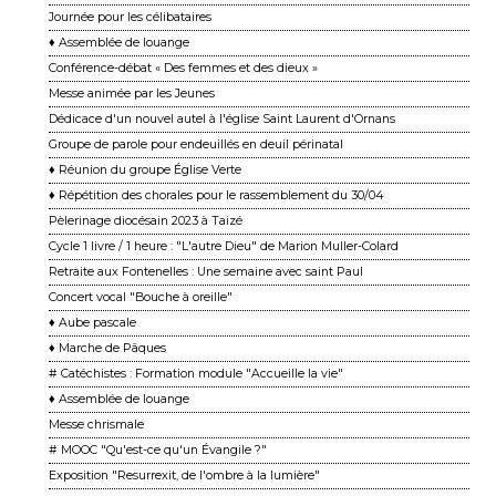
Journée pour les célibataires
♦ Assemblée de louange
Conférence-débat « Des femmes et des dieux »
Messe animée par les Jeunes
Dédicace d'un nouvel autel à l'église Saint Laurent d'Ornans
Groupe de parole pour endeuillés en deuil périnatal
♦ Réunion du groupe Église Verte
♦ Répétition des chorales pour le rassemblement du 30/04
Pèlerinage diocésain 2023 à Taizé
Cycle 1 livre / 1 heure : "L'autre Dieu" de Marion Muller-Colard
Retraite aux Fontenelles : Une semaine avec saint Paul
Concert vocal "Bouche à oreille"
♦ Aube pascale
♦ Marche de Pâques
# Catéchistes : Formation module "Accueille la vie"
♦ Assemblée de louange
Messe chrismale
# MOOC "Qu'est-ce qu'un Évangile ?"
Exposition "Resurrexit, de l'ombre à la lumière"