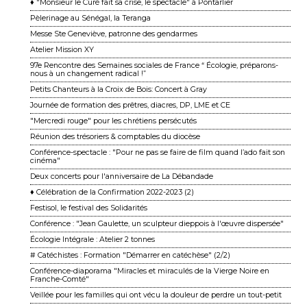
♦ "Monsieur le Curé fait sa crise, le spectacle" à Pontarlier
Pèlerinage au Sénégal, la Teranga
Messe Ste Geneviève, patronne des gendarmes
Atelier Mission XY
97e Rencontre des Semaines sociales de France “ Écologie, préparons-
nous à un changement ra dical !”
Petits Chanteurs à la Croix de Bois: Concert à Gray
Journée de formation des prêtres, diacres, DP, LME et CE
"Mercredi rouge" pour les chrétiens persécutés
Réunion des trésoriers & comptables du diocèse
Conférence-spectacle : "Pour ne pas se faire de film quand l’ado fait son
cinéma"
Deux concerts pour l'anniversaire de La Débandade
♦ Célébration de la Confirmation 2022-2023 (2)
Festisol, le festival des Solidarités
Conférence : "Jean Gaulette, un sculpteur dieppois à l'œuvre dispersée"
Écologie Intégrale : Atelier 2 tonnes
# Catéchistes : Formation "Démarrer en catéchèse" (2/2)
Conférence-diaporama "Miracles et miraculés de la Vierge Noire en
Franche-Comté"
Veillée pour les familles qui ont vécu la douleur de perdre un tout-petit