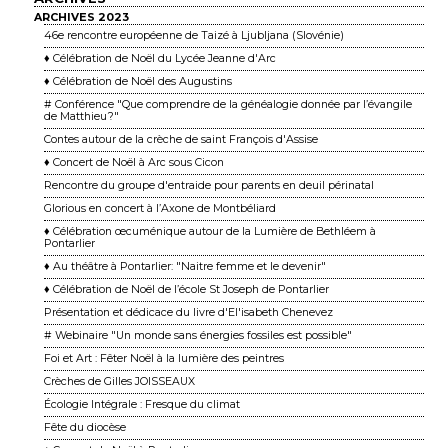
ARCHIVES 2023
46e rencontre européenne de Taizé à Ljubljana (Slovénie)
♦ Célébration de Noël du Lycée Jeanne d'Arc
♦ Célébration de Noël des Augustins
# Conférence "Que comprendre de la généalogie donnée par l’évangile
de Matthieu ?"
Contes autour de la crèche de saint François d'Assise
♦ Concert de Noël à Arc sous Cicon
Rencontre du groupe d'entraide pour parents en deuil périnatal
Glorious en concert à l’Axone de Montbéliard
♦ Célébration œcuménique autour de la Lumière de Bethléem à
Pontarlier
♦ Au théâtre à Pontarlier: "Naitre femme et le devenir"
♦ Célébration de Noël de l’école St Joseph de Pontarlier
Présentation et dédicace du livre d'El'isabeth Chenevez
# Webinaire "Un monde sans énergies fossiles est possible"
Foi et Art : Fêter Noël à la lumière des peintres
Crèches de Gilles JOISSEAUX
Écologie Intégrale : Fresque du climat
Fête du diocèse