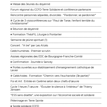
♦ Messe des Jeunes du doyenné
Forum régional du CCFD-Terre Solidaire et conférence partenaire
Rencontre personnes séparées, divorcées : "Pardonner, se pardonner"
# Cycle de 3 visioconférences sur "Paul de Tarse, l’enfant terrible du
christianisme"
♦ Réunion de doyenné
♦ Formation ThéoFIL Liturgie à Pontarlier
Semaine de jeûne spirituel (1)
Concert : "A tre" par Les Alizés
Catéchumènes : Premier scrutin
Assises régionales des EDC de Bourgogne-Franche-Comté
♦ Confirmation : Journée à Sancey
♦ Portes ouvertes aux établissement d'enseignement catholique de
Levier
# Catéchistes : Formation "Chemin vers l'eucharistie (3e partie)"
Foi et Art : Entrée en Carême selon deux chefs-d'œuvre
Cycle 1 heure /1 œuvre : "Écouter le silence à l’intérieur" de Thierry
Janssen
"ESS sans disette", une exposition sur l'économie sociale et solidaire
Pèlerinage en Terre Sainte
♦ Soirée solidaire CCFD