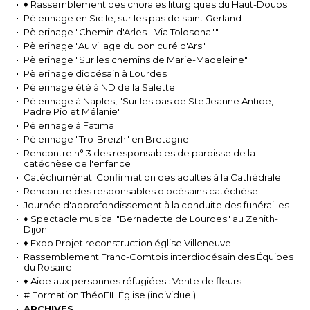
♦ Rassemblement des chorales liturgiques du Haut-Doubs
Pèlerinage en Sicile, sur les pas de saint Gerland
Pèlerinage "Chemin d'Arles - Via Tolosona""
Pèlerinage "Au village du bon curé d'Ars"
Pèlerinage "Sur les chemins de Marie-Madeleine"
Pèlerinage diocésain à Lourdes
Pèlerinage été à ND de la Salette
Pèlerinage à Naples, "Sur les pas de Ste Jeanne Antide,
Padre Pio et Mélanie"
Pèlerinage à Fatima
Pèlerinage "Tro-Breizh" en Bretagne
Rencontre n° 3 des responsables de paroisse de la
catéchèse de l'enfance
Catéchuménat: Confirmation des adultes à la Cathédrale
Rencontre des responsables diocésains catéchèse
Journée d'approfondissement à la conduite des funérailles
♦ Spectacle musical "Bernadette de Lourdes" au Zenith-
Dijon
♦ Expo Projet reconstruction église Villeneuve
Rassemblement Franc-Comtois interdiocésain des Équipes
du Rosaire
♦ Aide aux personnes réfugiées : Vente de fleurs
# Formation ThéoFIL Église (individuel)
ARCHIVES