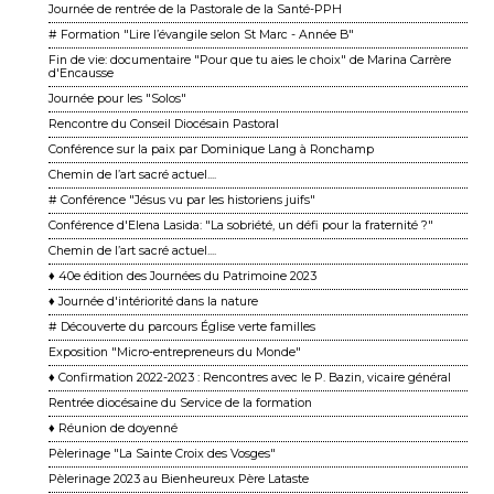
Journée de rentrée de la Pastorale de la Santé-PPH
# Formation "Lire l’évangile selon St Marc - Année B"
Fin de vie: documentaire "Pour que tu aies le choix" de Marina Carrère
d'Encausse
Journée pour les "Solos"
Rencontre du Conseil Diocésain Pastoral
Conférence sur la paix par Dominique Lang à Ronchamp
Chemin de l’art sacré actuel....
# Conférence "Jésus vu par les historiens juifs"
Conférence d'Elena Lasida: "La sobriété, un défi pour la fraternité ?"
Chemin de l’art sacré actuel....
♦ 40e édition des Journées du Patrimoine 2023
♦ Journée d'intériorité dans la nature
# Découverte du parcours Église verte familles
Exposition "Micro-entrepreneurs du Monde"
♦ Confirmation 2022-2023 : Rencontres avec le P. Bazin, vicaire général
Rentrée diocésaine du Service de la formation
♦ Réunion de doyenné
Pèlerinage "La Sainte Croix des Vosges"
Pèlerinage 2023 au Bienheureux Père Lataste