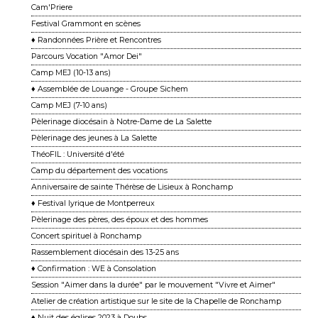
Cam'Priere
Festival Grammont en scènes
♦ Randonnées Prière et Rencontres
Parcours Vocation "Amor Dei"
Camp MEJ (10-13 ans)
♦ Assemblée de Louange - Groupe Sichem
Camp MEJ (7-10 ans)
Pèlerinage diocésain à Notre-Dame de La Salette
Pèlerinage des jeunes à La Salette
ThéoFIL : Université d'été
Camp du département des vocations
Anniversaire de sainte Thérèse de Lisieux à Ronchamp
♦ Festival lyrique de Montperreux
Pèlerinage des pères, des époux et des hommes
Concert spirituel à Ronchamp
Rassemblement diocésain des 13-25 ans
♦ Confirmation : WE à Consolation
Session "Aimer dans la durée" par le mouvement "Vivre et Aimer"
Atelier de création artistique sur le site de la Chapelle de Ronchamp
♦ Nuit des églises 2023 à Doubs