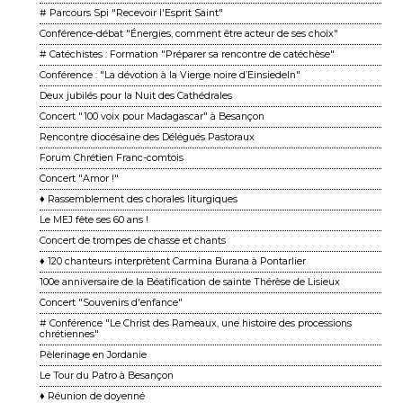
# Parcours Spi "Recevoir l'Esprit Saint"
Conférence-débat "Énergies, comment être acteur de ses choix"
# Catéchistes : Formation "Préparer sa rencontre de catéchèse"
Conférence : "La dévotion à la Vierge noire d’Einsiedeln"
Deux jubilés pour la Nuit des Cathédrales
Concert "100 voix pour Madagascar" à Besançon
Rencontre diocésaine des Délégués Pastoraux
Forum Chrétien Franc-comtois
Concert "Amor !"
♦ Rassemblement des chorales liturgiques
Le MEJ fête ses 60 ans !
Concert de trompes de chasse et chants
♦ 120 chanteurs interprètent Carmina Burana à Pontarlier
100e anniversaire de la Béatification de sainte Thérèse de Lisieux
Concert "Souvenirs d'enfance"
# Conférence "Le Christ des Rameaux, une histoire des processions
chrétiennes"
Pèlerinage en Jordanie
Le Tour du Patro à Besançon
♦ Réunion de doyenné