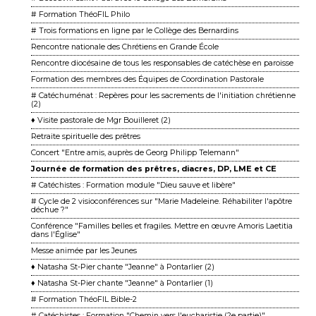
# Formation ThéoFIL Philo
# Trois formations en ligne par le Collège des Bernardins
Rencontre nationale des Chrétiens en Grande École
Rencontre diocésaine de tous les responsables de catéchèse en paroisse
Formation des membres des Équipes de Coordination Pastorale
# Catéchuménat : Repères pour les sacrements de l'initiation chrétienne
(2)
♦ Visite pastorale de Mgr Bouilleret (2)
Retraite spirituelle des prêtres
Concert "Entre amis, auprès de Georg Philipp Telemann"
Journée de formation des prêtres, diacres, DP, LME et CE
# Catéchistes : Formation module "Dieu sauve et libère"
# Cycle de 2 visioconférences sur "Marie Madeleine. Réhabiliter l'apôtre
déchue ?"
Conférence "Familles belles et fragiles. Mettre en œuvre Amoris Laetitia
dans l'Église"
Messe animée par les Jeunes
♦ Natasha St-Pier chante "Jeanne" à Pontarlier (2)
♦ Natasha St-Pier chante "Jeanne" à Pontarlier (1)
# Formation ThéoFIL Bible-2
# Catéchistes : Formation "Chemin vers l'eucharistie (2e partie)"