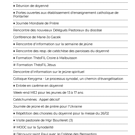
♦ Réunion de doyenné
♦ Portes ouvertes aux établissement d'enseignement catholique de
Pontarlier
♦ Journée Mondiale de Prière
Rencontre des nouveaux Délégués Pastoraux du diocèse
Conférence de Marie-Jo Gacek
♦ Rencontre d'information sur la semaine de jeûne
♦ Rencontre des resp. de catéchèse des paroisses du doyenné
♦ Formation ThéoFIL Croire à Malbuisson
# Formation ThéoFIL Jésus
Rencontre d'information sur le jeûne spirituel
Colloque Kerygma - Le processus synodal, un chemin d'évangélisation
♦ Entrée en carême en doyenné
Week-end MEJ pour les jeunes de 13 à 17 ans
Catéchumènes : Appel décisif
Journée de jeûne et de prière pour l'Ukraine
♦ Répétition des chorales du doyenné pour la messe du 26/02
♦ Visite pastorale de Mgr Bouilleret (3)
# MOOC sur la Synodalité
# Découvrir saint Paul avec le Collège des Bernardins