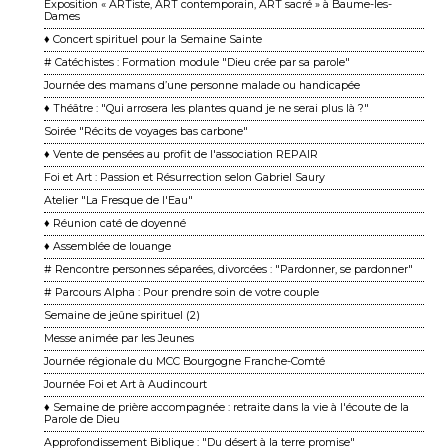
Exposition « ARTiste, ART contemporain, ART sacré » à Baume-les-
Dames
♦ Concert spirituel pour la Semaine Sainte
# Catéchistes : Formation module "Dieu crée par sa parole"
Journée des mamans d’une personne malade ou handicapée
♦ Théâtre : "Qui arrosera les plantes quand je ne serai plus là ?"
Soirée "Récits de voyages bas carbone"
♦ Vente de pensées au profit de l'association REPAIR
Foi et Art : Passion et Résurrection selon Gabriel Saury
Atelier "La Fresque de l'Eau"
♦ Réunion caté de doyenné
♦ Assemblée de louange
# Rencontre personnes séparées, divorcées : "Pardonner, se pardonner"
# Parcours Alpha : Pour prendre soin de votre couple
Semaine de jeûne spirituel (2)
Messe animée par les Jeunes
Journée régionale du MCC Bourgogne Franche-Comté
Journée Foi et Art à Audincourt
♦ Semaine de prière accompagnée : retraite dans la vie à l'écoute de la
Parole de Dieu
Approfondissement Biblique : "Du désert à la terre promise"