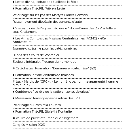
♦ Lectio divina, lecture spirituelle de la Bible
♦ Formation ThéoFIL Prière à Levier
Pèlerinage sur les pas des Martyrs Francs-Comtois
Rassemblement diocésain des servants d'autel
♦ Visite guidée de l'église médiévale "Notre-Dame des Bois" à Villers-
sous-Chalamont
♦ Les Amis Comtois des Missions Centrafricaines (ACMC) - 40e
Anniversaire
Journée diocésaine pour les catéchumènes
80 ans des Scouts de Pontarlier
Écologie Intégrale : Fresque du numérique
# Catéchistes : Formation "Démarrer en catéchèse" (1/2)
♦ Formation initiale Visiteurs de malades
# Les « Mardis de l’OFC » : « Le numérique, homme augmenté, homme
diminué ? »
♦ Conférence "Le rôle de la radio en zones de crises"
♦ Messe avec témoignages de retour des JMJ
Pèlerinage du Rosaire à Lourdes
♦ Formation ThéoFIL Bible-1 à Pontarlier
# Veillée de prière œcuménique "Together"
Congrès Mission 2023