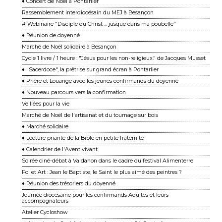
♦ Concert de Noël à Pontarlier
Rassemblement interdiocésain du MEJ à Besançon
# Webinaire "Disciple du Christ ... jusque dans ma poubelle"
♦ Réunion de doyenné
Marché de Noël solidaire à Besançon
Cycle 1 livre / 1 heure : "Jésus pour les non-religieux." de Jacques Musset
♦ "Sacerdoce", la prêtrise sur grand écran à Pontarlier
♦ Prière et Louange avec les jeunes confirmands du doyenné
♦ Nouveau parcours vers la confirmation
Veillées pour la vie
Marché de Noël de l'artisanat et du tournage sur bois
♦ Marché solidaire
♦ Lecture priante de la Bible en petite fraternité
♦ Calendrier de l'Avent vivant
Soirée ciné-débat à Valdahon dans le cadre du festival Alimenterre
Foi et Art : Jean le Baptiste, le Saint le plus aimé des peintres ?
♦ Réunion des trésoriers du doyenné
Journée diocésaine pour les confirmands Adultes et leurs
accompagnateurs
Atelier Cycloshow