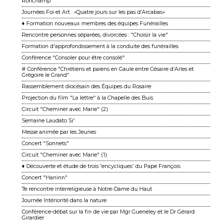
Ronchamp
Journées Foi et Art : «Quatre jours sur les pas d’Arcabas»
♦ Formation nouveaux membres des équipes Funérailles
Rencontre personnes séparées, divorcées : "Choisir la vie"
Formation d'approfondissement à la conduite des funérailles
Conférence "Consoler pour être consolé"
# Conférence "Chrétiens et païens en Gaule entre Césaire d’Arles et
Grégoire le Grand"
Rassemblement diocésain des Équipes du Rosaire
Projection du film "La lettre" à la Chapelle des Buis
Circuit "Cheminer avec Marie" (2)
Semaine Laudato Si'
Messe animée par les Jeunes
Concert "Sonnets"
Circuit "Cheminer avec Marie" (1)
♦ Découverte et étude de trois 'encycliques' du Pape François
Concert "Haninn"
7e rencontre interreligieuse à Notre-Dame du Haut
Journée Intériorité dans la nature
Conférence-débat sur la fin de vie par Mgr Gueneley et le Dr Gérard
Girardier