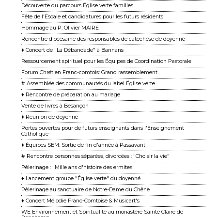
Découverte du parcours Église verte familles
Fête de l'Escale et candidatures pour les futurs résidents
Hommage au P. Olivier MAIRE
Rencontre diocésaine des responsables de catéchèse de doyenné
♦ Concert de "La Débandade" à Bannans
Ressourcement spirituel pour les Équipes de Coordination Pastorale
Forum Chrétien Franc-comtois: Grand rassemblement
# Assemblée des communautés du label Église verte
♦ Rencontre de préparation au mariage
Vente de livres à Besançon
♦ Réunion de doyenné
Portes ouvertes pour de futurs enseignants dans l'Enseignement
Catholique
♦ Équipes SEM: Sortie de fin d'année à Passavant
# Rencontre personnes séparées, divorcées : "Choisir la vie"
Pèlerinage : "Mille ans d'histoire des ermites"
♦ Lancement groupe "Église verte" du doyenné
Pèlerinage au sanctuaire de Notre-Dame du Chêne
♦ Concert Mélodie Franc-Comtoise & Musicart's
WE Environnement et Spiritualité au monastère Sainte Claire de