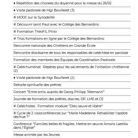
♦ Répétition des chorales du doyenné pour la messe du 26/02
♦ Visite pastorale de Mgr Bouilleret (3)
# MOOC sur la Synodalité
# Découvrir saint Paul avec le Collège des Bernardins
# Formation ThéoFIL Philo
# Trois formations en ligne par le Collège des Bernardins
Rencontre nationale des Chrétiens en Grande École
Rencontre diocésaine de tous les responsables de catéchèse en paroisse
Formation des membres des Équipes de Coordination Pastorale
# Catéchuménat : Repères pour les sacrements de l'initiation chrétienne
(2)
♦ Visite pastorale de Mgr Bouilleret (2)
Retraite spirituelle des prêtres
Concert "Entre amis, auprès de Georg Philipp Telemann"
Journée de formation des prêtres, diacres, DP, LME et CE
# Catéchistes : Formation module "Dieu sauve et libère"
# Cycle de 2 visioconférences sur "Marie Madeleine. Réhabiliter l'apôtre
déchue ?"
Conférence "Familles belles et fragiles. Mettre en œuvre Amoris Laetitia
dans l'Église"
Messe animée par les Jeunes