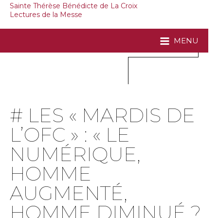
Sainte Thérèse Bénédicte de La Croix
Lectures de la Messe
MENU
# LES « MARDIS DE
L’OFC » : « LE
NUMÉRIQUE,
HOMME
AUGMENTÉ,
HOMME DIMINUÉ ?