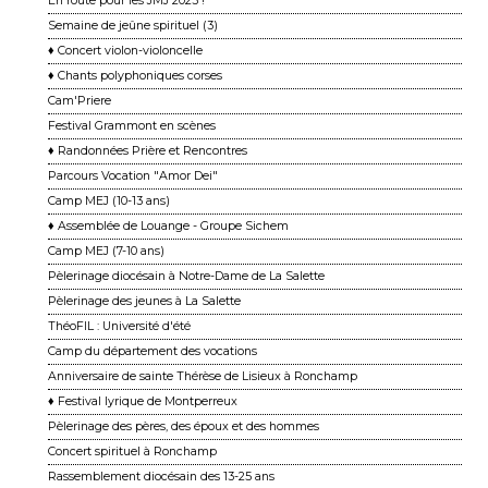
En route pour les JMJ 2023 !
Semaine de jeûne spirituel (3)
♦ Concert violon-violoncelle
♦ Chants polyphoniques corses
Cam'Priere
Festival Grammont en scènes
♦ Randonnées Prière et Rencontres
Parcours Vocation "Amor Dei"
Camp MEJ (10-13 ans)
♦ Assemblée de Louange - Groupe Sichem
Camp MEJ (7-10 ans)
Pèlerinage diocésain à Notre-Dame de La Salette
Pèlerinage des jeunes à La Salette
ThéoFIL : Université d'été
Camp du département des vocations
Anniversaire de sainte Thérèse de Lisieux à Ronchamp
♦ Festival lyrique de Montperreux
Pèlerinage des pères, des époux et des hommes
Concert spirituel à Ronchamp
Rassemblement diocésain des 13-25 ans