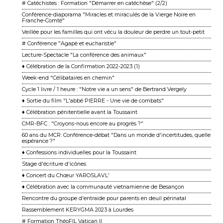
# Catéchistes : Formation "Démarrer en catéchèse" (2/2)
Conférence-diaporama "Miracles et miraculés de la Vierge Noire en
Franche-Comté"
Veillée pour les familles qui ont vécu la douleur de perdre un tout-petit
# Conférence "Agapè et eucharistie"
Lecture-Spectacle "La conférence des animaux"
♦ Célébration de la Confirmation 2022-2023 (1)
Week-end "Célibataires en chemin"
Cycle 1 livre / 1 heure : "Notre vie a un sens" de Bertrand Vergely
♦ Sortie du film "L'abbé PIERRE - Une vie de combats"
♦ Célébration pénitentielle avant la Toussaint
CMR-BFC : "Croyons-nous encore au progrès ?"
60 ans du MCR: Conférence-débat "Dans un monde d'incertitudes, quelle
espérance ?"
♦ Confessions individuelles pour la Toussaint
Stage d'écriture d'icônes
♦ Concert du Chœur YAROSLAVL'
♦ Célébration avec la communauté vietnamienne de Besançon
Rencontre du groupe d'entraide pour parents en deuil périnatal
Rassemblement KERYGMA 2023 à Lourdes
# Formation ThéoFIL Vatican II