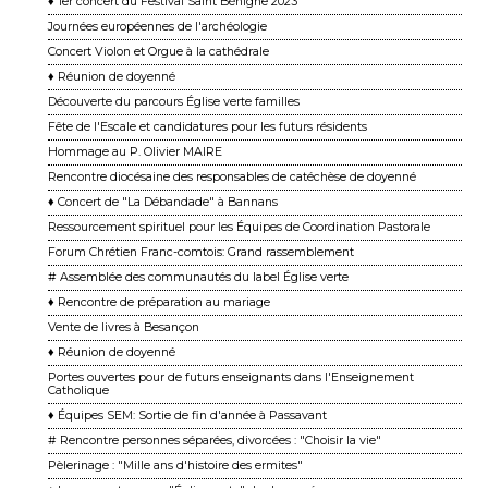
♦ 1er concert du Festival Saint Bénigne 2023
Journées européennes de l'archéologie
Concert Violon et Orgue à la cathédrale
♦ Réunion de doyenné
Découverte du parcours Église verte familles
Fête de l'Escale et candidatures pour les futurs résidents
Hommage au P. Olivier MAIRE
Rencontre diocésaine des responsables de catéchèse de doyenné
♦ Concert de "La Débandade" à Bannans
Ressourcement spirituel pour les Équipes de Coordination Pastorale
Forum Chrétien Franc-comtois: Grand rassemblement
# Assemblée des communautés du label Église verte
♦ Rencontre de préparation au mariage
Vente de livres à Besançon
♦ Réunion de doyenné
Portes ouvertes pour de futurs enseignants dans l'Enseignement
Catholique
♦ Équipes SEM: Sortie de fin d'année à Passavant
# Rencontre personnes séparées, divorcées : "Choisir la vie"
Pèlerinage : "Mille ans d'histoire des ermites"