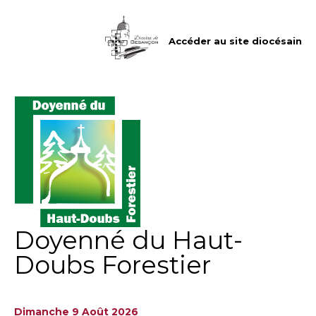
Aller
Outils
au
personnels
contenu.
|
Accéder au site diocésain
Aller
à
la
navigation
Doyenné du Haut-
Doubs Forestier
Dimanche 9 Août 2026