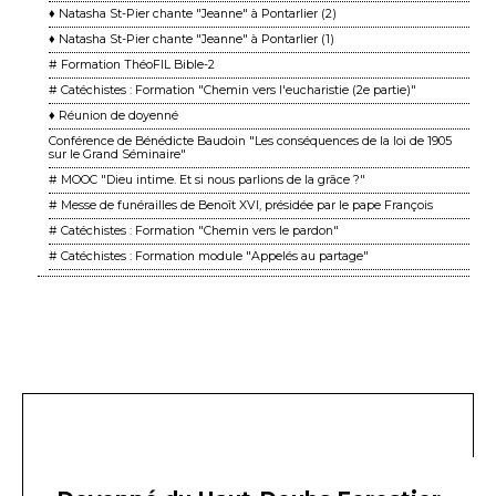
♦ Natasha St-Pier chante "Jeanne" à Pontarlier (2)
♦ Natasha St-Pier chante "Jeanne" à Pontarlier (1)
# Formation ThéoFIL Bible-2
# Catéchistes : Formation "Chemin vers l'eucharistie (2e partie)"
♦ Réunion de doyenné
Conférence de Bénédicte Baudoin "Les conséquences de la loi de 1905
sur le Grand Séminaire"
# MOOC "Dieu intime. Et si nous parlions de la grâce ?"
# Messe de funérailles de Benoît XVI, présidée par le pape François
# Catéchistes : Formation "Chemin vers le pardon"
# Catéchistes : Formation module "Appelés au partage"