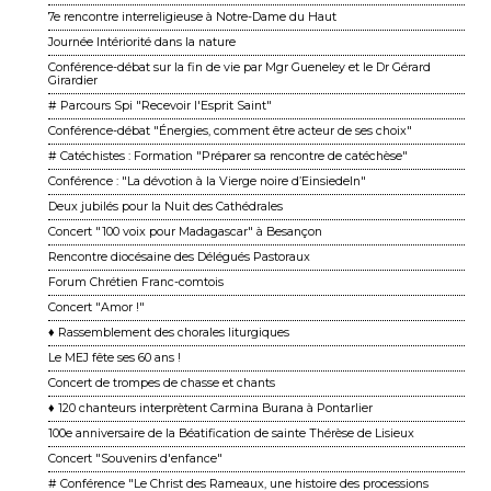
7e rencontre interreligieuse à Notre-Dame du Haut
Journée Intériorité dans la nature
Conférence-débat sur la fin de vie par Mgr Gueneley et le Dr Gérard
Girardier
# Parcours Spi "Recevoir l'Esprit Saint"
Conférence-débat "Énergies, comment être acteur de ses choix"
# Catéchistes : Formation "Préparer sa rencontre de catéchèse"
Conférence : "La dévotion à la Vierge noire d’Einsiedeln"
Deux jubilés pour la Nuit des Cathédrales
Concert "100 voix pour Madagascar" à Besançon
Rencontre diocésaine des Délégués Pastoraux
Forum Chrétien Franc-comtois
Concert "Amor !"
♦ Rassemblement des chorales liturgiques
Le MEJ fête ses 60 ans !
Concert de trompes de chasse et chants
♦ 120 chanteurs interprètent Carmina Burana à Pontarlier
100e anniversaire de la Béatification de sainte Thérèse de Lisieux
Concert "Souvenirs d'enfance"
# Conférence "Le Christ des Rameaux, une histoire des processions