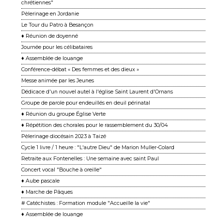
chrétiennes"
Pèlerinage en Jordanie
Le Tour du Patro à Besançon
♦ Réunion de doyenné
Journée pour les célibataires
♦ Assemblée de louange
Conférence-débat « Des femmes et des dieux »
Messe animée par les Jeunes
Dédicace d'un nouvel autel à l'église Saint Laurent d'Ornans
Groupe de parole pour endeuillés en deuil périnatal
♦ Réunion du groupe Église Verte
♦ Répétition des chorales pour le rassemblement du 30/04
Pèlerinage diocésain 2023 à Taizé
Cycle 1 livre / 1 heure : "L'autre Dieu" de Marion Muller-Colard
Retraite aux Fontenelles : Une semaine avec saint Paul
Concert vocal "Bouche à oreille"
♦ Aube pascale
♦ Marche de Pâques
# Catéchistes : Formation module "Accueille la vie"
♦ Assemblée de louange