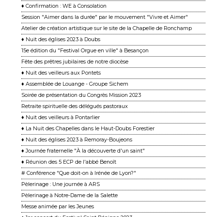
♦ Confirmation : WE à Consolation
Session "Aimer dans la durée" par le mouvement "Vivre et Aimer"
Atelier de création artistique sur le site de la Chapelle de Ronchamp
♦ Nuit des églises 2023 à Doubs
15e édition du "Festival Orgue en ville" à Besançon
Fête des prêtres jubilaires de notre diocèse
♦ Nuit des veilleurs aux Pontets
♦ Assemblée de Louange - Groupe Sichem
Soirée de présentation du Congrès Mission 2023
Retraite spirituelle des délégués pastoraux
♦ Nuit des veilleurs à Pontarlier
♦ La Nuit des Chapelles dans le Haut-Doubs Forestier
♦ Nuit des églises 2023 à Remoray-Boujeons
♦ Journée fraternelle "À la découverte d'un saint"
♦ Réunion des 5 ECP de l'abbé Benoît
# Conférence "Que doit-on à Irénée de Lyon?"
Pèlerinage : Une journée à ARS
Pèlerinage à Notre-Dame de la Salette
Messe animée par les Jeunes