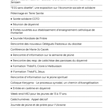
Janssen
"ESS sans disette", une exposition sur l'économie sociale et solidaire
Pèlerinage en Terre Sainte
♦ Soirée solidaire CCFD
♦ Réunion de doyenné
♦ Portes ouvertes aux établissement d'enseignement catholique de
Pontarlier
♦ Journée Mondiale de Prière
Rencontre des nouveaux Délégués Pastoraux du diocèse
Conférence de Marie-Jo Gacek
♦ Rencontre d'information sur la semaine de jeûne
♦ Rencontre des resp. de catéchèse des paroisses du doyenné
♦ Formation ThéoFIL Croire à Malbuisson
# Formation ThéoFIL Jésus
Rencontre d'information sur le jeûne spirituel
Colloque Kerygma - Le processus synodal, un chemin d'évangélisation
♦ Entrée en carême en doyenné
Week-end MEJ pour les jeunes de 13 à 17 ans
Catéchumènes : Appel décisif
Journée de jeûne et de prière pour l'Ukraine