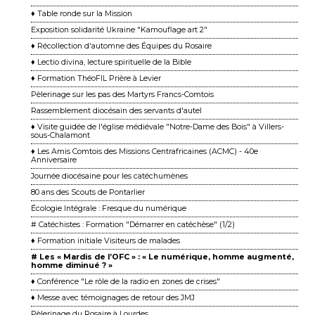
♦ Table ronde sur la Mission
Exposition solidarité Ukraine "Kamouflage art 2"
♦ Récollection d'automne des Équipes du Rosaire
♦ Lectio divina, lecture spirituelle de la Bible
♦ Formation ThéoFIL Prière à Levier
Pèlerinage sur les pas des Martyrs Francs-Comtois
Rassemblement diocésain des servants d'autel
♦ Visite guidée de l'église médiévale "Notre-Dame des Bois" à Villers-
sous-Chalamont
♦ Les Amis Comtois des Missions Centrafricaines (ACMC) - 40e
Anniversaire
Journée diocésaine pour les catéchumènes
80 ans des Scouts de Pontarlier
Écologie Intégrale : Fresque du numérique
# Catéchistes : Formation "Démarrer en catéchèse" (1/2)
♦ Formation initiale Visiteurs de malades
# Les « Mardis de l’OFC » : « Le numérique, homme augmenté,
homme diminué ? »
♦ Conférence "Le rôle de la radio en zones de crises"
♦ Messe avec témoignages de retour des JMJ
Pèlerinage du Rosaire à Lourdes