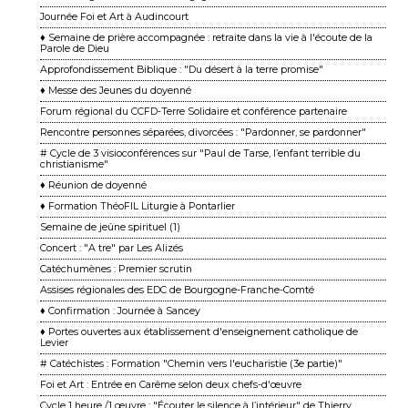
Journée Foi et Art à Audincourt
♦ Semaine de prière accompagnée : retraite dans la vie à l'écoute de la
Parole de Dieu
Approfondissement Biblique : "Du désert à la terre promise"
♦ Messe des Jeunes du doyenné
Forum régional du CCFD-Terre Solidaire et conférence partenaire
Rencontre personnes séparées, divorcées : "Pardonner, se pardonner"
# Cycle de 3 visioconférences sur "Paul de Tarse, l’enfant terrible du
christianisme"
♦ Réunion de doyenné
♦ Formation ThéoFIL Liturgie à Pontarlier
Semaine de jeûne spirituel (1)
Concert : "A tre" par Les Alizés
Catéchumènes : Premier scrutin
Assises régionales des EDC de Bourgogne-Franche-Comté
♦ Confirmation : Journée à Sancey
♦ Portes ouvertes aux établissement d'enseignement catholique de
Levier
# Catéchistes : Formation "Chemin vers l'eucharistie (3e partie)"
Foi et Art : Entrée en Carême selon deux chefs-d'œuvre
Cycle 1 heure /1 œuvre : "Écouter le silence à l’intérieur" de Thierry