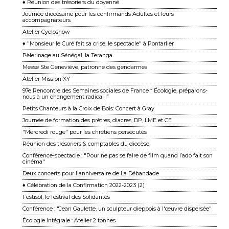
♦ Réunion des trésoriers du doyenné
Journée diocésaine pour les confirmands Adultes et leurs
accompagnateurs
Atelier Cycloshow
♦ "Monsieur le Curé fait sa crise, le spectacle" à Pontarlier
Pèlerinage au Sénégal, la Teranga
Messe Ste Geneviève, patronne des gendarmes
Atelier Mission XY
97e Rencontre des Semaines sociales de France “ Écologie, préparons-
nous à un changement ra dical !”
Petits Chanteurs à la Croix de Bois: Concert à Gray
Journée de formation des prêtres, diacres, DP, LME et CE
"Mercredi rouge" pour les chrétiens persécutés
Réunion des trésoriers & comptables du diocèse
Conférence-spectacle : "Pour ne pas se faire de film quand l’ado fait son
cinéma"
Deux concerts pour l'anniversaire de La Débandade
♦ Célébration de la Confirmation 2022-2023 (2)
Festisol, le festival des Solidarités
Conférence : "Jean Gaulette, un sculpteur dieppois à l'œuvre dispersée"
Écologie Intégrale : Atelier 2 tonnes