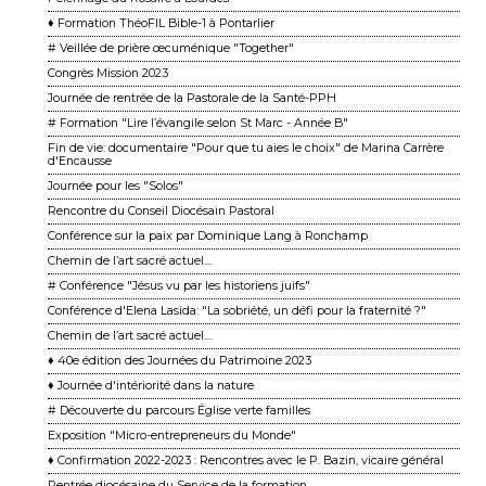
♦ Formation ThéoFIL Bible-1 à Pontarlier
# Veillée de prière œcuménique "Together"
Congrès Mission 2023
Journée de rentrée de la Pastorale de la Santé-PPH
# Formation "Lire l’évangile selon St Marc - Année B"
Fin de vie: documentaire "Pour que tu aies le choix" de Marina Carrère
d'Encausse
Journée pour les "Solos"
Rencontre du Conseil Diocésain Pastoral
Conférence sur la paix par Dominique Lang à Ronchamp
Chemin de l’art sacré actuel....
# Conférence "Jésus vu par les historiens juifs"
Conférence d'Elena Lasida: "La sobriété, un défi pour la fraternité ?"
Chemin de l’art sacré actuel....
♦ 40e édition des Journées du Patrimoine 2023
♦ Journée d'intériorité dans la nature
# Découverte du parcours Église verte familles
Exposition "Micro-entrepreneurs du Monde"
♦ Confirmation 2022-2023 : Rencontres avec le P. Bazin, vicaire général
Rentrée diocésaine du Service de la formation