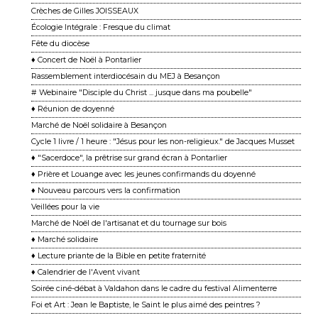
Crèches de Gilles JOISSEAUX
Écologie Intégrale : Fresque du climat
Fête du diocèse
♦ Concert de Noël à Pontarlier
Rassemblement interdiocésain du MEJ à Besançon
# Webinaire "Disciple du Christ ... jusque dans ma poubelle"
♦ Réunion de doyenné
Marché de Noël solidaire à Besançon
Cycle 1 livre / 1 heure : "Jésus pour les non-religieux." de Jacques Musset
♦ "Sacerdoce", la prêtrise sur grand écran à Pontarlier
♦ Prière et Louange avec les jeunes confirmands du doyenné
♦ Nouveau parcours vers la confirmation
Veillées pour la vie
Marché de Noël de l'artisanat et du tournage sur bois
♦ Marché solidaire
♦ Lecture priante de la Bible en petite fraternité
♦ Calendrier de l'Avent vivant
Soirée ciné-débat à Valdahon dans le cadre du festival Alimenterre
Foi et Art : Jean le Baptiste, le Saint le plus aimé des peintres ?