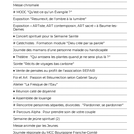
Messe chrismale
# MOOC "Qu'est-ce qu'un Évangile ?"
Exposition "Resurrexit, de l'ombre à la lumière"
Exposition « ARTiste, ART contemporain, ART sacré » à Baume-les-
Dames
♦ Concert spirituel pour la Semaine Sainte
# Catéchistes : Formation module "Dieu crée par sa parole"
Journée des mamans d’une personne malade ou handicapée
♦ Théâtre : "Qui arrosera les plantes quand je ne serai plus là ?"
Soirée "Récits de voyages bas carbone"
♦ Vente de pensées au profit de l'association REPAIR
Foi et Art : Passion et Résurrection selon Gabriel Saury
Atelier "La Fresque de l'Eau"
♦ Réunion caté de doyenné
♦ Assemblée de louange
# Rencontre personnes séparées, divorcées : "Pardonner, se pardonner"
# Parcours Alpha : Pour prendre soin de votre couple
Semaine de jeûne spirituel (2)
Messe animée par les Jeunes
Journée régionale du MCC Bourgogne Franche-Comté