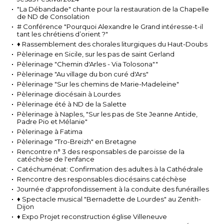
"La Débandade" chante pour la restauration de la Chapelle
de ND de Consolation
# Conférence "Pourquoi Alexandre le Grand intéresse-t-il
tant les chrétiens d’orient ?"
♦ Rassemblement des chorales liturgiques du Haut-Doubs
Pèlerinage en Sicile, sur les pas de saint Gerland
Pèlerinage "Chemin d'Arles - Via Tolosona""
Pèlerinage "Au village du bon curé d'Ars"
Pèlerinage "Sur les chemins de Marie-Madeleine"
Pèlerinage diocésain à Lourdes
Pèlerinage été à ND de la Salette
Pèlerinage à Naples, "Sur les pas de Ste Jeanne Antide,
Padre Pio et Mélanie"
Pèlerinage à Fatima
Pèlerinage "Tro-Breizh" en Bretagne
Rencontre n° 3 des responsables de paroisse de la
catéchèse de l'enfance
Catéchuménat: Confirmation des adultes à la Cathédrale
Rencontre des responsables diocésains catéchèse
Journée d'approfondissement à la conduite des funérailles
♦ Spectacle musical "Bernadette de Lourdes" au Zenith-
Dijon
♦ Expo Projet reconstruction église Villeneuve