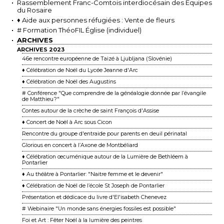
Rassemblement Franc-Comtois interdiocésain des Équipes
du Rosaire
♦ Aide aux personnes réfugiées : Vente de fleurs
# Formation ThéoFIL Église (individuel)
ARCHIVES
ARCHIVES 2023
46e rencontre européenne de Taizé à Ljubljana (Slovénie)
♦ Célébration de Noël du Lycée Jeanne d'Arc
♦ Célébration de Noël des Augustins
# Conférence "Que comprendre de la généalogie donnée par l’évangile
de Matthieu ?"
Contes autour de la crèche de saint François d'Assise
♦ Concert de Noël à Arc sous Cicon
Rencontre du groupe d'entraide pour parents en deuil périnatal
Glorious en concert à l’Axone de Montbéliard
♦ Célébration œcuménique autour de la Lumière de Bethléem à
Pontarlier
♦ Au théâtre à Pontarlier: "Naitre femme et le devenir"
♦ Célébration de Noël de l’école St Joseph de Pontarlier
Présentation et dédicace du livre d'El'isabeth Chenevez
# Webinaire "Un monde sans énergies fossiles est possible"
Foi et Art : Fêter Noël à la lumière des peintres