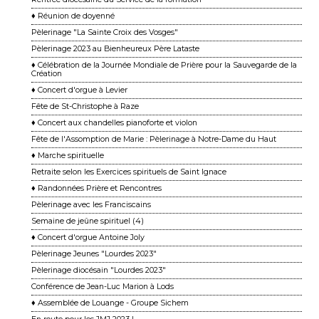
♦ Réunion de doyenné
Pèlerinage "La Sainte Croix des Vosges"
Pèlerinage 2023 au Bienheureux Père Lataste
♦ Célébration de la Journée Mondiale de Prière pour la Sauvegarde de la
Création
♦ Concert d'orgue à Levier
Fête de St-Christophe à Raze
♦ Concert aux chandelles pianoforte et violon
Fête de l'Assomption de Marie : Pèlerinage à Notre-Dame du Haut
♦ Marche spirituelle
Retraite selon les Exercices spirituels de Saint Ignace
♦ Randonnées Prière et Rencontres
Pèlerinage avec les Franciscains
Semaine de jeûne spirituel (4)
♦ Concert d'orgue Antoine Joly
Pèlerinage Jeunes "Lourdes 2023"
Pèlerinage diocésain "Lourdes 2023"
Conférence de Jean-Luc Marion à Lods
♦ Assemblée de Louange - Groupe Sichem