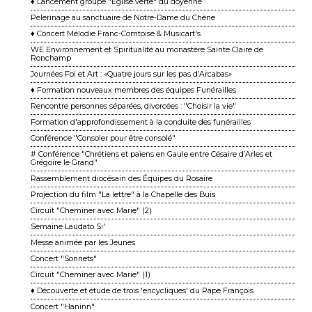
♦ Lancement groupe "Église verte" du doyenné
Pèlerinage au sanctuaire de Notre-Dame du Chêne
♦ Concert Mélodie Franc-Comtoise & Musicart's
WE Environnement et Spiritualité au monastère Sainte Claire de
Ronchamp
Journées Foi et Art : «Quatre jours sur les pas d’Arcabas»
♦ Formation nouveaux membres des équipes Funérailles
Rencontre personnes séparées, divorcées : "Choisir la vie"
Formation d'approfondissement à la conduite des funérailles
Conférence "Consoler pour être consolé"
# Conférence "Chrétiens et païens en Gaule entre Césaire d’Arles et
Grégoire le Grand"
Rassemblement diocésain des Équipes du Rosaire
Projection du film "La lettre" à la Chapelle des Buis
Circuit "Cheminer avec Marie" (2)
Semaine Laudato Si'
Messe animée par les Jeunes
Concert "Sonnets"
Circuit "Cheminer avec Marie" (1)
♦ Découverte et étude de trois 'encycliques' du Pape François
Concert "Haninn"