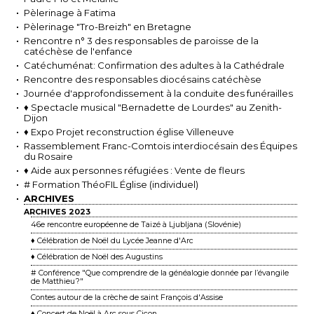
Pèlerinage à Fatima
Pèlerinage "Tro-Breizh" en Bretagne
Rencontre n° 3 des responsables de paroisse de la
catéchèse de l'enfance
Catéchuménat: Confirmation des adultes à la Cathédrale
Rencontre des responsables diocésains catéchèse
Journée d'approfondissement à la conduite des funérailles
♦ Spectacle musical "Bernadette de Lourdes" au Zenith-
Dijon
♦ Expo Projet reconstruction église Villeneuve
Rassemblement Franc-Comtois interdiocésain des Équipes
du Rosaire
♦ Aide aux personnes réfugiées : Vente de fleurs
# Formation ThéoFIL Église (individuel)
ARCHIVES
ARCHIVES 2023
46e rencontre européenne de Taizé à Ljubljana (Slovénie)
♦ Célébration de Noël du Lycée Jeanne d'Arc
♦ Célébration de Noël des Augustins
# Conférence "Que comprendre de la généalogie donnée par l’évangile
de Matthieu ?"
Contes autour de la crèche de saint François d'Assise
♦ Concert de Noël à Arc sous Cicon