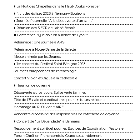
♦ La Nuit des Chapelles dans le Haut-Doubs Forestier
♦ Nuit des églises 2023 à Remoray-Boujeons
♦ Journée fraternelle "À la découverte d'un saint"
♦ Réunion des 5 ECP de l'abbé Benoît
# Conférence "Que doit-on à Irénée de Lyon?"
Pèlerinage : Une journée à ARS
Pèlerinage à Notre-Dame de la Salette
Messe animée par les Jeunes
♦ 1er concert du Festival Saint Bénigne 2023
Journées européennes de l'archéologie
Concert Violon et Orgue à la cathédrale
♦ Réunion de doyenné
Découverte du parcours Église verte familles
Fête de l'Escale et candidatures pour les futurs résidents
Hommage au P. Olivier MAIRE
Rencontre diocésaine des responsables de catéchèse de doyenné
♦ Concert de "La Débandade" à Bannans
Ressourcement spirituel pour les Équipes de Coordination Pastorale
Forum Chrétien Franc-comtois: Grand rassemblement