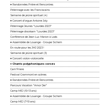
♦ Randonnées Prière et Rencontres
Pèlerinage avec les Franciscains
Semaine de jeûne spirituel (4)
♦ Concert d'orgue Antoine Joly
Pèlerinage Jeunes "Lourdes 2023"
Pèlerinage diocésain "Lourdes 2023"
Conférence de Jean-Luc Marion à Lods
♦ Assemblée de Louange - Groupe Sichem
En route pour les JMJ 2023 !
Semaine de jeûne spirituel (3)
♦ Concert violon-violoncelle
♦ Chants polyphoniques corses
Cam'Priere
Festival Grammont en scènes
♦ Randonnées Prière et Rencontres
Parcours Vocation "Amor Dei"
Camp MEJ (10-13 ans)
♦ Assemblée de Louange - Groupe Sichem
Camp MEJ (7-10 ans)