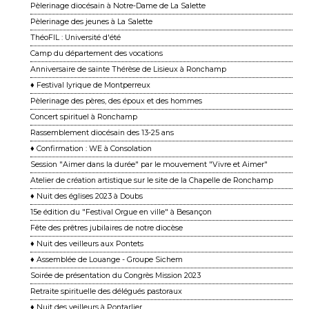
Pèlerinage diocésain à Notre-Dame de La Salette
Pèlerinage des jeunes à La Salette
ThéoFIL : Université d'été
Camp du département des vocations
Anniversaire de sainte Thérèse de Lisieux à Ronchamp
♦ Festival lyrique de Montperreux
Pèlerinage des pères, des époux et des hommes
Concert spirituel à Ronchamp
Rassemblement diocésain des 13-25 ans
♦ Confirmation : WE à Consolation
Session "Aimer dans la durée" par le mouvement "Vivre et Aimer"
Atelier de création artistique sur le site de la Chapelle de Ronchamp
♦ Nuit des églises 2023 à Doubs
15e édition du "Festival Orgue en ville" à Besançon
Fête des prêtres jubilaires de notre diocèse
♦ Nuit des veilleurs aux Pontets
♦ Assemblée de Louange - Groupe Sichem
Soirée de présentation du Congrès Mission 2023
Retraite spirituelle des délégués pastoraux
♦ Nuit des veilleurs à Pontarlier