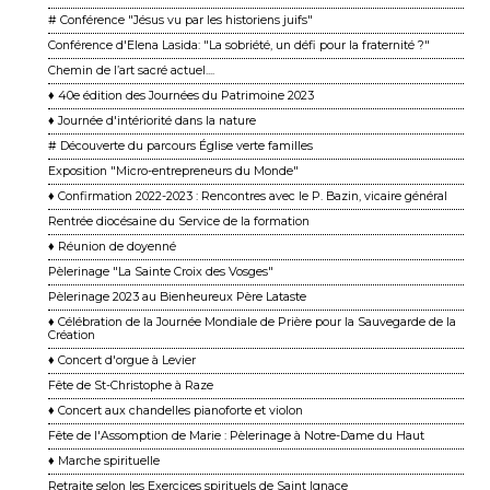
# Conférence "Jésus vu par les historiens juifs"
Conférence d'Elena Lasida: "La sobriété, un défi pour la fraternité ?"
Chemin de l’art sacré actuel....
♦ 40e édition des Journées du Patrimoine 2023
♦ Journée d'intériorité dans la nature
# Découverte du parcours Église verte familles
Exposition "Micro-entrepreneurs du Monde"
♦ Confirmation 2022-2023 : Rencontres avec le P. Bazin, vicaire général
Rentrée diocésaine du Service de la formation
♦ Réunion de doyenné
Pèlerinage "La Sainte Croix des Vosges"
Pèlerinage 2023 au Bienheureux Père Lataste
♦ Célébration de la Journée Mondiale de Prière pour la Sauvegarde de la
Création
♦ Concert d'orgue à Levier
Fête de St-Christophe à Raze
♦ Concert aux chandelles pianoforte et violon
Fête de l'Assomption de Marie : Pèlerinage à Notre-Dame du Haut
♦ Marche spirituelle
Retraite selon les Exercices spirituels de Saint Ignace