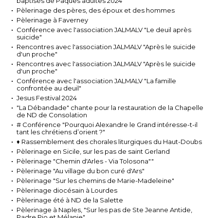
baptisés de Pâques adultes 2024
Pèlerinage des pères, des époux et des hommes
Pèlerinage à Faverney
Conférence avec l'association JALMALV "Le deuil après
suicide"
Rencontres avec l'association JALMALV "Après le suicide
d'un proche"
Rencontres avec l'association JALMALV "Après le suicide
d'un proche"
Conférence avec l'association JALMALV "La famille
confrontée au deuil"
Jesus Festival 2024
"La Débandade" chante pour la restauration de la Chapelle
de ND de Consolation
# Conférence "Pourquoi Alexandre le Grand intéresse-t-il
tant les chrétiens d’orient ?"
♦ Rassemblement des chorales liturgiques du Haut-Doubs
Pèlerinage en Sicile, sur les pas de saint Gerland
Pèlerinage "Chemin d'Arles - Via Tolosona""
Pèlerinage "Au village du bon curé d'Ars"
Pèlerinage "Sur les chemins de Marie-Madeleine"
Pèlerinage diocésain à Lourdes
Pèlerinage été à ND de la Salette
Pèlerinage à Naples, "Sur les pas de Ste Jeanne Antide,
Padre Pio et Mélanie"