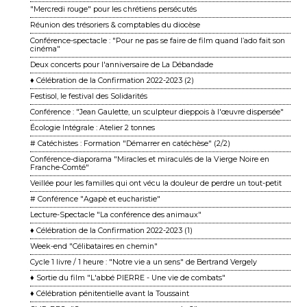
"Mercredi rouge" pour les chrétiens persécutés
Réunion des trésoriers & comptables du diocèse
Conférence-spectacle : "Pour ne pas se faire de film quand l’ado fait son
cinéma"
Deux concerts pour l'anniversaire de La Débandade
♦ Célébration de la Confirmation 2022-2023 (2)
Festisol, le festival des Solidarités
Conférence : "Jean Gaulette, un sculpteur dieppois à l'œuvre dispersée"
Écologie Intégrale : Atelier 2 tonnes
# Catéchistes : Formation "Démarrer en catéchèse" (2/2)
Conférence-diaporama "Miracles et miraculés de la Vierge Noire en
Franche-Comté"
Veillée pour les familles qui ont vécu la douleur de perdre un tout-petit
# Conférence "Agapè et eucharistie"
Lecture-Spectacle "La conférence des animaux"
♦ Célébration de la Confirmation 2022-2023 (1)
Week-end "Célibataires en chemin"
Cycle 1 livre / 1 heure : "Notre vie a un sens" de Bertrand Vergely
♦ Sortie du film "L'abbé PIERRE - Une vie de combats"
♦ Célébration pénitentielle avant la Toussaint