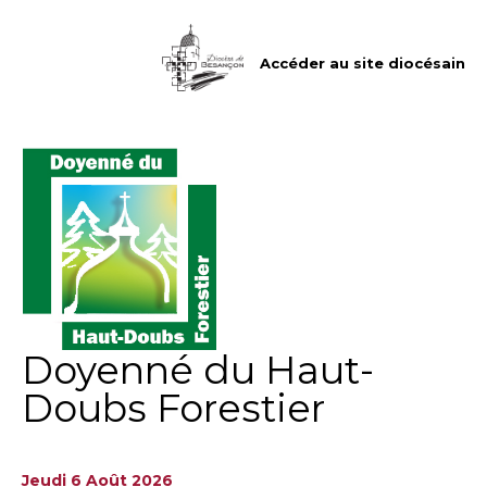
Aller
Outils
au
personnels
contenu.
|
Accéder au site diocésain
Aller
à
la
navigation
Doyenné du Haut-
Doubs Forestier
Jeudi 6 Août 2026