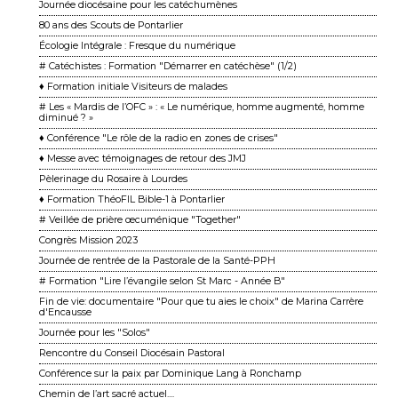
Journée diocésaine pour les catéchumènes
80 ans des Scouts de Pontarlier
Écologie Intégrale : Fresque du numérique
# Catéchistes : Formation "Démarrer en catéchèse" (1/2)
♦ Formation initiale Visiteurs de malades
# Les « Mardis de l’OFC » : « Le numérique, homme augmenté, homme
diminué ? »
♦ Conférence "Le rôle de la radio en zones de crises"
♦ Messe avec témoignages de retour des JMJ
Pèlerinage du Rosaire à Lourdes
♦ Formation ThéoFIL Bible-1 à Pontarlier
# Veillée de prière œcuménique "Together"
Congrès Mission 2023
Journée de rentrée de la Pastorale de la Santé-PPH
# Formation "Lire l’évangile selon St Marc - Année B"
Fin de vie: documentaire "Pour que tu aies le choix" de Marina Carrère
d'Encausse
Journée pour les "Solos"
Rencontre du Conseil Diocésain Pastoral
Conférence sur la paix par Dominique Lang à Ronchamp
Chemin de l’art sacré actuel....