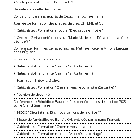
♦ Visite pastorale de Mgr Bouilleret (2)
Retraite spirituelle des prêtres
Concert "Entre amis, auprès de Georg Philipp Telemann"
Journée de formation des prêtres, diacres, DP, LME et CE
# Catéchistes : Formation module "Dieu sauve et libère"
# Cycle de 2 visioconférences sur "Marie Madeleine. Réhabiliter l'apôtre
déchue ?"
Conférence "Familles belles et fragiles. Mettre en œuvre Amoris Laetitia
dans l'Église"
Messe animée par les Jeunes
♦ Natasha St-Pier chante "Jeanne" à Pontarlier (2)
♦ Natasha St-Pier chante "Jeanne" à Pontarlier (1)
# Formation ThéoFIL Bible-2
# Catéchistes : Formation "Chemin vers l'eucharistie (2e partie)"
♦ Réunion de doyenné
Conférence de Bénédicte Baudoin "Les conséquences de la loi de 1905
sur le Grand Séminaire"
# MOOC "Dieu intime. Et si nous parlions de la grâce ?"
# Messe de funérailles de Benoît XVI, présidée par le pape François
# Catéchistes : Formation "Chemin vers le pardon"
# Catéchistes : Formation module "Appelés au partage"