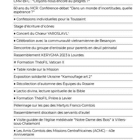
CMR-BFC : "Croyons-nous encore au progrès ?"
60 ans du MCR: Conférence-débat "Dans un monde d'incertitudes, quelle
espérance ?"
♦ Confessions individuelles pour la Toussaint
Stage d'écriture d'icônes
♦ Concert du Chœur YAROSLAVL'
♦ Célébration avec la communauté vietnamienne de Besançon
Rencontre du groupe d'entraide pour parents en deuil périnatal
Rassemblement KERYGMA 2023 à Lourdes
# Formation ThéoFIL Vatican II
♦ Table ronde sur la Mission
Exposition solidarité Ukraine "Kamouflage art 2"
♦ Récollection d'automne des Équipes du Rosaire
♦ Lectio divina, lecture spirituelle de la Bible
♦ Formation ThéoFIL Prière à Levier
Pèlerinage sur les pas des Martyrs Francs-Comtois
Rassemblement diocésain des servants d'autel
♦ Visite guidée de l'église médiévale "Notre-Dame des Bois" à Villers-
sous-Chalamont
♦ Les Amis Comtois des Missions Centrafricaines (ACMC) - 40e
Anniversaire