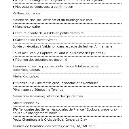
♦ Prière et Louange avec les jeunes confirmands du doyenné
♦ Nouveau parcours vers la confirmation
Veillées pour la vie
Marché de Noël de l'artisanat et du tournage sur bois
♦ Marché solidaire
♦ Lecture priante de la Bible en petite fraternité
♦ Calendrier de l'Avent vivant
Soirée ciné-débat à Valdahon dans le cadre du festival Alimenterre
Foi et Art : Jean le Baptiste, le Saint le plus aimé des peintres ?
♦ Réunion des trésoriers du doyenné
Journée diocésaine pour les confirmands Adultes et leurs
accompagnateurs
Atelier Cycloshow
♦ "Monsieur le Curé fait sa crise, le spectacle" à Pontarlier
Pèlerinage au Sénégal, la Teranga
Messe Ste Geneviève, patronne des gendarmes
Atelier Mission XY
97e Rencontre des Semaines sociales de France “ Écologie, préparons-
nous à un changement ra dical !”
Petits Chanteurs à la Croix de Bois: Concert à Gray
Journée de formation des prêtres, diacres, DP, LME et CE