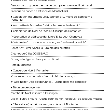
Rencontre du groupe d'entraide pour parents en deuil périnatal
Glorious en concert à l’Axone de Montbéliard
♦ Célébration œcuménique autour de la Lumière de Bethléem à
Pontarlier
♦ Au théâtre à Pontarlier: "Naitre femme et le devenir"
♦ Célébration de Noël de l’école St Joseph de Pontarlier
Présentation et dédicace du livre d'El'isabeth Chenevez
# Webinaire "Un monde sans énergies fossiles est possible"
Foi et Art : Fêter Noël à la lumière des peintres
Crèches de Gilles JOISSEAUX
Écologie Intégrale : Fresque du climat
Fête du diocèse
♦ Concert de Noël à Pontarlier
Rassemblement interdiocésain du MEJ à Besançon
# Webinaire "Disciple du Christ ... jusque dans ma poubelle"
♦ Réunion de doyenné
Marché de Noël solidaire à Besançon
Cycle 1 livre / 1 heure : "Jésus pour les non-religieux." de Jacques Musset
♦ "Sacerdoce", la prêtrise sur grand écran à Pontarlier