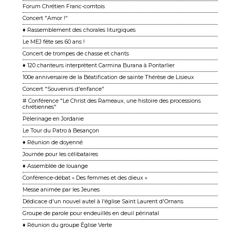
Forum Chrétien Franc-comtois
Concert "Amor !"
♦ Rassemblement des chorales liturgiques
Le MEJ fête ses 60 ans !
Concert de trompes de chasse et chants
♦ 120 chanteurs interprètent Carmina Burana à Pontarlier
100e anniversaire de la Béatification de sainte Thérèse de Lisieux
Concert "Souvenirs d'enfance"
# Conférence "Le Christ des Rameaux, une histoire des processions
chrétiennes"
Pèlerinage en Jordanie
Le Tour du Patro à Besançon
♦ Réunion de doyenné
Journée pour les célibataires
♦ Assemblée de louange
Conférence-débat « Des femmes et des dieux »
Messe animée par les Jeunes
Dédicace d'un nouvel autel à l'église Saint Laurent d'Ornans
Groupe de parole pour endeuillés en deuil périnatal
♦ Réunion du groupe Église Verte