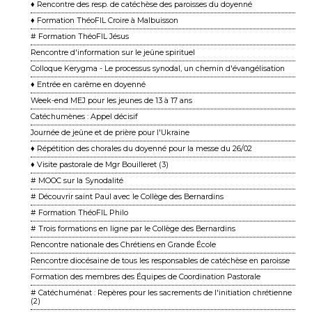
♦ Rencontre des resp. de catéchèse des paroisses du doyenné
♦ Formation ThéoFIL Croire à Malbuisson
# Formation ThéoFIL Jésus
Rencontre d'information sur le jeûne spirituel
Colloque Kerygma - Le processus synodal, un chemin d'évangélisation
♦ Entrée en carême en doyenné
Week-end MEJ pour les jeunes de 13 à 17 ans
Catéchumènes : Appel décisif
Journée de jeûne et de prière pour l'Ukraine
♦ Répétition des chorales du doyenné pour la messe du 26/02
♦ Visite pastorale de Mgr Bouilleret (3)
# MOOC sur la Synodalité
# Découvrir saint Paul avec le Collège des Bernardins
# Formation ThéoFIL Philo
# Trois formations en ligne par le Collège des Bernardins
Rencontre nationale des Chrétiens en Grande École
Rencontre diocésaine de tous les responsables de catéchèse en paroisse
Formation des membres des Équipes de Coordination Pastorale
# Catéchuménat : Repères pour les sacrements de l'initiation chrétienne
(2)