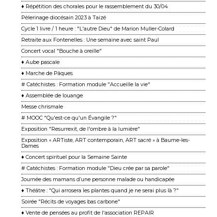
♦ Répétition des chorales pour le rassemblement du 30/04
Pèlerinage diocésain 2023 à Taizé
Cycle 1 livre / 1 heure : "L'autre Dieu" de Marion Muller-Colard
Retraite aux Fontenelles : Une semaine avec saint Paul
Concert vocal "Bouche à oreille"
♦ Aube pascale
♦ Marche de Pâques
# Catéchistes : Formation module "Accueille la vie"
♦ Assemblée de louange
Messe chrismale
# MOOC "Qu'est-ce qu'un Évangile ?"
Exposition "Resurrexit, de l'ombre à la lumière"
Exposition « ARTiste, ART contemporain, ART sacré » à Baume-les-
Dames
♦ Concert spirituel pour la Semaine Sainte
# Catéchistes : Formation module "Dieu crée par sa parole"
Journée des mamans d’une personne malade ou handicapée
♦ Théâtre : "Qui arrosera les plantes quand je ne serai plus là ?"
Soirée "Récits de voyages bas carbone"
♦ Vente de pensées au profit de l'association REPAIR