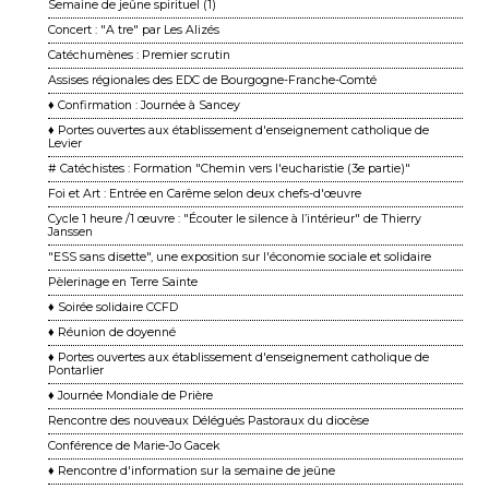
Semaine de jeûne spirituel (1)
Concert : "A tre" par Les Alizés
Catéchumènes : Premier scrutin
Assises régionales des EDC de Bourgogne-Franche-Comté
♦ Confirmation : Journée à Sancey
♦ Portes ouvertes aux établissement d'enseignement catholique de
Levier
# Catéchistes : Formation "Chemin vers l'eucharistie (3e partie)"
Foi et Art : Entrée en Carême selon deux chefs-d'œuvre
Cycle 1 heure /1 œuvre : "Écouter le silence à l’intérieur" de Thierry
Janssen
"ESS sans disette", une exposition sur l'économie sociale et solidaire
Pèlerinage en Terre Sainte
♦ Soirée solidaire CCFD
♦ Réunion de doyenné
♦ Portes ouvertes aux établissement d'enseignement catholique de
Pontarlier
♦ Journée Mondiale de Prière
Rencontre des nouveaux Délégués Pastoraux du diocèse
Conférence de Marie-Jo Gacek
♦ Rencontre d'information sur la semaine de jeûne