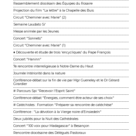
Rassemblement diocésain des Équipes du Rosaire
Projection du film "La lettre" à la Chapelle des Buis
Circuit "Cheminer avec Marie" (2)
Semaine Laudato Si'
Messe animée par les Jeunes
Concert "Sonnets"
Circuit "Cheminer avec Marie" (1)
♦ Découverte et étude de trois 'encycliques' du Pape François
Concert "Haninn"
7e rencontre interreligieuse à Notre-Dame du Haut
Journée Intériorité dans la nature
Conférence-débat sur la fin de vie par Mgr Gueneley et le Dr Gérard
Girardier
# Parcours Spi "Recevoir l'Esprit Saint"
Conférence-débat "Énergies, comment être acteur de ses choix"
# Catéchistes : Formation "Préparer sa rencontre de catéchèse"
Conférence : "La dévotion à la Vierge noire d’Einsiedeln"
Deux jubilés pour la Nuit des Cathédrales
Concert "100 voix pour Madagascar" à Besançon
Rencontre diocésaine des Délégués Pastoraux