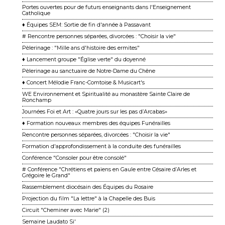
Portes ouvertes pour de futurs enseignants dans l'Enseignement
Catholique
♦ Équipes SEM: Sortie de fin d'année à Passavant
# Rencontre personnes séparées, divorcées : "Choisir la vie"
Pèlerinage : "Mille ans d'histoire des ermites"
♦ Lancement groupe "Église verte" du doyenné
Pèlerinage au sanctuaire de Notre-Dame du Chêne
♦ Concert Mélodie Franc-Comtoise & Musicart's
WE Environnement et Spiritualité au monastère Sainte Claire de
Ronchamp
Journées Foi et Art : «Quatre jours sur les pas d’Arcabas»
♦ Formation nouveaux membres des équipes Funérailles
Rencontre personnes séparées, divorcées : "Choisir la vie"
Formation d'approfondissement à la conduite des funérailles
Conférence "Consoler pour être consolé"
# Conférence "Chrétiens et païens en Gaule entre Césaire d’Arles et
Grégoire le Grand"
Rassemblement diocésain des Équipes du Rosaire
Projection du film "La lettre" à la Chapelle des Buis
Circuit "Cheminer avec Marie" (2)
Semaine Laudato Si'