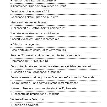
♦ Réunion des 5 ECP de l'abbé Benoît
# Conférence "Que doit-on à Irénée de Lyon?"
Pèlerinage : Une journée à ARS
Pèlerinage à Notre-Dame de la Salette
Messe animée par les Jeunes
♦ 1er concert du Festival Saint Bénigne 2023
Journées européennes de l'archéologie
Concert Violon et Orgue à la cathédrale
♦ Réunion de doyenné
Découverte du parcours Église verte familles
Fête de l'Escale et candidatures pour les futurs résidents
Hommage au P. Olivier MAIRE
Rencontre diocésaine des responsables de catéchèse de doyenné
♦ Concert de "La Débandade" à Bannans
Ressourcement spirituel pour les Équipes de Coordination Pastorale
Forum Chrétien Franc-comtois: Grand rassemblement
# Assemblée des communautés du label Église verte
♦ Rencontre de préparation au mariage
Vente de livres à Besançon
♦ Réunion de doyenné