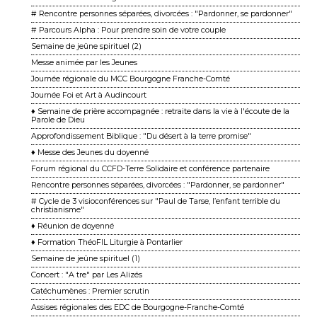
# Rencontre personnes séparées, divorcées : "Pardonner, se pardonner"
# Parcours Alpha : Pour prendre soin de votre couple
Semaine de jeûne spirituel (2)
Messe animée par les Jeunes
Journée régionale du MCC Bourgogne Franche-Comté
Journée Foi et Art à Audincourt
♦ Semaine de prière accompagnée : retraite dans la vie à l'écoute de la
Parole de Dieu
Approfondissement Biblique : "Du désert à la terre promise"
♦ Messe des Jeunes du doyenné
Forum régional du CCFD-Terre Solidaire et conférence partenaire
Rencontre personnes séparées, divorcées : "Pardonner, se pardonner"
# Cycle de 3 visioconférences sur "Paul de Tarse, l’enfant terrible du
christianisme"
♦ Réunion de doyenné
♦ Formation ThéoFIL Liturgie à Pontarlier
Semaine de jeûne spirituel (1)
Concert : "A tre" par Les Alizés
Catéchumènes : Premier scrutin
Assises régionales des EDC de Bourgogne-Franche-Comté