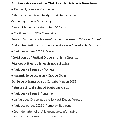
Anniversaire de sainte Thérèse de Lisieux à Ronchamp
♦ Festival lyrique de Montperreux
Pèlerinage des pères, des époux et des hommes
Concert spirituel à Ronchamp
Rassemblement diocésain des 13-25 ans
♦ Confirmation : WE à Consolation
Session "Aimer dans la durée" par le mouvement "Vivre et Aimer"
Atelier de création artistique sur le site de la Chapelle de Ronchamp
♦ Nuit des églises 2023 à Doubs
15e édition du "Festival Orgue en ville" à Besançon
Fête des prêtres jubilaires de notre diocèse
♦ Nuit des veilleurs aux Pontets
♦ Assemblée de Louange - Groupe Sichem
Soirée de présentation du Congrès Mission 2023
Retraite spirituelle des délégués pastoraux
♦ Nuit des veilleurs à Pontarlier
♦ La Nuit des Chapelles dans le Haut-Doubs Forestier
♦ Nuit des églises 2023 à Remoray-Boujeons
♦ Journée fraternelle "À la découverte d'un saint"