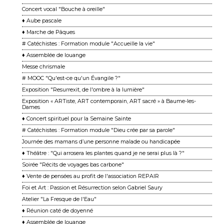
Concert vocal "Bouche à oreille"
♦ Aube pascale
♦ Marche de Pâques
# Catéchistes : Formation module "Accueille la vie"
♦ Assemblée de louange
Messe chrismale
# MOOC "Qu'est-ce qu'un Évangile ?"
Exposition "Resurrexit, de l'ombre à la lumière"
Exposition « ARTiste, ART contemporain, ART sacré » à Baume-les-
Dames
♦ Concert spirituel pour la Semaine Sainte
# Catéchistes : Formation module "Dieu crée par sa parole"
Journée des mamans d’une personne malade ou handicapée
♦ Théâtre : "Qui arrosera les plantes quand je ne serai plus là ?"
Soirée "Récits de voyages bas carbone"
♦ Vente de pensées au profit de l'association REPAIR
Foi et Art : Passion et Résurrection selon Gabriel Saury
Atelier "La Fresque de l'Eau"
♦ Réunion caté de doyenné
♦ Assemblée de louange