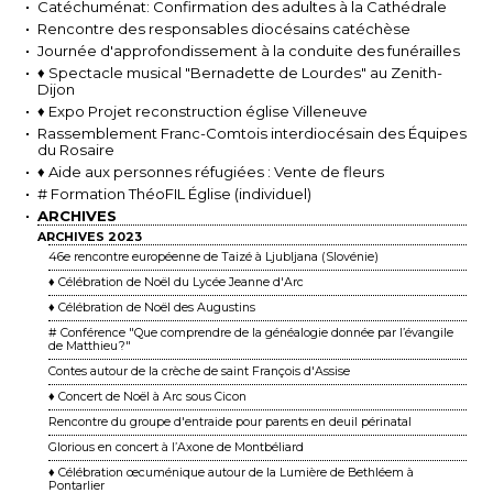
Catéchuménat: Confirmation des adultes à la Cathédrale
Rencontre des responsables diocésains catéchèse
Journée d'approfondissement à la conduite des funérailles
♦ Spectacle musical "Bernadette de Lourdes" au Zenith-
Dijon
♦ Expo Projet reconstruction église Villeneuve
Rassemblement Franc-Comtois interdiocésain des Équipes
du Rosaire
♦ Aide aux personnes réfugiées : Vente de fleurs
# Formation ThéoFIL Église (individuel)
ARCHIVES
ARCHIVES 2023
46e rencontre européenne de Taizé à Ljubljana (Slovénie)
♦ Célébration de Noël du Lycée Jeanne d'Arc
♦ Célébration de Noël des Augustins
# Conférence "Que comprendre de la généalogie donnée par l’évangile
de Matthieu ?"
Contes autour de la crèche de saint François d'Assise
♦ Concert de Noël à Arc sous Cicon
Rencontre du groupe d'entraide pour parents en deuil périnatal
Glorious en concert à l’Axone de Montbéliard
♦ Célébration œcuménique autour de la Lumière de Bethléem à
Pontarlier