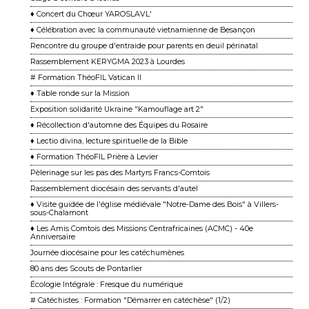
♦ Concert du Chœur YAROSLAVL'
♦ Célébration avec la communauté vietnamienne de Besançon
Rencontre du groupe d'entraide pour parents en deuil périnatal
Rassemblement KERYGMA 2023 à Lourdes
# Formation ThéoFIL Vatican II
♦ Table ronde sur la Mission
Exposition solidarité Ukraine "Kamouflage art 2"
♦ Récollection d'automne des Équipes du Rosaire
♦ Lectio divina, lecture spirituelle de la Bible
♦ Formation ThéoFIL Prière à Levier
Pèlerinage sur les pas des Martyrs Francs-Comtois
Rassemblement diocésain des servants d'autel
♦ Visite guidée de l'église médiévale "Notre-Dame des Bois" à Villers-
sous-Chalamont
♦ Les Amis Comtois des Missions Centrafricaines (ACMC) - 40e
Anniversaire
Journée diocésaine pour les catéchumènes
80 ans des Scouts de Pontarlier
Écologie Intégrale : Fresque du numérique
# Catéchistes : Formation "Démarrer en catéchèse" (1/2)