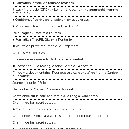
♦ Formation initiale Visiteurs de malades
# Les « Mardis de l’OFC » : « Le numérique, homme augmenté, homme
diminué ? »
♦ Conférence "Le rôle de la radio en zones de crises"
♦ Messe avec témoignages de retour des JMJ
Pèlerinage du Rosaire à Lourdes
♦ Formation ThéoFIL Bible-1 à Pontarlier
# Veillée de prière œcuménique "Together"
Congrès Mission 2023
Journée de rentrée de la Pastorale de la Santé-PPH
# Formation "Lire l’évangile selon St Marc - Année B"
Fin de vie: documentaire "Pour que tu aies le choix" de Marina Carrère
d'Encausse
Journée pour les "Solos"
Rencontre du Conseil Diocésain Pastoral
Conférence sur la paix par Dominique Lang à Ronchamp
Chemin de l’art sacré actuel....
# Conférence "Jésus vu par les historiens juifs"
Conférence d'Elena Lasida: "La sobriété, un défi pour la fraternité ?"
Chemin de l’art sacré actuel....