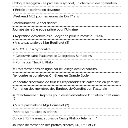
Colloque Kerygma - Le processus synodal, un chemin d'évangélisation
♦ Entrée en carême en doyenné
Week-end MEJ pour les jeunes de 13 à 17 ans
Catéchumènes : Appel décisif
Journée de jeûne et de prière pour l'Ukraine
♦ Répétition des chorales du doyenné pour la messe du 26/02
♦ Visite pastorale de Mgr Bouilleret (3)
# MOOC sur la Synodalité
# Découvrir saint Paul avec le Collège des Bernardins
# Formation ThéoFIL Philo
# Trois formations en ligne par le Collège des Bernardins
Rencontre nationale des Chrétiens en Grande École
Rencontre diocésaine de tous les responsables de catéchèse en paroisse
Formation des membres des Équipes de Coordination Pastorale
# Catéchuménat : Repères pour les sacrements de l'initiation chrétienne
(2)
♦ Visite pastorale de Mgr Bouilleret (2)
Retraite spirituelle des prêtres
Concert "Entre amis, auprès de Georg Philipp Telemann"
Journée de formation des prêtres, diacres, DP, LME et CE