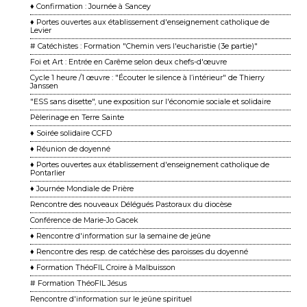
♦ Confirmation : Journée à Sancey
♦ Portes ouvertes aux établissement d'enseignement catholique de
Levier
# Catéchistes : Formation "Chemin vers l'eucharistie (3e partie)"
Foi et Art : Entrée en Carême selon deux chefs-d'œuvre
Cycle 1 heure /1 œuvre : "Écouter le silence à l’intérieur" de Thierry
Janssen
"ESS sans disette", une exposition sur l'économie sociale et solidaire
Pèlerinage en Terre Sainte
♦ Soirée solidaire CCFD
♦ Réunion de doyenné
♦ Portes ouvertes aux établissement d'enseignement catholique de
Pontarlier
♦ Journée Mondiale de Prière
Rencontre des nouveaux Délégués Pastoraux du diocèse
Conférence de Marie-Jo Gacek
♦ Rencontre d'information sur la semaine de jeûne
♦ Rencontre des resp. de catéchèse des paroisses du doyenné
♦ Formation ThéoFIL Croire à Malbuisson
# Formation ThéoFIL Jésus
Rencontre d'information sur le jeûne spirituel