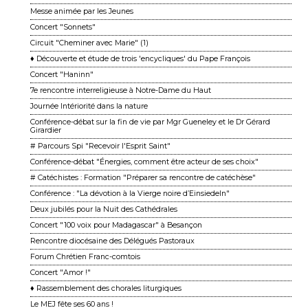
Messe animée par les Jeunes
Concert "Sonnets"
Circuit "Cheminer avec Marie" (1)
♦ Découverte et étude de trois 'encycliques' du Pape François
Concert "Haninn"
7e rencontre interreligieuse à Notre-Dame du Haut
Journée Intériorité dans la nature
Conférence-débat sur la fin de vie par Mgr Gueneley et le Dr Gérard
Girardier
# Parcours Spi "Recevoir l'Esprit Saint"
Conférence-débat "Énergies, comment être acteur de ses choix"
# Catéchistes : Formation "Préparer sa rencontre de catéchèse"
Conférence : "La dévotion à la Vierge noire d’Einsiedeln"
Deux jubilés pour la Nuit des Cathédrales
Concert "100 voix pour Madagascar" à Besançon
Rencontre diocésaine des Délégués Pastoraux
Forum Chrétien Franc-comtois
Concert "Amor !"
♦ Rassemblement des chorales liturgiques
Le MEJ fête ses 60 ans !