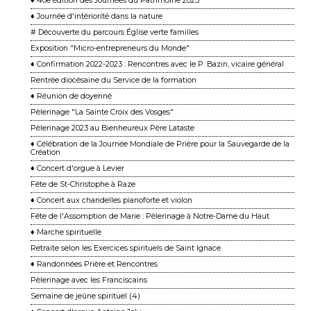
♦ 40e édition des Journées du Patrimoine 2023
♦ Journée d'intériorité dans la nature
# Découverte du parcours Église verte familles
Exposition "Micro-entrepreneurs du Monde"
♦ Confirmation 2022-2023 : Rencontres avec le P. Bazin, vicaire général
Rentrée diocésaine du Service de la formation
♦ Réunion de doyenné
Pèlerinage "La Sainte Croix des Vosges"
Pèlerinage 2023 au Bienheureux Père Lataste
♦ Célébration de la Journée Mondiale de Prière pour la Sauvegarde de la
Création
♦ Concert d'orgue à Levier
Fête de St-Christophe à Raze
♦ Concert aux chandelles pianoforte et violon
Fête de l'Assomption de Marie : Pèlerinage à Notre-Dame du Haut
♦ Marche spirituelle
Retraite selon les Exercices spirituels de Saint Ignace
♦ Randonnées Prière et Rencontres
Pèlerinage avec les Franciscains
Semaine de jeûne spirituel (4)