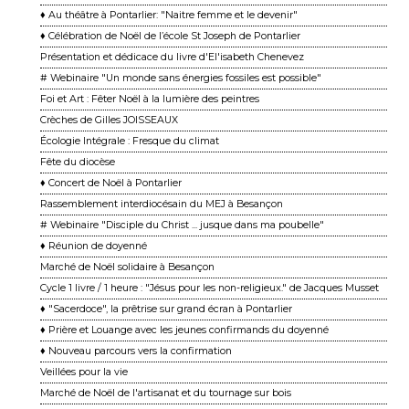
♦ Au théâtre à Pontarlier: "Naitre femme et le devenir"
♦ Célébration de Noël de l’école St Joseph de Pontarlier
Présentation et dédicace du livre d'El'isabeth Chenevez
# Webinaire "Un monde sans énergies fossiles est possible"
Foi et Art : Fêter Noël à la lumière des peintres
Crèches de Gilles JOISSEAUX
Écologie Intégrale : Fresque du climat
Fête du diocèse
♦ Concert de Noël à Pontarlier
Rassemblement interdiocésain du MEJ à Besançon
# Webinaire "Disciple du Christ ... jusque dans ma poubelle"
♦ Réunion de doyenné
Marché de Noël solidaire à Besançon
Cycle 1 livre / 1 heure : "Jésus pour les non-religieux." de Jacques Musset
♦ "Sacerdoce", la prêtrise sur grand écran à Pontarlier
♦ Prière et Louange avec les jeunes confirmands du doyenné
♦ Nouveau parcours vers la confirmation
Veillées pour la vie
Marché de Noël de l'artisanat et du tournage sur bois