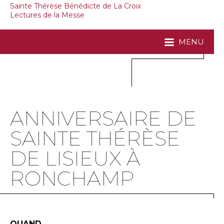
Sainte Thérèse Bénédicte de La Croix
Lectures de la Messe
MENU
ANNIVERSAIRE DE
SAINTE THÉRÈSE
DE LISIEUX À
RONCHAMP
QUAND