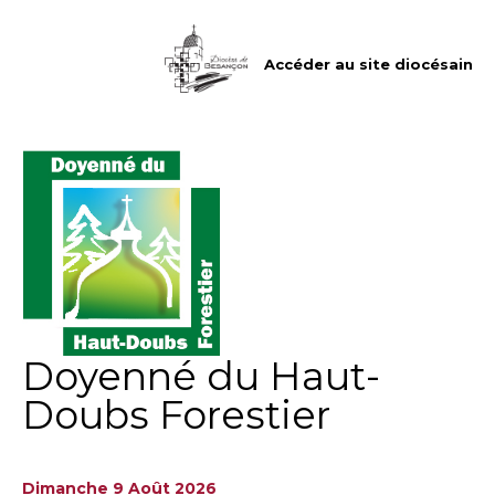
Aller
Outils
au
personnels
contenu.
|
Accéder au site diocésain
Aller
à
la
navigation
Doyenné du Haut-
Doubs Forestier
Dimanche 9 Août 2026