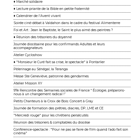
♦ Marché solidaire
♦ Lecture priante de la Bible en petite fraternité
♦ Calendrier de l'Avent vivant
Soirée ciné-débat à Valdahon dans le cadre du festival Alimenterre
Foi et Art : Jean le Baptiste, le Saint le plus aimé des peintres ?
♦ Réunion des trésoriers du doyenné
Journée diocésaine pour les confirmands Adultes et leurs
accompagnateurs
Atelier Cycloshow
♦ "Monsieur le Curé fait sa crise, le spectacle" à Pontarlier
Pèlerinage au Sénégal, la Teranga
Messe Ste Geneviève, patronne des gendarmes
Atelier Mission XY
97e Rencontre des Semaines sociales de France “ Écologie, préparons-
nous à un changement ra dical !”
Petits Chanteurs à la Croix de Bois: Concert à Gray
Journée de formation des prêtres, diacres, DP, LME et CE
"Mercredi rouge" pour les chrétiens persécutés
Réunion des trésoriers & comptables du diocèse
Conférence-spectacle : "Pour ne pas se faire de film quand l’ado fait son
cinéma"