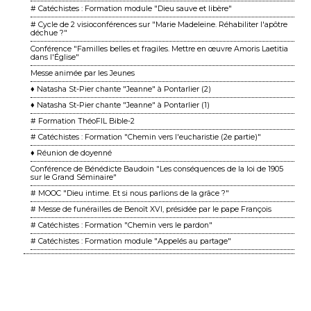
# Catéchistes : Formation module "Dieu sauve et libère"
# Cycle de 2 visioconférences sur "Marie Madeleine. Réhabiliter l'apôtre
déchue ?"
Conférence "Familles belles et fragiles. Mettre en œuvre Amoris Laetitia
dans l'Église"
Messe animée par les Jeunes
♦ Natasha St-Pier chante "Jeanne" à Pontarlier (2)
♦ Natasha St-Pier chante "Jeanne" à Pontarlier (1)
# Formation ThéoFIL Bible-2
# Catéchistes : Formation "Chemin vers l'eucharistie (2e partie)"
♦ Réunion de doyenné
Conférence de Bénédicte Baudoin "Les conséquences de la loi de 1905
sur le Grand Séminaire"
# MOOC "Dieu intime. Et si nous parlions de la grâce ?"
# Messe de funérailles de Benoît XVI, présidée par le pape François
# Catéchistes : Formation "Chemin vers le pardon"
# Catéchistes : Formation module "Appelés au partage"