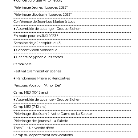
♦ Concert d'orgue Antoine Joly
Pèlerinage Jeunes "Lourdes 2023"
Pèlerinage diocésain "Lourdes 2023"
Conférence de Jean-Luc Marion à Lods
♦ Assemblée de Louange - Groupe Sichem
En route pour les JMJ 2023 !
Semaine de jeûne spirituel (3)
♦ Concert violon-violoncelle
♦ Chants polyphoniques corses
Cam'Priere
Festival Grammont en scènes
♦ Randonnées Prière et Rencontres
Parcours Vocation "Amor Dei"
Camp MEJ (10-13 ans)
♦ Assemblée de Louange - Groupe Sichem
Camp MEJ (7-10 ans)
Pèlerinage diocésain à Notre-Dame de La Salette
Pèlerinage des jeunes à La Salette
ThéoFIL : Université d'été
Camp du département des vocations