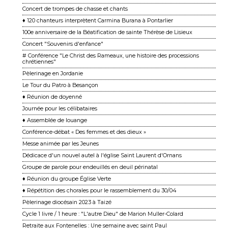
Concert de trompes de chasse et chants
♦ 120 chanteurs interprètent Carmina Burana à Pontarlier
100e anniversaire de la Béatification de sainte Thérèse de Lisieux
Concert "Souvenirs d'enfance"
# Conférence "Le Christ des Rameaux, une histoire des processions
chrétiennes"
Pèlerinage en Jordanie
Le Tour du Patro à Besançon
♦ Réunion de doyenné
Journée pour les célibataires
♦ Assemblée de louange
Conférence-débat « Des femmes et des dieux »
Messe animée par les Jeunes
Dédicace d'un nouvel autel à l'église Saint Laurent d'Ornans
Groupe de parole pour endeuillés en deuil périnatal
♦ Réunion du groupe Église Verte
♦ Répétition des chorales pour le rassemblement du 30/04
Pèlerinage diocésain 2023 à Taizé
Cycle 1 livre / 1 heure : "L'autre Dieu" de Marion Muller-Colard
Retraite aux Fontenelles : Une semaine avec saint Paul