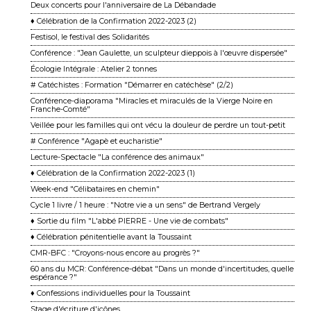
Deux concerts pour l'anniversaire de La Débandade
♦ Célébration de la Confirmation 2022-2023 (2)
Festisol, le festival des Solidarités
Conférence : "Jean Gaulette, un sculpteur dieppois à l'œuvre dispersée"
Écologie Intégrale : Atelier 2 tonnes
# Catéchistes : Formation "Démarrer en catéchèse" (2/2)
Conférence-diaporama "Miracles et miraculés de la Vierge Noire en
Franche-Comté"
Veillée pour les familles qui ont vécu la douleur de perdre un tout-petit
# Conférence "Agapè et eucharistie"
Lecture-Spectacle "La conférence des animaux"
♦ Célébration de la Confirmation 2022-2023 (1)
Week-end "Célibataires en chemin"
Cycle 1 livre / 1 heure : "Notre vie a un sens" de Bertrand Vergely
♦ Sortie du film "L'abbé PIERRE - Une vie de combats"
♦ Célébration pénitentielle avant la Toussaint
CMR-BFC : "Croyons-nous encore au progrès ?"
60 ans du MCR: Conférence-débat "Dans un monde d'incertitudes, quelle
espérance ?"
♦ Confessions individuelles pour la Toussaint
Stage d'écriture d'icônes