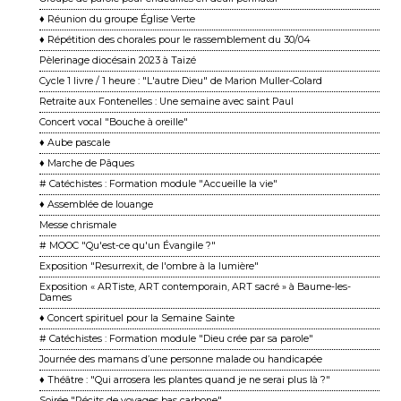
♦ Réunion du groupe Église Verte
♦ Répétition des chorales pour le rassemblement du 30/04
Pèlerinage diocésain 2023 à Taizé
Cycle 1 livre / 1 heure : "L'autre Dieu" de Marion Muller-Colard
Retraite aux Fontenelles : Une semaine avec saint Paul
Concert vocal "Bouche à oreille"
♦ Aube pascale
♦ Marche de Pâques
# Catéchistes : Formation module "Accueille la vie"
♦ Assemblée de louange
Messe chrismale
# MOOC "Qu'est-ce qu'un Évangile ?"
Exposition "Resurrexit, de l'ombre à la lumière"
Exposition « ARTiste, ART contemporain, ART sacré » à Baume-les-
Dames
♦ Concert spirituel pour la Semaine Sainte
# Catéchistes : Formation module "Dieu crée par sa parole"
Journée des mamans d’une personne malade ou handicapée
♦ Théâtre : "Qui arrosera les plantes quand je ne serai plus là ?"
Soirée "Récits de voyages bas carbone"