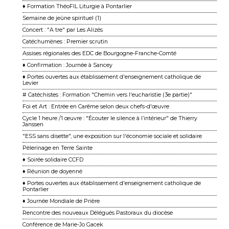
♦ Formation ThéoFIL Liturgie à Pontarlier
Semaine de jeûne spirituel (1)
Concert : "A tre" par Les Alizés
Catéchumènes : Premier scrutin
Assises régionales des EDC de Bourgogne-Franche-Comté
♦ Confirmation : Journée à Sancey
♦ Portes ouvertes aux établissement d'enseignement catholique de
Levier
# Catéchistes : Formation "Chemin vers l'eucharistie (3e partie)"
Foi et Art : Entrée en Carême selon deux chefs-d'œuvre
Cycle 1 heure /1 œuvre : "Écouter le silence à l’intérieur" de Thierry
Janssen
"ESS sans disette", une exposition sur l'économie sociale et solidaire
Pèlerinage en Terre Sainte
♦ Soirée solidaire CCFD
♦ Réunion de doyenné
♦ Portes ouvertes aux établissement d'enseignement catholique de
Pontarlier
♦ Journée Mondiale de Prière
Rencontre des nouveaux Délégués Pastoraux du diocèse
Conférence de Marie-Jo Gacek