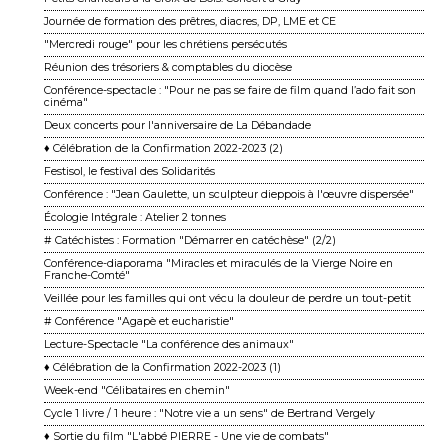
Journée de formation des prêtres, diacres, DP, LME et CE
"Mercredi rouge" pour les chrétiens persécutés
Réunion des trésoriers & comptables du diocèse
Conférence-spectacle : "Pour ne pas se faire de film quand l’ado fait son
cinéma"
Deux concerts pour l'anniversaire de La Débandade
♦ Célébration de la Confirmation 2022-2023 (2)
Festisol, le festival des Solidarités
Conférence : "Jean Gaulette, un sculpteur dieppois à l'œuvre dispersée"
Écologie Intégrale : Atelier 2 tonnes
# Catéchistes : Formation "Démarrer en catéchèse" (2/2)
Conférence-diaporama "Miracles et miraculés de la Vierge Noire en
Franche-Comté"
Veillée pour les familles qui ont vécu la douleur de perdre un tout-petit
# Conférence "Agapè et eucharistie"
Lecture-Spectacle "La conférence des animaux"
♦ Célébration de la Confirmation 2022-2023 (1)
Week-end "Célibataires en chemin"
Cycle 1 livre / 1 heure : "Notre vie a un sens" de Bertrand Vergely
♦ Sortie du film "L'abbé PIERRE - Une vie de combats"