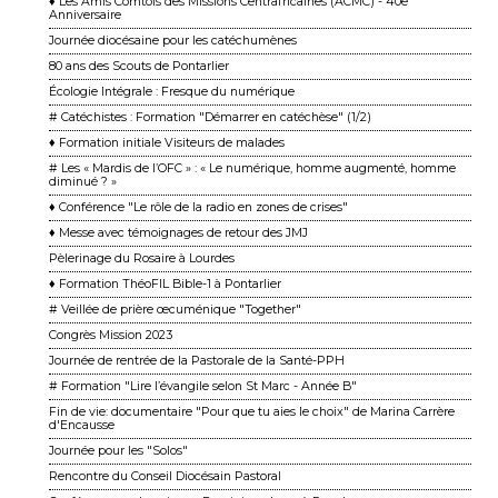
♦ Les Amis Comtois des Missions Centrafricaines (ACMC) - 40e
Anniversaire
Journée diocésaine pour les catéchumènes
80 ans des Scouts de Pontarlier
Écologie Intégrale : Fresque du numérique
# Catéchistes : Formation "Démarrer en catéchèse" (1/2)
♦ Formation initiale Visiteurs de malades
# Les « Mardis de l’OFC » : « Le numérique, homme augmenté, homme
diminué ? »
♦ Conférence "Le rôle de la radio en zones de crises"
♦ Messe avec témoignages de retour des JMJ
Pèlerinage du Rosaire à Lourdes
♦ Formation ThéoFIL Bible-1 à Pontarlier
# Veillée de prière œcuménique "Together"
Congrès Mission 2023
Journée de rentrée de la Pastorale de la Santé-PPH
# Formation "Lire l’évangile selon St Marc - Année B"
Fin de vie: documentaire "Pour que tu aies le choix" de Marina Carrère
d'Encausse
Journée pour les "Solos"
Rencontre du Conseil Diocésain Pastoral