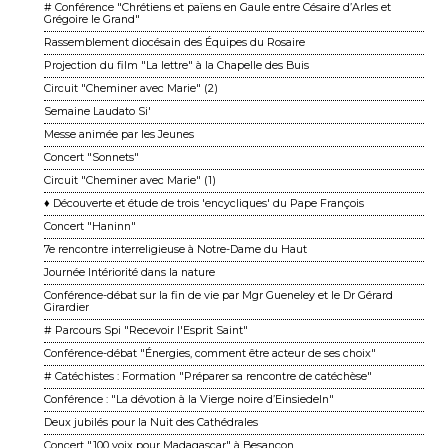
# Conférence "Chrétiens et païens en Gaule entre Césaire d’Arles et
Grégoire le Grand"
Rassemblement diocésain des Équipes du Rosaire
Projection du film "La lettre" à la Chapelle des Buis
Circuit "Cheminer avec Marie" (2)
Semaine Laudato Si'
Messe animée par les Jeunes
Concert "Sonnets"
Circuit "Cheminer avec Marie" (1)
♦ Découverte et étude de trois 'encycliques' du Pape François
Concert "Haninn"
7e rencontre interreligieuse à Notre-Dame du Haut
Journée Intériorité dans la nature
Conférence-débat sur la fin de vie par Mgr Gueneley et le Dr Gérard
Girardier
# Parcours Spi "Recevoir l'Esprit Saint"
Conférence-débat "Énergies, comment être acteur de ses choix"
# Catéchistes : Formation "Préparer sa rencontre de catéchèse"
Conférence : "La dévotion à la Vierge noire d’Einsiedeln"
Deux jubilés pour la Nuit des Cathédrales
Concert "100 voix pour Madagascar" à Besançon