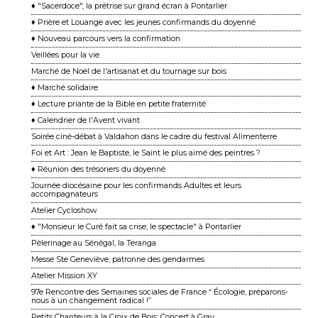
♦ "Sacerdoce", la prêtrise sur grand écran à Pontarlier
♦ Prière et Louange avec les jeunes confirmands du doyenné
♦ Nouveau parcours vers la confirmation
Veillées pour la vie
Marché de Noël de l'artisanat et du tournage sur bois
♦ Marché solidaire
♦ Lecture priante de la Bible en petite fraternité
♦ Calendrier de l'Avent vivant
Soirée ciné-débat à Valdahon dans le cadre du festival Alimenterre
Foi et Art : Jean le Baptiste, le Saint le plus aimé des peintres ?
♦ Réunion des trésoriers du doyenné
Journée diocésaine pour les confirmands Adultes et leurs
accompagnateurs
Atelier Cycloshow
♦ "Monsieur le Curé fait sa crise, le spectacle" à Pontarlier
Pèlerinage au Sénégal, la Teranga
Messe Ste Geneviève, patronne des gendarmes
Atelier Mission XY
97e Rencontre des Semaines sociales de France “ Écologie, préparons-
nous à un changement ra dical !”
Petits Chanteurs à la Croix de Bois: Concert à Gray