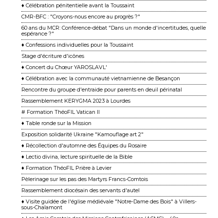
♦ Célébration pénitentielle avant la Toussaint
CMR-BFC : "Croyons-nous encore au progrès ?"
60 ans du MCR: Conférence-débat "Dans un monde d'incertitudes, quelle
espérance ?"
♦ Confessions individuelles pour la Toussaint
Stage d'écriture d'icônes
♦ Concert du Chœur YAROSLAVL'
♦ Célébration avec la communauté vietnamienne de Besançon
Rencontre du groupe d'entraide pour parents en deuil périnatal
Rassemblement KERYGMA 2023 à Lourdes
# Formation ThéoFIL Vatican II
♦ Table ronde sur la Mission
Exposition solidarité Ukraine "Kamouflage art 2"
♦ Récollection d'automne des Équipes du Rosaire
♦ Lectio divina, lecture spirituelle de la Bible
♦ Formation ThéoFIL Prière à Levier
Pèlerinage sur les pas des Martyrs Francs-Comtois
Rassemblement diocésain des servants d'autel
♦ Visite guidée de l'église médiévale "Notre-Dame des Bois" à Villers-
sous-Chalamont