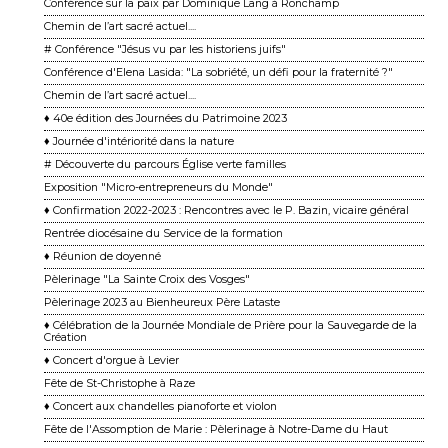
Conférence sur la paix par Dominique Lang à Ronchamp
Chemin de l’art sacré actuel....
# Conférence "Jésus vu par les historiens juifs"
Conférence d'Elena Lasida: "La sobriété, un défi pour la fraternité ?"
Chemin de l’art sacré actuel....
♦ 40e édition des Journées du Patrimoine 2023
♦ Journée d'intériorité dans la nature
# Découverte du parcours Église verte familles
Exposition "Micro-entrepreneurs du Monde"
♦ Confirmation 2022-2023 : Rencontres avec le P. Bazin, vicaire général
Rentrée diocésaine du Service de la formation
♦ Réunion de doyenné
Pèlerinage "La Sainte Croix des Vosges"
Pèlerinage 2023 au Bienheureux Père Lataste
♦ Célébration de la Journée Mondiale de Prière pour la Sauvegarde de la
Création
♦ Concert d'orgue à Levier
Fête de St-Christophe à Raze
♦ Concert aux chandelles pianoforte et violon
Fête de l'Assomption de Marie : Pèlerinage à Notre-Dame du Haut