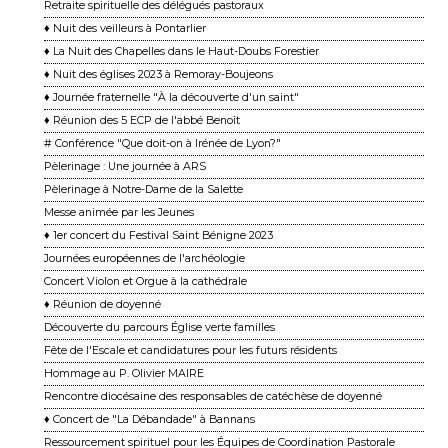
Retraite spirituelle des délégués pastoraux
♦ Nuit des veilleurs à Pontarlier
♦ La Nuit des Chapelles dans le Haut-Doubs Forestier
♦ Nuit des églises 2023 à Remoray-Boujeons
♦ Journée fraternelle "À la découverte d'un saint"
♦ Réunion des 5 ECP de l'abbé Benoît
# Conférence "Que doit-on à Irénée de Lyon?"
Pèlerinage : Une journée à ARS
Pèlerinage à Notre-Dame de la Salette
Messe animée par les Jeunes
♦ 1er concert du Festival Saint Bénigne 2023
Journées européennes de l'archéologie
Concert Violon et Orgue à la cathédrale
♦ Réunion de doyenné
Découverte du parcours Église verte familles
Fête de l'Escale et candidatures pour les futurs résidents
Hommage au P. Olivier MAIRE
Rencontre diocésaine des responsables de catéchèse de doyenné
♦ Concert de "La Débandade" à Bannans
Ressourcement spirituel pour les Équipes de Coordination Pastorale