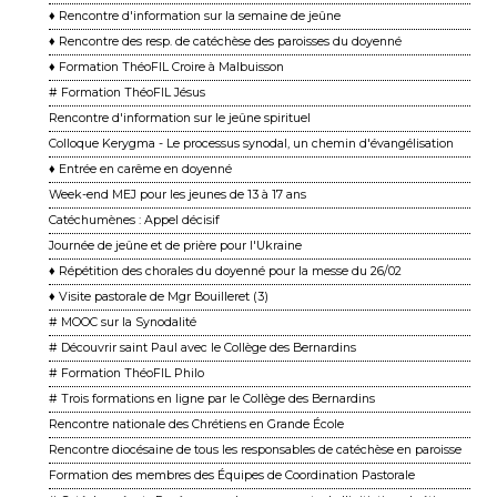
♦ Rencontre d'information sur la semaine de jeûne
♦ Rencontre des resp. de catéchèse des paroisses du doyenné
♦ Formation ThéoFIL Croire à Malbuisson
# Formation ThéoFIL Jésus
Rencontre d'information sur le jeûne spirituel
Colloque Kerygma - Le processus synodal, un chemin d'évangélisation
♦ Entrée en carême en doyenné
Week-end MEJ pour les jeunes de 13 à 17 ans
Catéchumènes : Appel décisif
Journée de jeûne et de prière pour l'Ukraine
♦ Répétition des chorales du doyenné pour la messe du 26/02
♦ Visite pastorale de Mgr Bouilleret (3)
# MOOC sur la Synodalité
# Découvrir saint Paul avec le Collège des Bernardins
# Formation ThéoFIL Philo
# Trois formations en ligne par le Collège des Bernardins
Rencontre nationale des Chrétiens en Grande École
Rencontre diocésaine de tous les responsables de catéchèse en paroisse
Formation des membres des Équipes de Coordination Pastorale