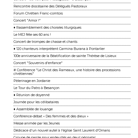
Rencontre diocésaine des Délégués Pastoraux
Forum Chrétien Franc-comtois
Concert "Amor !"
♦ Rassemblement des chorales liturgiques
Le MEJ fête ses 60 ans !
Concert de trompes de chasse et chants
♦ 120 chanteurs interprètent Carmina Burana à Pontarlier
100e anniversaire de la Béatification de sainte Thérèse de Lisieux
Concert "Souvenirs d'enfance"
# Conférence "Le Christ des Rameaux, une histoire des processions
chrétiennes"
Pèlerinage en Jordanie
Le Tour du Patro à Besançon
♦ Réunion de doyenné
Journée pour les célibataires
♦ Assemblée de louange
Conférence-débat « Des femmes et des dieux »
Messe animée par les Jeunes
Dédicace d'un nouvel autel à l'église Saint Laurent d'Ornans
Groupe de parole pour endeuillés en deuil périnatal