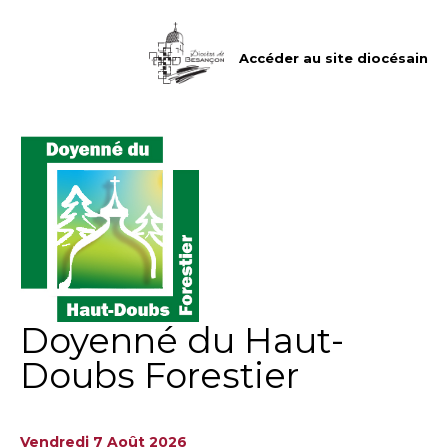
Aller
Outils
au
personnels
contenu.
|
Accéder au site diocésain
Aller
à
la
navigation
Doyenné du Haut-
Doubs Forestier
Vendredi 7 Août 2026