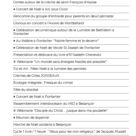
Contes autour de la crèche de saint François d'Assise
♦ Concert de Noël à Arc sous Cicon
Rencontre du groupe d'entraide pour parents en deuil périnatal
Glorious en concert à l’Axone de Montbéliard
♦ Célébration œcuménique autour de la Lumière de Bethléem à
Pontarlier
♦ Au théâtre à Pontarlier: "Naitre femme et le devenir"
♦ Célébration de Noël de l’école St Joseph de Pontarlier
Présentation et dédicace du livre d'El'isabeth Chenevez
# Webinaire "Un monde sans énergies fossiles est possible"
Foi et Art : Fêter Noël à la lumière des peintres
Crèches de Gilles JOISSEAUX
Écologie Intégrale : Fresque du climat
Fête du diocèse
♦ Concert de Noël à Pontarlier
Rassemblement interdiocésain du MEJ à Besançon
# Webinaire "Disciple du Christ ... jusque dans ma poubelle"
♦ Réunion de doyenné
Marché de Noël solidaire à Besançon
Cycle 1 livre / 1 heure : "Jésus pour les non-religieux." de Jacques Musset