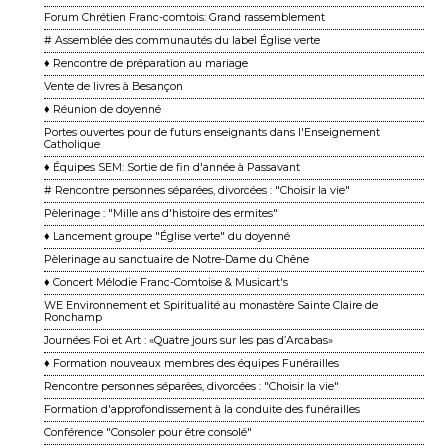
Forum Chrétien Franc-comtois: Grand rassemblement
# Assemblée des communautés du label Église verte
♦ Rencontre de préparation au mariage
Vente de livres à Besançon
♦ Réunion de doyenné
Portes ouvertes pour de futurs enseignants dans l'Enseignement
Catholique
♦ Équipes SEM: Sortie de fin d'année à Passavant
# Rencontre personnes séparées, divorcées : "Choisir la vie"
Pèlerinage : "Mille ans d'histoire des ermites"
♦ Lancement groupe "Église verte" du doyenné
Pèlerinage au sanctuaire de Notre-Dame du Chêne
♦ Concert Mélodie Franc-Comtoise & Musicart's
WE Environnement et Spiritualité au monastère Sainte Claire de
Ronchamp
Journées Foi et Art : «Quatre jours sur les pas d’Arcabas»
♦ Formation nouveaux membres des équipes Funérailles
Rencontre personnes séparées, divorcées : "Choisir la vie"
Formation d'approfondissement à la conduite des funérailles
Conférence "Consoler pour être consolé"