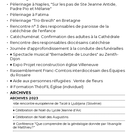
Pèlerinage à Naples, "Sur les pas de Ste Jeanne Antide,
Padre Pio et Mélanie"
Pèlerinage à Fatima
Pèlerinage "Tro-Breizh" en Bretagne
Rencontre n° 3 des responsables de paroisse de la
catéchèse de l'enfance
Catéchuménat: Confirmation des adultes à la Cathédrale
Rencontre des responsables diocésains catéchèse
Journée d'approfondissement à la conduite des funérailles
♦ Spectacle musical "Bernadette de Lourdes" au Zenith-
Dijon
♦ Expo Projet reconstruction église Villeneuve
Rassemblement Franc-Comtois interdiocésain des Équipes
du Rosaire
♦ Aide aux personnes réfugiées : Vente de fleurs
# Formation ThéoFIL Église (individuel)
ARCHIVES
ARCHIVES 2023
46e rencontre européenne de Taizé à Ljubljana (Slovénie)
♦ Célébration de Noël du Lycée Jeanne d'Arc
♦ Célébration de Noël des Augustins
# Conférence "Que comprendre de la généalogie donnée par l’évangile
de Matthieu ?"