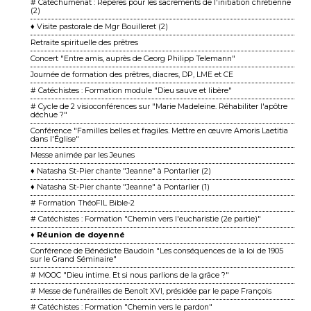
# Catéchuménat : Repères pour les sacrements de l'initiation chrétienne
(2)
♦ Visite pastorale de Mgr Bouilleret (2)
Retraite spirituelle des prêtres
Concert "Entre amis, auprès de Georg Philipp Telemann"
Journée de formation des prêtres, diacres, DP, LME et CE
# Catéchistes : Formation module "Dieu sauve et libère"
# Cycle de 2 visioconférences sur "Marie Madeleine. Réhabiliter l'apôtre
déchue ?"
Conférence "Familles belles et fragiles. Mettre en œuvre Amoris Laetitia
dans l'Église"
Messe animée par les Jeunes
♦ Natasha St-Pier chante "Jeanne" à Pontarlier (2)
♦ Natasha St-Pier chante "Jeanne" à Pontarlier (1)
# Formation ThéoFIL Bible-2
# Catéchistes : Formation "Chemin vers l'eucharistie (2e partie)"
♦ Réunion de doyenné
Conférence de Bénédicte Baudoin "Les conséquences de la loi de 1905
sur le Grand Séminaire"
# MOOC "Dieu intime. Et si nous parlions de la grâce ?"
# Messe de funérailles de Benoît XVI, présidée par le pape François
# Catéchistes : Formation "Chemin vers le pardon"