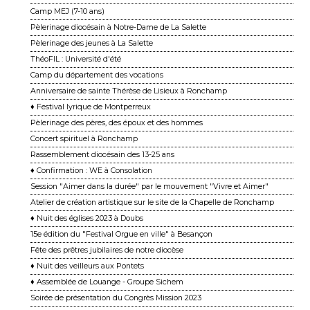
Camp MEJ (7-10 ans)
Pèlerinage diocésain à Notre-Dame de La Salette
Pèlerinage des jeunes à La Salette
ThéoFIL : Université d'été
Camp du département des vocations
Anniversaire de sainte Thérèse de Lisieux à Ronchamp
♦ Festival lyrique de Montperreux
Pèlerinage des pères, des époux et des hommes
Concert spirituel à Ronchamp
Rassemblement diocésain des 13-25 ans
♦ Confirmation : WE à Consolation
Session "Aimer dans la durée" par le mouvement "Vivre et Aimer"
Atelier de création artistique sur le site de la Chapelle de Ronchamp
♦ Nuit des églises 2023 à Doubs
15e édition du "Festival Orgue en ville" à Besançon
Fête des prêtres jubilaires de notre diocèse
♦ Nuit des veilleurs aux Pontets
♦ Assemblée de Louange - Groupe Sichem
Soirée de présentation du Congrès Mission 2023