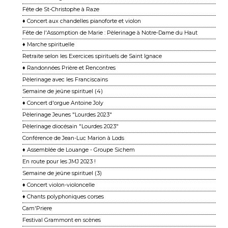
Fête de St-Christophe à Raze
♦ Concert aux chandelles pianoforte et violon
Fête de l'Assomption de Marie : Pèlerinage à Notre-Dame du Haut
♦ Marche spirituelle
Retraite selon les Exercices spirituels de Saint Ignace
♦ Randonnées Prière et Rencontres
Pèlerinage avec les Franciscains
Semaine de jeûne spirituel (4)
♦ Concert d'orgue Antoine Joly
Pèlerinage Jeunes "Lourdes 2023"
Pèlerinage diocésain "Lourdes 2023"
Conférence de Jean-Luc Marion à Lods
♦ Assemblée de Louange - Groupe Sichem
En route pour les JMJ 2023 !
Semaine de jeûne spirituel (3)
♦ Concert violon-violoncelle
♦ Chants polyphoniques corses
Cam'Priere
Festival Grammont en scènes