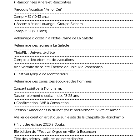
♦ Randonnées Prière et Rencontres
Parcours Vocation "Amor Dei"
Camp MEJ (10-13 ans)
♦ Assemblée de Louange - Groupe Sichem
Camp MEJ (7-10 ans)
Pèlerinage diocésain à Notre-Dame de La Salette
Pèlerinage des jeunes à La Salette
ThéoFIL : Université d'été
Camp du département des vocations
Anniversaire de sainte Thérèse de Lisieux à Ronchamp
♦ Festival lyrique de Montperreux
Pèlerinage des pères, des époux et des hommes
Concert spirituel à Ronchamp
Rassemblement diocésain des 13-25 ans
♦ Confirmation : WE à Consolation
Session "Aimer dans la durée" par le mouvement "Vivre et Aimer"
Atelier de création artistique sur le site de la Chapelle de Ronchamp
♦ Nuit des églises 2023 à Doubs
15e édition du "Festival Orgue en ville" à Besançon
Fête des prêtres jubilaires de notre diocèse