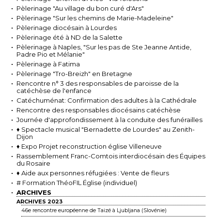
Pèlerinage "Au village du bon curé d'Ars"
Pèlerinage "Sur les chemins de Marie-Madeleine"
Pèlerinage diocésain à Lourdes
Pèlerinage été à ND de la Salette
Pèlerinage à Naples, "Sur les pas de Ste Jeanne Antide,
Padre Pio et Mélanie"
Pèlerinage à Fatima
Pèlerinage "Tro-Breizh" en Bretagne
Rencontre n° 3 des responsables de paroisse de la
catéchèse de l'enfance
Catéchuménat: Confirmation des adultes à la Cathédrale
Rencontre des responsables diocésains catéchèse
Journée d'approfondissement à la conduite des funérailles
♦ Spectacle musical "Bernadette de Lourdes" au Zenith-
Dijon
♦ Expo Projet reconstruction église Villeneuve
Rassemblement Franc-Comtois interdiocésain des Équipes
du Rosaire
♦ Aide aux personnes réfugiées : Vente de fleurs
# Formation ThéoFIL Église (individuel)
ARCHIVES
ARCHIVES 2023
46e rencontre européenne de Taizé à Ljubljana (Slovénie)