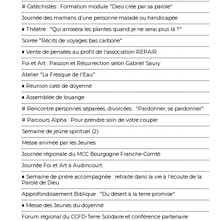
# Catéchistes : Formation module "Dieu crée par sa parole"
Journée des mamans d’une personne malade ou handicapée
♦ Théâtre : "Qui arrosera les plantes quand je ne serai plus là ?"
Soirée "Récits de voyages bas carbone"
♦ Vente de pensées au profit de l'association REPAIR
Foi et Art : Passion et Résurrection selon Gabriel Saury
Atelier "La Fresque de l'Eau"
♦ Réunion caté de doyenné
♦ Assemblée de louange
# Rencontre personnes séparées, divorcées : "Pardonner, se pardonner"
# Parcours Alpha : Pour prendre soin de votre couple
Semaine de jeûne spirituel (2)
Messe animée par les Jeunes
Journée régionale du MCC Bourgogne Franche-Comté
Journée Foi et Art à Audincourt
♦ Semaine de prière accompagnée : retraite dans la vie à l'écoute de la
Parole de Dieu
Approfondissement Biblique : "Du désert à la terre promise"
♦ Messe des Jeunes du doyenné
Forum régional du CCFD-Terre Solidaire et conférence partenaire