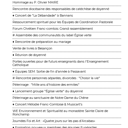
Hommage au P. Olivier MAIRE
Rencontre diocésaine des responsables de catéchèse de doyenné
♦ Concert de "La Débandade" à Bannans
Ressourcement spirituel pour les Équipes de Coordination Pastorale
Forum Chrétien Franc-comtois: Grand rassemblement
# Assemblée des communautés du label Église verte
♦ Rencontre de préparation au mariage
Vente de livres à Besançon
♦ Réunion de doyenné
Portes ouvertes pour de futurs enseignants dans l'Enseignement
Catholique
♦ Équipes SEM: Sortie de fin d'année à Passavant
# Rencontre personnes séparées, divorcées : "Choisir la vie"
Pèlerinage : "Mille ans d'histoire des ermites"
♦ Lancement groupe "Église verte" du doyenné
Pèlerinage au sanctuaire de Notre-Dame du Chêne
♦ Concert Mélodie Franc-Comtoise & Musicart's
WE Environnement et Spiritualité au monastère Sainte Claire de
Ronchamp
Journées Foi et Art : «Quatre jours sur les pas d’Arcabas»
♦ Formation nouveaux membres des équipes Funérailles