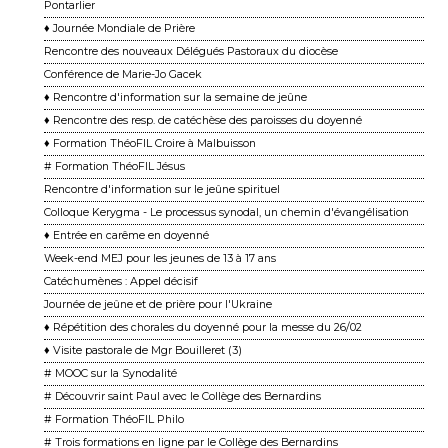
Pontarlier
♦ Journée Mondiale de Prière
Rencontre des nouveaux Délégués Pastoraux du diocèse
Conférence de Marie-Jo Gacek
♦ Rencontre d'information sur la semaine de jeûne
♦ Rencontre des resp. de catéchèse des paroisses du doyenné
♦ Formation ThéoFIL Croire à Malbuisson
# Formation ThéoFIL Jésus
Rencontre d'information sur le jeûne spirituel
Colloque Kerygma - Le processus synodal, un chemin d'évangélisation
♦ Entrée en carême en doyenné
Week-end MEJ pour les jeunes de 13 à 17 ans
Catéchumènes : Appel décisif
Journée de jeûne et de prière pour l'Ukraine
♦ Répétition des chorales du doyenné pour la messe du 26/02
♦ Visite pastorale de Mgr Bouilleret (3)
# MOOC sur la Synodalité
# Découvrir saint Paul avec le Collège des Bernardins
# Formation ThéoFIL Philo
# Trois formations en ligne par le Collège des Bernardins