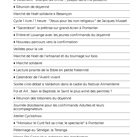
♦ Réunion de doyenné
Marché de Noël solidaire à Besançon
Cycle 1 livre / 1 heure : "Jésus pour les non-religieux." de Jacques Musset
♦ "Sacerdoce", la prêtrise sur grand écran à Pontarlier
♦ Prière et Louange avec les jeunes confirmands du doyenné
♦ Nouveau parcours vers la confirmation
Veillées pour la vie
Marché de Noël de l'artisanat et du tournage sur bois
♦ Marché solidaire
♦ Lecture priante de la Bible en petite fraternité
♦ Calendrier de l'Avent vivant
Soirée ciné-débat à Valdahon dans le cadre du festival Alimenterre
Foi et Art : Jean le Baptiste, le Saint le plus aimé des peintres ?
♦ Réunion des trésoriers du doyenné
Journée diocésaine pour les confirmands Adultes et leurs
accompagnateurs
Atelier Cycloshow
♦ "Monsieur le Curé fait sa crise, le spectacle" à Pontarlier
Pèlerinage au Sénégal, la Teranga