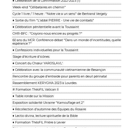
♦ Célébration de la Confirmation 2022-2023 (1)
Week-end "Célibataires en chemin"
Cycle 1 livre / 1 heure : "Notre vie a un sens" de Bertrand Vergely
♦ Sortie du film "L'abbé PIERRE - Une vie de combats"
♦ Célébration pénitentielle avant la Toussaint
CMR-BFC : "Croyons-nous encore au progrès ?"
60 ans du MCR: Conférence-débat "Dans un monde d'incertitudes, quelle
espérance ?"
♦ Confessions individuelles pour la Toussaint
Stage d'écriture d'icônes
♦ Concert du Chœur YAROSLAVL'
♦ Célébration avec la communauté vietnamienne de Besançon
Rencontre du groupe d'entraide pour parents en deuil périnatal
Rassemblement KERYGMA 2023 à Lourdes
# Formation ThéoFIL Vatican II
♦ Table ronde sur la Mission
Exposition solidarité Ukraine "Kamouflage art 2"
♦ Récollection d'automne des Équipes du Rosaire
♦ Lectio divina, lecture spirituelle de la Bible
♦ Formation ThéoFIL Prière à Levier