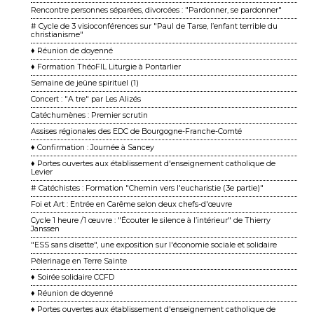
Rencontre personnes séparées, divorcées : "Pardonner, se pardonner"
# Cycle de 3 visioconférences sur "Paul de Tarse, l’enfant terrible du
christianisme"
♦ Réunion de doyenné
♦ Formation ThéoFIL Liturgie à Pontarlier
Semaine de jeûne spirituel (1)
Concert : "A tre" par Les Alizés
Catéchumènes : Premier scrutin
Assises régionales des EDC de Bourgogne-Franche-Comté
♦ Confirmation : Journée à Sancey
♦ Portes ouvertes aux établissement d'enseignement catholique de
Levier
# Catéchistes : Formation "Chemin vers l'eucharistie (3e partie)"
Foi et Art : Entrée en Carême selon deux chefs-d'œuvre
Cycle 1 heure /1 œuvre : "Écouter le silence à l’intérieur" de Thierry
Janssen
"ESS sans disette", une exposition sur l'économie sociale et solidaire
Pèlerinage en Terre Sainte
♦ Soirée solidaire CCFD
♦ Réunion de doyenné
♦ Portes ouvertes aux établissement d'enseignement catholique de