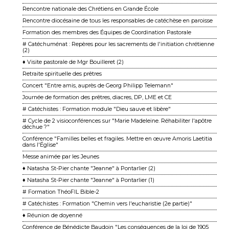
Rencontre nationale des Chrétiens en Grande École
Rencontre diocésaine de tous les responsables de catéchèse en paroisse
Formation des membres des Équipes de Coordination Pastorale
# Catéchuménat : Repères pour les sacrements de l'initiation chrétienne
(2)
♦ Visite pastorale de Mgr Bouilleret (2)
Retraite spirituelle des prêtres
Concert "Entre amis, auprès de Georg Philipp Telemann"
Journée de formation des prêtres, diacres, DP, LME et CE
# Catéchistes : Formation module "Dieu sauve et libère"
# Cycle de 2 visioconférences sur "Marie Madeleine. Réhabiliter l'apôtre
déchue ?"
Conférence "Familles belles et fragiles. Mettre en œuvre Amoris Laetitia
dans l'Église"
Messe animée par les Jeunes
♦ Natasha St-Pier chante "Jeanne" à Pontarlier (2)
♦ Natasha St-Pier chante "Jeanne" à Pontarlier (1)
# Formation ThéoFIL Bible-2
# Catéchistes : Formation "Chemin vers l'eucharistie (2e partie)"
♦ Réunion de doyenné
Conférence de Bénédicte Baudoin "Les conséquences de la loi de 1905