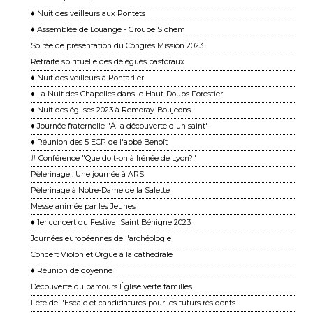
♦ Nuit des veilleurs aux Pontets
♦ Assemblée de Louange - Groupe Sichem
Soirée de présentation du Congrès Mission 2023
Retraite spirituelle des délégués pastoraux
♦ Nuit des veilleurs à Pontarlier
♦ La Nuit des Chapelles dans le Haut-Doubs Forestier
♦ Nuit des églises 2023 à Remoray-Boujeons
♦ Journée fraternelle "À la découverte d'un saint"
♦ Réunion des 5 ECP de l'abbé Benoît
# Conférence "Que doit-on à Irénée de Lyon?"
Pèlerinage : Une journée à ARS
Pèlerinage à Notre-Dame de la Salette
Messe animée par les Jeunes
♦ 1er concert du Festival Saint Bénigne 2023
Journées européennes de l'archéologie
Concert Violon et Orgue à la cathédrale
♦ Réunion de doyenné
Découverte du parcours Église verte familles
Fête de l'Escale et candidatures pour les futurs résidents