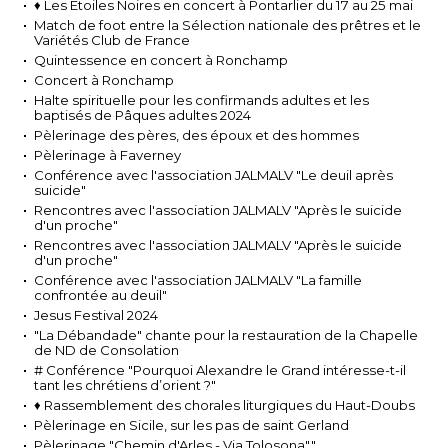
♦ Les Étoiles Noires en concert à Pontarlier du 17 au 25 mai
Match de foot entre la Sélection nationale des prêtres et le
Variétés Club de France
Quintessence en concert à Ronchamp
Concert à Ronchamp
Halte spirituelle pour les confirmands adultes et les
baptisés de Pâques adultes 2024
Pèlerinage des pères, des époux et des hommes
Pèlerinage à Faverney
Conférence avec l'association JALMALV "Le deuil après
suicide"
Rencontres avec l'association JALMALV "Après le suicide
d'un proche"
Rencontres avec l'association JALMALV "Après le suicide
d'un proche"
Conférence avec l'association JALMALV "La famille
confrontée au deuil"
Jesus Festival 2024
"La Débandade" chante pour la restauration de la Chapelle
de ND de Consolation
# Conférence "Pourquoi Alexandre le Grand intéresse-t-il
tant les chrétiens d’orient ?"
♦ Rassemblement des chorales liturgiques du Haut-Doubs
Pèlerinage en Sicile, sur les pas de saint Gerland
Pèlerinage "Chemin d'Arles - Via Tolosona""