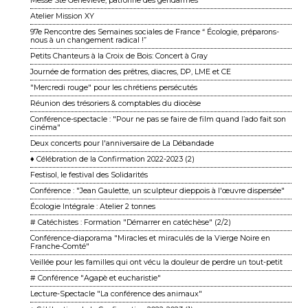
Messe Ste Geneviève, patronne des gendarmes
Atelier Mission XY
97e Rencontre des Semaines sociales de France “ Écologie, préparons-
nous à un changement ra dical !”
Petits Chanteurs à la Croix de Bois: Concert à Gray
Journée de formation des prêtres, diacres, DP, LME et CE
"Mercredi rouge" pour les chrétiens persécutés
Réunion des trésoriers & comptables du diocèse
Conférence-spectacle : "Pour ne pas se faire de film quand l’ado fait son
cinéma"
Deux concerts pour l'anniversaire de La Débandade
♦ Célébration de la Confirmation 2022-2023 (2)
Festisol, le festival des Solidarités
Conférence : "Jean Gaulette, un sculpteur dieppois à l'œuvre dispersée"
Écologie Intégrale : Atelier 2 tonnes
# Catéchistes : Formation "Démarrer en catéchèse" (2/2)
Conférence-diaporama "Miracles et miraculés de la Vierge Noire en
Franche-Comté"
Veillée pour les familles qui ont vécu la douleur de perdre un tout-petit
# Conférence "Agapè et eucharistie"
Lecture-Spectacle "La conférence des animaux"