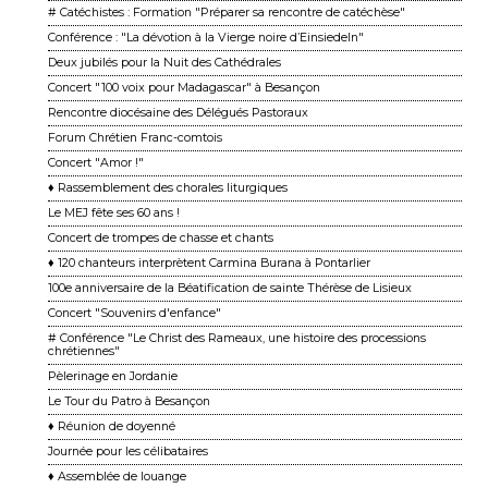
# Catéchistes : Formation "Préparer sa rencontre de catéchèse"
Conférence : "La dévotion à la Vierge noire d’Einsiedeln"
Deux jubilés pour la Nuit des Cathédrales
Concert "100 voix pour Madagascar" à Besançon
Rencontre diocésaine des Délégués Pastoraux
Forum Chrétien Franc-comtois
Concert "Amor !"
♦ Rassemblement des chorales liturgiques
Le MEJ fête ses 60 ans !
Concert de trompes de chasse et chants
♦ 120 chanteurs interprètent Carmina Burana à Pontarlier
100e anniversaire de la Béatification de sainte Thérèse de Lisieux
Concert "Souvenirs d'enfance"
# Conférence "Le Christ des Rameaux, une histoire des processions
chrétiennes"
Pèlerinage en Jordanie
Le Tour du Patro à Besançon
♦ Réunion de doyenné
Journée pour les célibataires
♦ Assemblée de louange