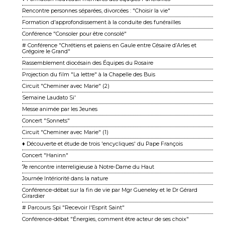
Rencontre personnes séparées, divorcées : "Choisir la vie"
Formation d'approfondissement à la conduite des funérailles
Conférence "Consoler pour être consolé"
# Conférence "Chrétiens et païens en Gaule entre Césaire d’Arles et
Grégoire le Grand"
Rassemblement diocésain des Équipes du Rosaire
Projection du film "La lettre" à la Chapelle des Buis
Circuit "Cheminer avec Marie" (2)
Semaine Laudato Si'
Messe animée par les Jeunes
Concert "Sonnets"
Circuit "Cheminer avec Marie" (1)
♦ Découverte et étude de trois 'encycliques' du Pape François
Concert "Haninn"
7e rencontre interreligieuse à Notre-Dame du Haut
Journée Intériorité dans la nature
Conférence-débat sur la fin de vie par Mgr Gueneley et le Dr Gérard
Girardier
# Parcours Spi "Recevoir l'Esprit Saint"
Conférence-débat "Énergies, comment être acteur de ses choix"