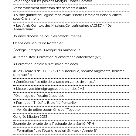
Pèlerinage sur les pas des Martyrs Francs-Comtois
Rassemblement diocésain des servants d'autel
♦ Visite guidée de l'église médiévale "Notre-Dame des Bois" à Villers-
sous-Chalamont
♦ Les Amis Comtois des Missions Centrafricaines (ACMC) - 40e
Anniversaire
Journée diocésaine pour les catéchumènes
80 ans des Scouts de Pontarlier
Écologie Intégrale : Fresque du numérique
# Catéchistes : Formation "Démarrer en catéchèse" (1/2)
♦ Formation initiale Visiteurs de malades
# Les « Mardis de l’OFC » : « Le numérique, homme augmenté, homme
diminué ? »
♦ Conférence "Le rôle de la radio en zones de crises"
♦ Messe avec témoignages de retour des JMJ
Pèlerinage du Rosaire à Lourdes
♦ Formation ThéoFIL Bible-1 à Pontarlier
# Veillée de prière œcuménique "Together"
Congrès Mission 2023
Journée de rentrée de la Pastorale de la Santé-PPH
# Formation "Lire l’évangile selon St Marc - Année B"