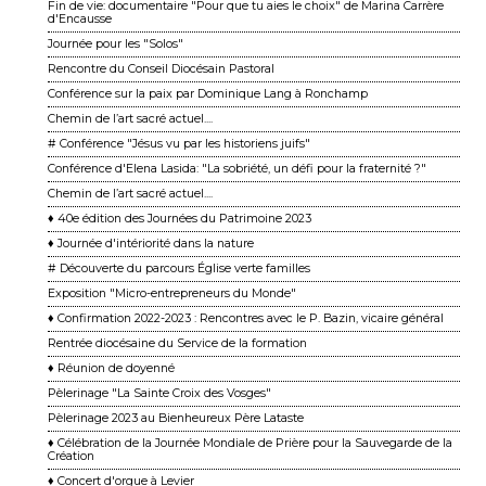
Fin de vie: documentaire "Pour que tu aies le choix" de Marina Carrère
d'Encausse
Journée pour les "Solos"
Rencontre du Conseil Diocésain Pastoral
Conférence sur la paix par Dominique Lang à Ronchamp
Chemin de l’art sacré actuel....
# Conférence "Jésus vu par les historiens juifs"
Conférence d'Elena Lasida: "La sobriété, un défi pour la fraternité ?"
Chemin de l’art sacré actuel....
♦ 40e édition des Journées du Patrimoine 2023
♦ Journée d'intériorité dans la nature
# Découverte du parcours Église verte familles
Exposition "Micro-entrepreneurs du Monde"
♦ Confirmation 2022-2023 : Rencontres avec le P. Bazin, vicaire général
Rentrée diocésaine du Service de la formation
♦ Réunion de doyenné
Pèlerinage "La Sainte Croix des Vosges"
Pèlerinage 2023 au Bienheureux Père Lataste
♦ Célébration de la Journée Mondiale de Prière pour la Sauvegarde de la
Création
♦ Concert d'orgue à Levier