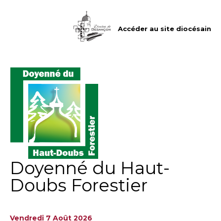
Aller
Outils
au
personnels
contenu.
|
Accéder au site diocésain
Aller
à
la
navigation
Doyenné du Haut-
Doubs Forestier
Vendredi 7 Août 2026