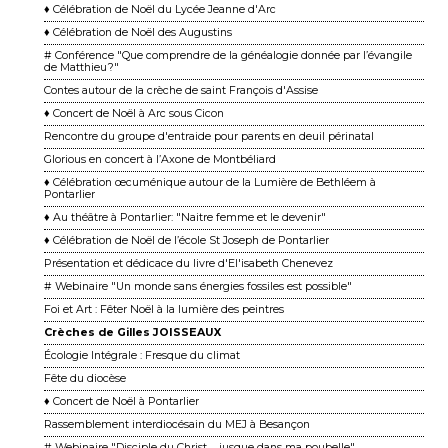
♦ Célébration de Noël du Lycée Jeanne d'Arc
♦ Célébration de Noël des Augustins
# Conférence "Que comprendre de la généalogie donnée par l’évangile
de Matthieu ?"
Contes autour de la crèche de saint François d'Assise
♦ Concert de Noël à Arc sous Cicon
Rencontre du groupe d'entraide pour parents en deuil périnatal
Glorious en concert à l’Axone de Montbéliard
♦ Célébration œcuménique autour de la Lumière de Bethléem à
Pontarlier
♦ Au théâtre à Pontarlier: "Naitre femme et le devenir"
♦ Célébration de Noël de l’école St Joseph de Pontarlier
Présentation et dédicace du livre d'El'isabeth Chenevez
# Webinaire "Un monde sans énergies fossiles est possible"
Foi et Art : Fêter Noël à la lumière des peintres
Crèches de Gilles JOISSEAUX
Écologie Intégrale : Fresque du climat
Fête du diocèse
♦ Concert de Noël à Pontarlier
Rassemblement interdiocésain du MEJ à Besançon
# Webinaire "Disciple du Christ ... jusque dans ma poubelle"