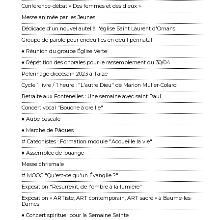
Conférence-débat « Des femmes et des dieux »
Messe animée par les Jeunes
Dédicace d'un nouvel autel à l'église Saint Laurent d'Ornans
Groupe de parole pour endeuillés en deuil périnatal
♦ Réunion du groupe Église Verte
♦ Répétition des chorales pour le rassemblement du 30/04
Pèlerinage diocésain 2023 à Taizé
Cycle 1 livre / 1 heure : "L'autre Dieu" de Marion Muller-Colard
Retraite aux Fontenelles : Une semaine avec saint Paul
Concert vocal "Bouche à oreille"
♦ Aube pascale
♦ Marche de Pâques
# Catéchistes : Formation module "Accueille la vie"
♦ Assemblée de louange
Messe chrismale
# MOOC "Qu'est-ce qu'un Évangile ?"
Exposition "Resurrexit, de l'ombre à la lumière"
Exposition « ARTiste, ART contemporain, ART sacré » à Baume-les-
Dames
♦ Concert spirituel pour la Semaine Sainte