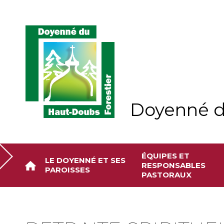
Aller
Outils
au
personnels
contenu.
|
Aller
à
la
navigation
Doyenné d
ÉQUIPES ET
LE DOYENNÉ ET SES
RESPONSABLES
PAROISSES
PASTORAUX