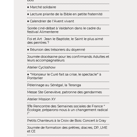
bois
♦ Marché solidaire
♦ Lecture priante de la Bible en petite fraternité
♦ Calendrier de l'Avent vivant
Soirée ciné-débat à Valdahon dans le cadre du
festival Alimenterre
Foi et Art : Jean le Baptiste, le Saint le plus aimé
des peintres ?
♦ Réunion des trésoriers du doyenné
Journée diocésaine pour les confirmands Adultes et
leurs accompagnateurs
Atelier Cycloshow
♦ "Monsieur le Curé fait sa crise, le spectacle" à
Pontarlier
Pèlerinage au Sénégal, la Teranga
Messe Ste Geneviève, patronne des gendarmes
Atelier Mission XY
97e Rencontre des Semaines sociales de France “
Écologie, préparons-nous à un changement ra dical
!”
Petits Chanteurs à la Croix de Bois: Concert à Gray
Journée de formation des prêtres, diacres, DP, LME
et CE