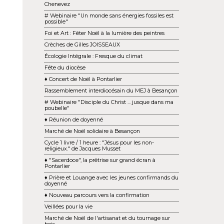
Chenevez
# Webinaire "Un monde sans énergies fossiles est
possible"
Foi et Art : Fêter Noël à la lumière des peintres
Crèches de Gilles JOISSEAUX
Écologie Intégrale : Fresque du climat
Fête du diocèse
♦ Concert de Noël à Pontarlier
Rassemblement interdiocésain du MEJ à Besançon
# Webinaire "Disciple du Christ ... jusque dans ma
poubelle"
♦ Réunion de doyenné
Marché de Noël solidaire à Besançon
Cycle 1 livre / 1 heure : "Jésus pour les non-
religieux." de Jacques Musset
♦ "Sacerdoce", la prêtrise sur grand écran à
Pontarlier
♦ Prière et Louange avec les jeunes confirmands du
doyenné
♦ Nouveau parcours vers la confirmation
Veillées pour la vie
Marché de Noël de l'artisanat et du tournage sur