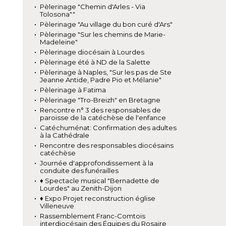
Pèlerinage "Chemin d'Arles - Via
Tolosona""
Pèlerinage "Au village du bon curé d'Ars"
Pèlerinage "Sur les chemins de Marie-
Madeleine"
Pèlerinage diocésain à Lourdes
Pèlerinage été à ND de la Salette
Pèlerinage à Naples, "Sur les pas de Ste
Jeanne Antide, Padre Pio et Mélanie"
Pèlerinage à Fatima
Pèlerinage "Tro-Breizh" en Bretagne
Rencontre n° 3 des responsables de
paroisse de la catéchèse de l'enfance
Catéchuménat: Confirmation des adultes
à la Cathédrale
Rencontre des responsables diocésains
catéchèse
Journée d'approfondissement à la
conduite des funérailles
♦ Spectacle musical "Bernadette de
Lourdes" au Zenith-Dijon
♦ Expo Projet reconstruction église
Villeneuve
Rassemblement Franc-Comtois
interdiocésain des Équipes du Rosaire