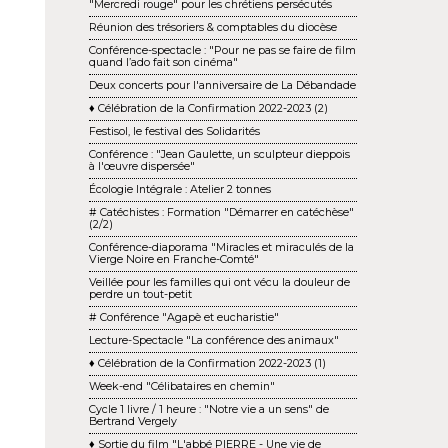
"Mercredi rouge" pour les chrétiens persécutés
Réunion des trésoriers & comptables du diocèse
Conférence-spectacle : "Pour ne pas se faire de film
quand l’ado fait son cinéma"
Deux concerts pour l'anniversaire de La Débandade
♦ Célébration de la Confirmation 2022-2023 (2)
Festisol, le festival des Solidarités
Conférence : "Jean Gaulette, un sculpteur dieppois
à l'œuvre dispersée"
Écologie Intégrale : Atelier 2 tonnes
# Catéchistes : Formation "Démarrer en catéchèse"
(2/2)
Conférence-diaporama "Miracles et miraculés de la
Vierge Noire en Franche-Comté"
Veillée pour les familles qui ont vécu la douleur de
perdre un tout-petit
# Conférence "Agapè et eucharistie"
Lecture-Spectacle "La conférence des animaux"
♦ Célébration de la Confirmation 2022-2023 (1)
Week-end "Célibataires en chemin"
Cycle 1 livre / 1 heure : "Notre vie a un sens" de
Bertrand Vergely
♦ Sortie du film "L'abbé PIERRE - Une vie de