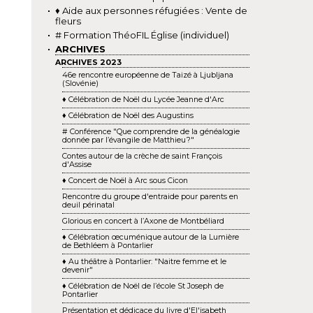
♦ Aide aux personnes réfugiées : Vente de
fleurs
# Formation ThéoFIL Église (individuel)
ARCHIVES
ARCHIVES 2023
46e rencontre européenne de Taizé à Ljubljana
(Slovénie)
♦ Célébration de Noël du Lycée Jeanne d'Arc
♦ Célébration de Noël des Augustins
# Conférence "Que comprendre de la généalogie
donnée par l’évangile de Matthieu ?"
Contes autour de la crèche de saint François
d'Assise
♦ Concert de Noël à Arc sous Cicon
Rencontre du groupe d'entraide pour parents en
deuil périnatal
Glorious en concert à l’Axone de Montbéliard
♦ Célébration œcuménique autour de la Lumière
de Bethléem à Pontarlier
♦ Au théâtre à Pontarlier: "Naitre femme et le
devenir"
♦ Célébration de Noël de l’école St Joseph de
Pontarlier
Présentation et dédicace du livre d'El'isabeth