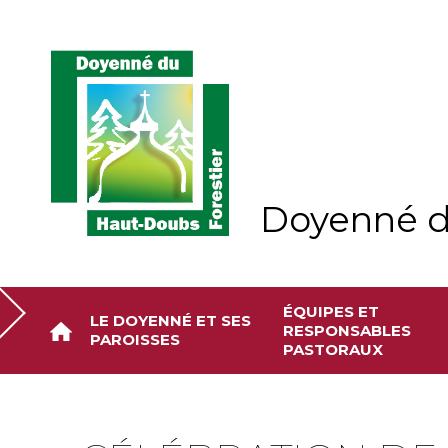
Aller
Outils
au
personnels
contenu.
|
Aller
à
la
navigation
Doyenné d
ÉQUIPES ET
LE DOYENNÉ ET SES
RESPONSABLES
PAROISSES
PASTORAUX