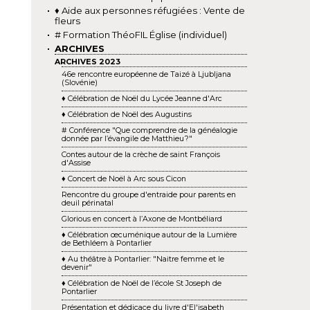
♦ Aide aux personnes réfugiées : Vente de
fleurs
# Formation ThéoFIL Église (individuel)
ARCHIVES
ARCHIVES 2023
46e rencontre européenne de Taizé à Ljubljana
(Slovénie)
♦ Célébration de Noël du Lycée Jeanne d'Arc
♦ Célébration de Noël des Augustins
# Conférence "Que comprendre de la généalogie
donnée par l’évangile de Matthieu ?"
Contes autour de la crèche de saint François
d'Assise
♦ Concert de Noël à Arc sous Cicon
Rencontre du groupe d'entraide pour parents en
deuil périnatal
Glorious en concert à l’Axone de Montbéliard
♦ Célébration œcuménique autour de la Lumière
de Bethléem à Pontarlier
♦ Au théâtre à Pontarlier: "Naitre femme et le
devenir"
♦ Célébration de Noël de l’école St Joseph de
Pontarlier
Présentation et dédicace du livre d'El'isabeth