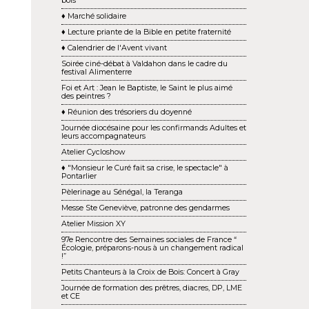
bois
♦ Marché solidaire
♦ Lecture priante de la Bible en petite fraternité
♦ Calendrier de l'Avent vivant
Soirée ciné-débat à Valdahon dans le cadre du
festival Alimenterre
Foi et Art : Jean le Baptiste, le Saint le plus aimé
des peintres ?
♦ Réunion des trésoriers du doyenné
Journée diocésaine pour les confirmands Adultes et
leurs accompagnateurs
Atelier Cycloshow
♦ "Monsieur le Curé fait sa crise, le spectacle" à
Pontarlier
Pèlerinage au Sénégal, la Teranga
Messe Ste Geneviève, patronne des gendarmes
Atelier Mission XY
97e Rencontre des Semaines sociales de France “
Écologie, préparons-nous à un changement ra dical
!”
Petits Chanteurs à la Croix de Bois: Concert à Gray
Journée de formation des prêtres, diacres, DP, LME
et CE