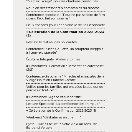
"Mercredi rouge" pour les chrétiens persécutés
Réunion des trésoriers & comptables du diocèse
Conférence-spectacle : "Pour ne pas se faire de film
quand l’ado fait son cinéma"
Deux concerts pour l'anniversaire de La Débandade
♦ Célébration de la Confirmation 2022-2023
(2)
Festisol, le festival des Solidarités
Conférence : "Jean Gaulette, un sculpteur dieppois
à l'œuvre dispersée"
Écologie Intégrale : Atelier 2 tonnes
# Catéchistes : Formation "Démarrer en catéchèse"
(2/2)
Conférence-diaporama "Miracles et miraculés de la
Vierge Noire en Franche-Comté"
Veillée pour les familles qui ont vécu la douleur de
perdre un tout-petit
# Conférence "Agapè et eucharistie"
Lecture-Spectacle "La conférence des animaux"
♦ Célébration de la Confirmation 2022-2023 (1)
Week-end "Célibataires en chemin"
Cycle 1 livre / 1 heure : "Notre vie a un sens" de
Bertrand Vergely