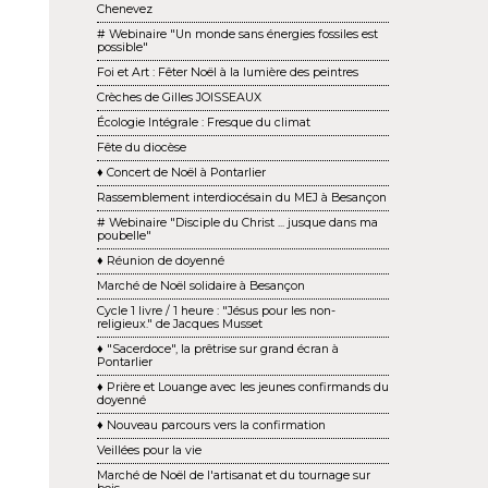
Chenevez
# Webinaire "Un monde sans énergies fossiles est
possible"
Foi et Art : Fêter Noël à la lumière des peintres
Crèches de Gilles JOISSEAUX
Écologie Intégrale : Fresque du climat
Fête du diocèse
♦ Concert de Noël à Pontarlier
Rassemblement interdiocésain du MEJ à Besançon
# Webinaire "Disciple du Christ ... jusque dans ma
poubelle"
♦ Réunion de doyenné
Marché de Noël solidaire à Besançon
Cycle 1 livre / 1 heure : "Jésus pour les non-
religieux." de Jacques Musset
♦ "Sacerdoce", la prêtrise sur grand écran à
Pontarlier
♦ Prière et Louange avec les jeunes confirmands du
doyenné
♦ Nouveau parcours vers la confirmation
Veillées pour la vie
Marché de Noël de l'artisanat et du tournage sur