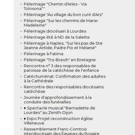
Pèlerinage "Chemin d'Arles - Via
Tolosona""
Pèlerinage "Au village du bon curé d'Ars"
Pèlerinage "Sur les chemins de Marie-
Madeleine"
Pèlerinage diocésain à Lourdes
Pèlerinage été à ND de la Salette
Pèlerinage à Naples, "Sur les pas de Ste
Jeanne Antide, Padre Pio et Mélanie"
Pèlerinage à Fatima
Pèlerinage "Tro-Breizh" en Bretagne
Rencontre n° 3 des responsables de
paroisse de la catéchèse de l'enfance
Catéchuménat: Confirmation des adultes
à la Cathédrale
Rencontre des responsables diocésains
catéchèse
Journée d'approfondissement à la
conduite des funérailles
♦ Spectacle musical "Bernadette de
Lourdes" au Zenith-Dijon
♦ Expo Projet reconstruction église
Villeneuve
Rassemblement Franc-Comtois
interdiocésain des Équipes du Rosaire