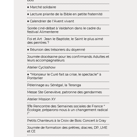
bois
♦ Marché solidaire
♦ Lecture priante de la Bible en petite fraternité
♦ Calendrier de l'Avent vivant
Soirée ciné-débat à Valdahon dans le cadre du
festival Alimenterre
Foi et Art : Jean le Baptiste, le Saint le plus aimé
des peintres ?
♦ Réunion des trésoriers du doyenné
Journée diocésaine pour les confirmands Adultes et
leurs accompagnateurs
Atelier Cycloshow
♦ "Monsieur le Curé fait sa crise, le spectacle" à
Pontarlier
Pèlerinage au Sénégal, la Teranga
Messe Ste Geneviève, patronne des gendarmes
Atelier Mission XY
97e Rencontre des Semaines sociales de France “
Écologie, préparons-nous à un changement ra dical
!”
Petits Chanteurs à la Croix de Bois: Concert à Gray
Journée de formation des prêtres, diacres, DP, LME
et CE