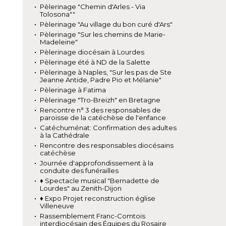
Pèlerinage "Chemin d'Arles - Via
Tolosona""
Pèlerinage "Au village du bon curé d'Ars"
Pèlerinage "Sur les chemins de Marie-
Madeleine"
Pèlerinage diocésain à Lourdes
Pèlerinage été à ND de la Salette
Pèlerinage à Naples, "Sur les pas de Ste
Jeanne Antide, Padre Pio et Mélanie"
Pèlerinage à Fatima
Pèlerinage "Tro-Breizh" en Bretagne
Rencontre n° 3 des responsables de
paroisse de la catéchèse de l'enfance
Catéchuménat: Confirmation des adultes
à la Cathédrale
Rencontre des responsables diocésains
catéchèse
Journée d'approfondissement à la
conduite des funérailles
♦ Spectacle musical "Bernadette de
Lourdes" au Zenith-Dijon
♦ Expo Projet reconstruction église
Villeneuve
Rassemblement Franc-Comtois
interdiocésain des Équipes du Rosaire