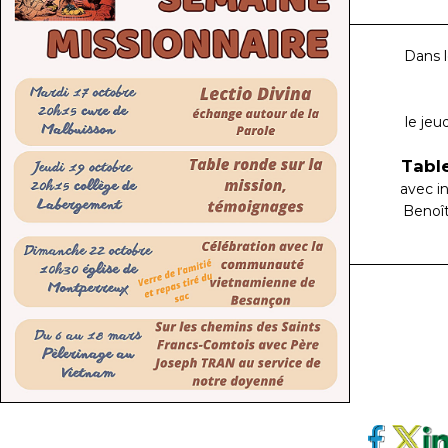
Dans l
le jeu
Table
avec i
Benoî