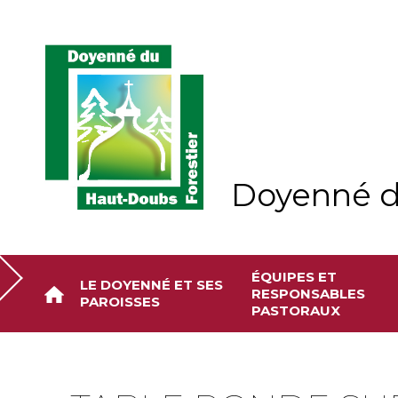
Aller
Outils
au
personnels
contenu.
|
Aller
à
la
navigation
Doyenné d
ÉQUIPES ET
LE DOYENNÉ ET SES
RESPONSABLES
PAROISSES
PASTORAUX