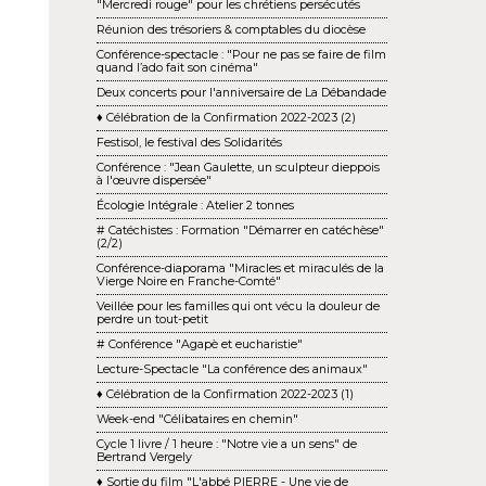
"Mercredi rouge" pour les chrétiens persécutés
Réunion des trésoriers & comptables du diocèse
Conférence-spectacle : "Pour ne pas se faire de film
quand l’ado fait son cinéma"
Deux concerts pour l'anniversaire de La Débandade
♦ Célébration de la Confirmation 2022-2023 (2)
Festisol, le festival des Solidarités
Conférence : "Jean Gaulette, un sculpteur dieppois
à l'œuvre dispersée"
Écologie Intégrale : Atelier 2 tonnes
# Catéchistes : Formation "Démarrer en catéchèse"
(2/2)
Conférence-diaporama "Miracles et miraculés de la
Vierge Noire en Franche-Comté"
Veillée pour les familles qui ont vécu la douleur de
perdre un tout-petit
# Conférence "Agapè et eucharistie"
Lecture-Spectacle "La conférence des animaux"
♦ Célébration de la Confirmation 2022-2023 (1)
Week-end "Célibataires en chemin"
Cycle 1 livre / 1 heure : "Notre vie a un sens" de
Bertrand Vergely
♦ Sortie du film "L'abbé PIERRE - Une vie de