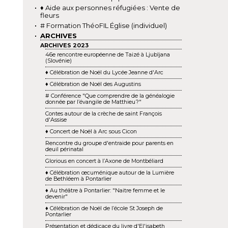
♦ Aide aux personnes réfugiées : Vente de
fleurs
# Formation ThéoFIL Église (individuel)
ARCHIVES
ARCHIVES 2023
46e rencontre européenne de Taizé à Ljubljana
(Slovénie)
♦ Célébration de Noël du Lycée Jeanne d'Arc
♦ Célébration de Noël des Augustins
# Conférence "Que comprendre de la généalogie
donnée par l’évangile de Matthieu ?"
Contes autour de la crèche de saint François
d'Assise
♦ Concert de Noël à Arc sous Cicon
Rencontre du groupe d'entraide pour parents en
deuil périnatal
Glorious en concert à l’Axone de Montbéliard
♦ Célébration œcuménique autour de la Lumière
de Bethléem à Pontarlier
♦ Au théâtre à Pontarlier: "Naitre femme et le
devenir"
♦ Célébration de Noël de l’école St Joseph de
Pontarlier
Présentation et dédicace du livre d'El'isabeth