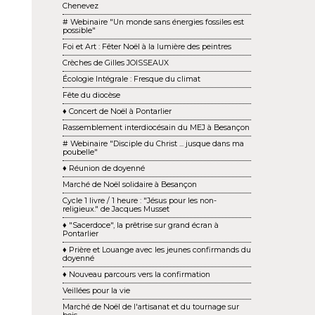
Chenevez
# Webinaire "Un monde sans énergies fossiles est
possible"
Foi et Art : Fêter Noël à la lumière des peintres
Crèches de Gilles JOISSEAUX
Écologie Intégrale : Fresque du climat
Fête du diocèse
♦ Concert de Noël à Pontarlier
Rassemblement interdiocésain du MEJ à Besançon
# Webinaire "Disciple du Christ ... jusque dans ma
poubelle"
♦ Réunion de doyenné
Marché de Noël solidaire à Besançon
Cycle 1 livre / 1 heure : "Jésus pour les non-
religieux." de Jacques Musset
♦ "Sacerdoce", la prêtrise sur grand écran à
Pontarlier
♦ Prière et Louange avec les jeunes confirmands du
doyenné
♦ Nouveau parcours vers la confirmation
Veillées pour la vie
Marché de Noël de l'artisanat et du tournage sur