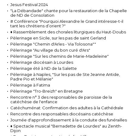
Jesus Festival 2024
"La Débandade" chante pour la restauration de la Chapelle
de ND de Consolation
# Conférence "Pourquoi Alexandre le Grand intéresse-t-il
tant les chrétiens d’orient ?"
♦ Rassemblement des chorales liturgiques du Haut-Doubs
Pèlerinage en Sicile, sur les pas de saint Gerland
Pèlerinage "Chemin d'Arles - Via Tolosona""
Pèlerinage "Au village du bon curé d'Ars"
Pèlerinage "Sur les chemins de Marie-Madeleine"
Pèlerinage diocésain à Lourdes
Pèlerinage été à ND de la Salette
Pèlerinage à Naples, "Sur les pas de Ste Jeanne Antide,
Padre Pio et Mélanie"
Pèlerinage à Fatima
Pèlerinage "Tro-Breizh" en Bretagne
Rencontre n° 3 des responsables de paroisse de la
catéchèse de l'enfance
Catéchuménat: Confirmation des adultes à la Cathédrale
Rencontre des responsables diocésains catéchèse
Journée d'approfondissement à la conduite des funérailles
♦ Spectacle musical "Bernadette de Lourdes" au Zenith-
Dijon