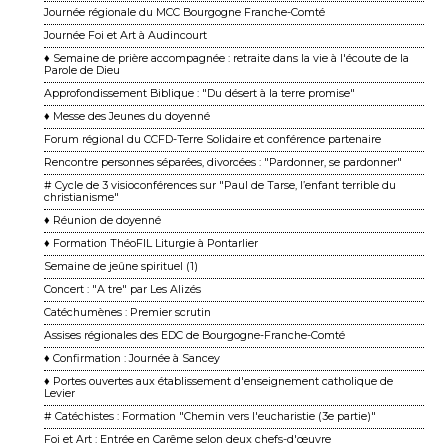
Journée régionale du MCC Bourgogne Franche-Comté
Journée Foi et Art à Audincourt
♦ Semaine de prière accompagnée : retraite dans la vie à l'écoute de la
Parole de Dieu
Approfondissement Biblique : "Du désert à la terre promise"
♦ Messe des Jeunes du doyenné
Forum régional du CCFD-Terre Solidaire et conférence partenaire
Rencontre personnes séparées, divorcées : "Pardonner, se pardonner"
# Cycle de 3 visioconférences sur "Paul de Tarse, l’enfant terrible du
christianisme"
♦ Réunion de doyenné
♦ Formation ThéoFIL Liturgie à Pontarlier
Semaine de jeûne spirituel (1)
Concert : "A tre" par Les Alizés
Catéchumènes : Premier scrutin
Assises régionales des EDC de Bourgogne-Franche-Comté
♦ Confirmation : Journée à Sancey
♦ Portes ouvertes aux établissement d'enseignement catholique de
Levier
# Catéchistes : Formation "Chemin vers l'eucharistie (3e partie)"
Foi et Art : Entrée en Carême selon deux chefs-d'œuvre