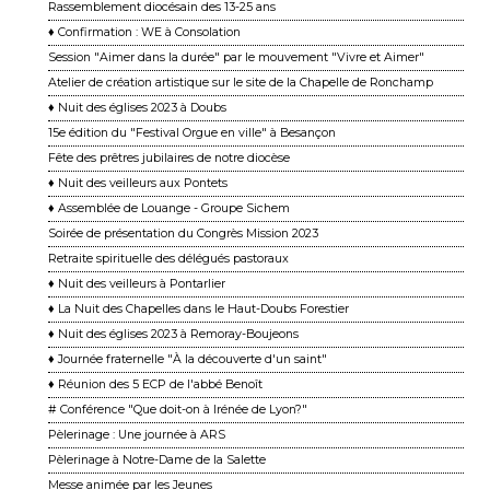
Rassemblement diocésain des 13-25 ans
♦ Confirmation : WE à Consolation
Session "Aimer dans la durée" par le mouvement "Vivre et Aimer"
Atelier de création artistique sur le site de la Chapelle de Ronchamp
♦ Nuit des églises 2023 à Doubs
15e édition du "Festival Orgue en ville" à Besançon
Fête des prêtres jubilaires de notre diocèse
♦ Nuit des veilleurs aux Pontets
♦ Assemblée de Louange - Groupe Sichem
Soirée de présentation du Congrès Mission 2023
Retraite spirituelle des délégués pastoraux
♦ Nuit des veilleurs à Pontarlier
♦ La Nuit des Chapelles dans le Haut-Doubs Forestier
♦ Nuit des églises 2023 à Remoray-Boujeons
♦ Journée fraternelle "À la découverte d'un saint"
♦ Réunion des 5 ECP de l'abbé Benoît
# Conférence "Que doit-on à Irénée de Lyon?"
Pèlerinage : Une journée à ARS
Pèlerinage à Notre-Dame de la Salette
Messe animée par les Jeunes