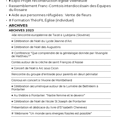
♦ Expo Projet reconstruction église Villeneuve
Rassemblement Franc-Comtois interdiocésain des Équipes
du Rosaire
♦ Aide aux personnes réfugiées : Vente de fleurs
# Formation ThéoFIL Église (individuel)
ARCHIVES
ARCHIVES 2023
46e rencontre européenne de Taizé à Ljubljana (Slovénie)
♦ Célébration de Noël du Lycée Jeanne d'Arc
♦ Célébration de Noël des Augustins
# Conférence "Que comprendre de la généalogie donnée par l’évangile
de Matthieu ?"
Contes autour de la crèche de saint François d'Assise
♦ Concert de Noël à Arc sous Cicon
Rencontre du groupe d'entraide pour parents en deuil périnatal
Glorious en concert à l’Axone de Montbéliard
♦ Célébration œcuménique autour de la Lumière de Bethléem à
Pontarlier
♦ Au théâtre à Pontarlier: "Naitre femme et le devenir"
♦ Célébration de Noël de l’école St Joseph de Pontarlier
Présentation et dédicace du livre d'El'isabeth Chenevez
# Webinaire "Un monde sans énergies fossiles est possible"