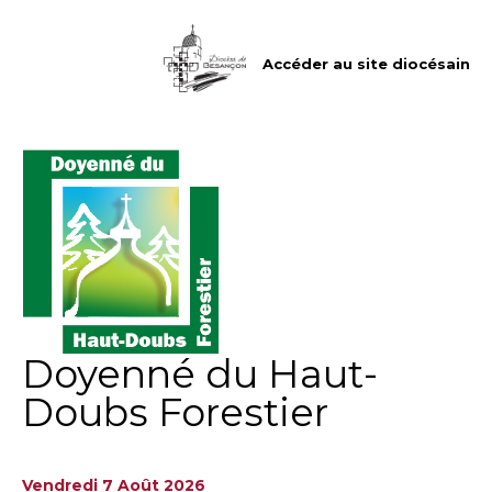
Aller
Outils
au
personnels
contenu.
|
Accéder au site diocésain
Aller
à
la
navigation
Doyenné du Haut-
Doubs Forestier
Vendredi 7 Août 2026