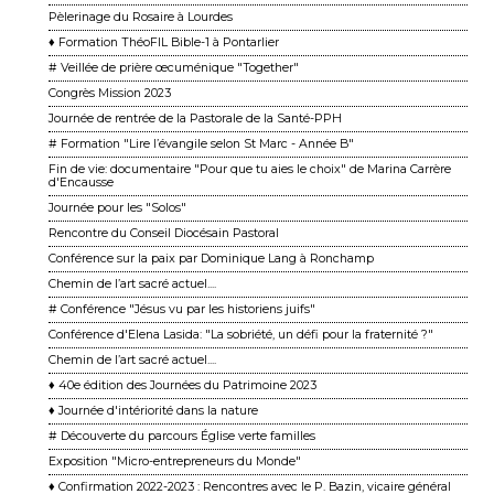
Pèlerinage du Rosaire à Lourdes
♦ Formation ThéoFIL Bible-1 à Pontarlier
# Veillée de prière œcuménique "Together"
Congrès Mission 2023
Journée de rentrée de la Pastorale de la Santé-PPH
# Formation "Lire l’évangile selon St Marc - Année B"
Fin de vie: documentaire "Pour que tu aies le choix" de Marina Carrère
d'Encausse
Journée pour les "Solos"
Rencontre du Conseil Diocésain Pastoral
Conférence sur la paix par Dominique Lang à Ronchamp
Chemin de l’art sacré actuel....
# Conférence "Jésus vu par les historiens juifs"
Conférence d'Elena Lasida: "La sobriété, un défi pour la fraternité ?"
Chemin de l’art sacré actuel....
♦ 40e édition des Journées du Patrimoine 2023
♦ Journée d'intériorité dans la nature
# Découverte du parcours Église verte familles
Exposition "Micro-entrepreneurs du Monde"
♦ Confirmation 2022-2023 : Rencontres avec le P. Bazin, vicaire général