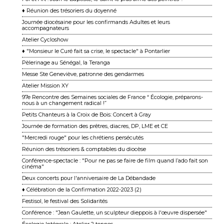
♦ Réunion des trésoriers du doyenné
Journée diocésaine pour les confirmands Adultes et leurs
accompagnateurs
Atelier Cycloshow
♦ "Monsieur le Curé fait sa crise, le spectacle" à Pontarlier
Pèlerinage au Sénégal, la Teranga
Messe Ste Geneviève, patronne des gendarmes
Atelier Mission XY
97e Rencontre des Semaines sociales de France “ Écologie, préparons-
nous à un changement ra dical !”
Petits Chanteurs à la Croix de Bois: Concert à Gray
Journée de formation des prêtres, diacres, DP, LME et CE
"Mercredi rouge" pour les chrétiens persécutés
Réunion des trésoriers & comptables du diocèse
Conférence-spectacle : "Pour ne pas se faire de film quand l’ado fait son
cinéma"
Deux concerts pour l'anniversaire de La Débandade
♦ Célébration de la Confirmation 2022-2023 (2)
Festisol, le festival des Solidarités
Conférence : "Jean Gaulette, un sculpteur dieppois à l'œuvre dispersée"