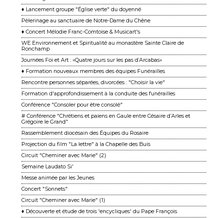
♦ Lancement groupe "Église verte" du doyenné
Pèlerinage au sanctuaire de Notre-Dame du Chêne
♦ Concert Mélodie Franc-Comtoise & Musicart's
WE Environnement et Spiritualité au monastère Sainte Claire de
Ronchamp
Journées Foi et Art : «Quatre jours sur les pas d’Arcabas»
♦ Formation nouveaux membres des équipes Funérailles
Rencontre personnes séparées, divorcées : "Choisir la vie"
Formation d'approfondissement à la conduite des funérailles
Conférence "Consoler pour être consolé"
# Conférence "Chrétiens et païens en Gaule entre Césaire d’Arles et
Grégoire le Grand"
Rassemblement diocésain des Équipes du Rosaire
Projection du film "La lettre" à la Chapelle des Buis
Circuit "Cheminer avec Marie" (2)
Semaine Laudato Si'
Messe animée par les Jeunes
Concert "Sonnets"
Circuit "Cheminer avec Marie" (1)
♦ Découverte et étude de trois 'encycliques' du Pape François