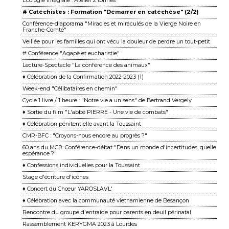
Écologie Intégrale : Atelier 2 tonnes
# Catéchistes : Formation "Démarrer en catéchèse" (2/2)
Conférence-diaporama "Miracles et miraculés de la Vierge Noire en
Franche-Comté"
Veillée pour les familles qui ont vécu la douleur de perdre un tout-petit
# Conférence "Agapè et eucharistie"
Lecture-Spectacle "La conférence des animaux"
♦ Célébration de la Confirmation 2022-2023 (1)
Week-end "Célibataires en chemin"
Cycle 1 livre / 1 heure : "Notre vie a un sens" de Bertrand Vergely
♦ Sortie du film "L'abbé PIERRE - Une vie de combats"
♦ Célébration pénitentielle avant la Toussaint
CMR-BFC : "Croyons-nous encore au progrès ?"
60 ans du MCR: Conférence-débat "Dans un monde d'incertitudes, quelle
espérance ?"
♦ Confessions individuelles pour la Toussaint
Stage d'écriture d'icônes
♦ Concert du Chœur YAROSLAVL'
♦ Célébration avec la communauté vietnamienne de Besançon
Rencontre du groupe d'entraide pour parents en deuil périnatal
Rassemblement KERYGMA 2023 à Lourdes