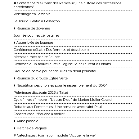
# Conférence "Le Christ des Rameaux, une histoire des processions
chrétiennes"
Pèlerinage en Jordanie
Le Tour du Patro à Besançon
♦ Réunion de doyenné
Journée pour les célibataires
♦ Assemblée de louange
Conférence-débat « Des femmes et des dieux »
Messe animée par les Jeunes
Dédicace d'un nouvel autel à l'église Saint Laurent d'Ornans
Groupe de parole pour endeuillés en deuil périnatal
♦ Réunion du groupe Église Verte
♦ Répétition des chorales pour le rassemblement du 30/04
Pèlerinage diocésain 2023 à Taizé
Cycle 1 livre / 1 heure : "L'autre Dieu" de Marion Muller-Colard
Retraite aux Fontenelles : Une semaine avec saint Paul
Concert vocal "Bouche à oreille"
♦ Aube pascale
♦ Marche de Pâques
# Catéchistes : Formation module "Accueille la vie"