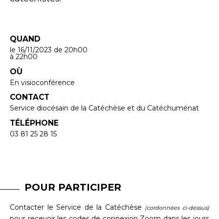
QUAND
le 16/11/2023
de 20h00
à 22h00
OÙ
En visioconférence
CONTACT
Service diocésain de la Catéchèse et du Catéchuménat
TÉLÉPHONE
03 81 25 28 15
POUR PARTICIPER
Contacter le Service de la Catéchèse
(cordonnées ci-dessus)
pour recevoir les codes de connexion Zoom dans les jours