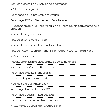
Rentrée diocésaine du Service de la formation
♦ Réunion de doyenné
Pèlerinage "La Sainte Croix des Vosges"
Pèlerinage 2023 au Bienheureux Père Lataste
♦ Célébration de la Journée Mondiale de Prière pour la Sauvegarde de la
Création
♦ Concert d'orgue à Levier
Fête de St-Christophe à Raze
♦ Concert aux chandelles pianoforte et violon
Fête de l'Assomption de Marie : Pèlerinage à Notre-Dame du Haut
♦ Marche spirituelle
Retraite selon les Exercices spirituels de Saint Ignace
♦ Randonnées Prière et Rencontres
Pèlerinage avec les Franciscains
Semaine de jeûne spirituel (4)
♦ Concert d'orgue Antoine Joly
Pèlerinage Jeunes "Lourdes 2023"
Pèlerinage diocésain "Lourdes 2023"
Conférence de Jean-Luc Marion à Lods
♦ Assemblée de Louange - Groupe Sichem