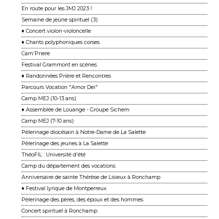
En route pour les JMJ 2023 !
Semaine de jeûne spirituel (3)
♦ Concert violon-violoncelle
♦ Chants polyphoniques corses
Cam'Priere
Festival Grammont en scènes
♦ Randonnées Prière et Rencontres
Parcours Vocation "Amor Dei"
Camp MEJ (10-13 ans)
♦ Assemblée de Louange - Groupe Sichem
Camp MEJ (7-10 ans)
Pèlerinage diocésain à Notre-Dame de La Salette
Pèlerinage des jeunes à La Salette
ThéoFIL : Université d'été
Camp du département des vocations
Anniversaire de sainte Thérèse de Lisieux à Ronchamp
♦ Festival lyrique de Montperreux
Pèlerinage des pères, des époux et des hommes
Concert spirituel à Ronchamp