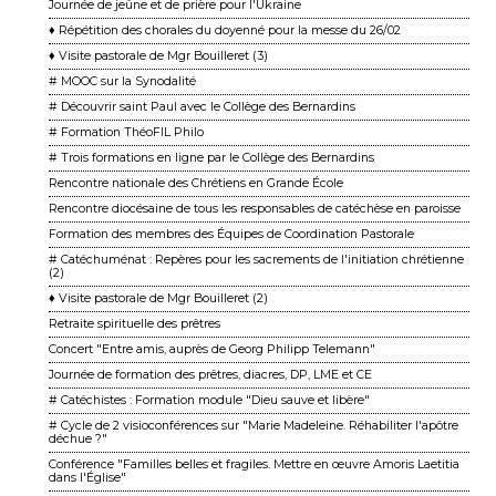
Journée de jeûne et de prière pour l'Ukraine
♦ Répétition des chorales du doyenné pour la messe du 26/02
♦ Visite pastorale de Mgr Bouilleret (3)
# MOOC sur la Synodalité
# Découvrir saint Paul avec le Collège des Bernardins
# Formation ThéoFIL Philo
# Trois formations en ligne par le Collège des Bernardins
Rencontre nationale des Chrétiens en Grande École
Rencontre diocésaine de tous les responsables de catéchèse en paroisse
Formation des membres des Équipes de Coordination Pastorale
# Catéchuménat : Repères pour les sacrements de l'initiation chrétienne
(2)
♦ Visite pastorale de Mgr Bouilleret (2)
Retraite spirituelle des prêtres
Concert "Entre amis, auprès de Georg Philipp Telemann"
Journée de formation des prêtres, diacres, DP, LME et CE
# Catéchistes : Formation module "Dieu sauve et libère"
# Cycle de 2 visioconférences sur "Marie Madeleine. Réhabiliter l'apôtre
déchue ?"
Conférence "Familles belles et fragiles. Mettre en œuvre Amoris Laetitia
dans l'Église"