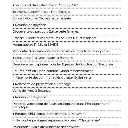
♦ 1er concert du Festival Saint Bénigne 2023
Journées européennes de l'archéologie
Concert Violon et Orgue à la cathédrale
♦ Réunion de doyenné
Découverte du parcours Église verte familles
Fête de l'Escale et candidatures pour les futurs résidents
Hommage au P. Olivier MAIRE
Rencontre diocésaine des responsables de catéchèse de doyenné
♦ Concert de "La Débandade" à Bannans
Ressourcement spirituel pour les Équipes de Coordination Pastorale
Forum Chrétien Franc-comtois: Grand rassemblement
# Assemblée des communautés du label Église verte
♦ Rencontre de préparation au mariage
Vente de livres à Besançon
♦ Réunion de doyenné
Portes ouvertes pour de futurs enseignants dans l'Enseignement
Catholique
♦ Équipes SEM: Sortie de fin d'année à Passavant
# Rencontre personnes séparées, divorcées : "Choisir la vie"
Pèlerinage : "Mille ans d'histoire des ermites"