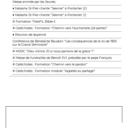
Messe animée par les Jeunes
♦ Natasha St-Pier chante "Jeanne" à Pontarlier (2)
♦ Natasha St-Pier chante "Jeanne" à Pontarlier (1)
# Formation ThéoFIL Bible-2
# Catéchistes : Formation "Chemin vers l'eucharistie (2e partie)"
♦ Réunion de doyenné
Conférence de Bénédicte Baudoin "Les conséquences de la loi de 1905
sur le Grand Séminaire"
# MOOC "Dieu intime. Et si nous parlions de la grâce ?"
# Messe de funérailles de Benoît XVI, présidée par le pape François
# Catéchistes : Formation "Chemin vers le pardon"
# Catéchistes : Formation module "Appelés au partage"