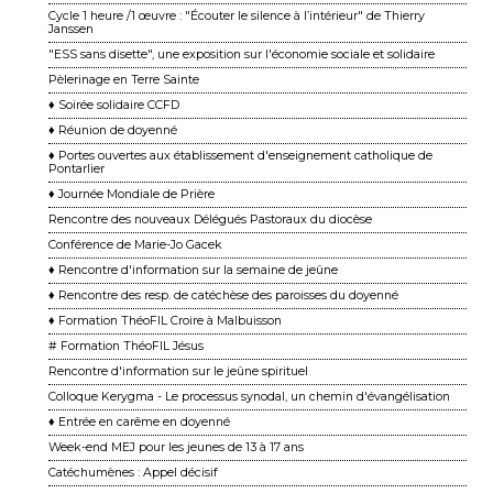
Cycle 1 heure /1 œuvre : "Écouter le silence à l’intérieur" de Thierry
Janssen
"ESS sans disette", une exposition sur l'économie sociale et solidaire
Pèlerinage en Terre Sainte
♦ Soirée solidaire CCFD
♦ Réunion de doyenné
♦ Portes ouvertes aux établissement d'enseignement catholique de
Pontarlier
♦ Journée Mondiale de Prière
Rencontre des nouveaux Délégués Pastoraux du diocèse
Conférence de Marie-Jo Gacek
♦ Rencontre d'information sur la semaine de jeûne
♦ Rencontre des resp. de catéchèse des paroisses du doyenné
♦ Formation ThéoFIL Croire à Malbuisson
# Formation ThéoFIL Jésus
Rencontre d'information sur le jeûne spirituel
Colloque Kerygma - Le processus synodal, un chemin d'évangélisation
♦ Entrée en carême en doyenné
Week-end MEJ pour les jeunes de 13 à 17 ans
Catéchumènes : Appel décisif