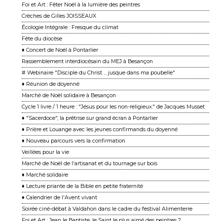
Foi et Art : Fêter Noël à la lumière des peintres
Crèches de Gilles JOISSEAUX
Écologie Intégrale : Fresque du climat
Fête du diocèse
♦ Concert de Noël à Pontarlier
Rassemblement interdiocésain du MEJ à Besançon
# Webinaire "Disciple du Christ ... jusque dans ma poubelle"
♦ Réunion de doyenné
Marché de Noël solidaire à Besançon
Cycle 1 livre / 1 heure : "Jésus pour les non-religieux." de Jacques Musset
♦ "Sacerdoce", la prêtrise sur grand écran à Pontarlier
♦ Prière et Louange avec les jeunes confirmands du doyenné
♦ Nouveau parcours vers la confirmation
Veillées pour la vie
Marché de Noël de l'artisanat et du tournage sur bois
♦ Marché solidaire
♦ Lecture priante de la Bible en petite fraternité
♦ Calendrier de l'Avent vivant
Soirée ciné-débat à Valdahon dans le cadre du festival Alimenterre
Foi et Art : Jean le Baptiste, le Saint le plus aimé des peintres ?