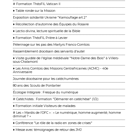
# Formation ThéoFIL Vatican II
♦ Table ronde sur la Mission
Exposition solidarité Ukraine "Kamouflage art 2"
♦ Récollection d'automne des Équipes du Rosaire
♦ Lectio divina, lecture spirituelle de la Bible
♦ Formation ThéoFIL Prière à Levier
Pèlerinage sur les pas des Martyrs Francs-Comtois
Rassemblement diocésain des servants d'autel
♦ Visite guidée de l'église médiévale "Notre-Dame des Bois" à Villers-
sous-Chalamont
♦ Les Amis Comtois des Missions Centrafricaines (ACMC) - 40e
Anniversaire
Journée diocésaine pour les catéchumènes
80 ans des Scouts de Pontarlier
Écologie Intégrale : Fresque du numérique
# Catéchistes : Formation "Démarrer en catéchèse" (1/2)
♦ Formation initiale Visiteurs de malades
# Les « Mardis de l’OFC » : « Le numérique, homme augmenté, homme
diminué ? »
♦ Conférence "Le rôle de la radio en zones de crises"
♦ Messe avec témoignages de retour des JMJ