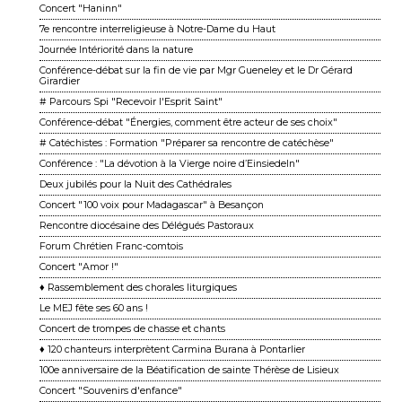
Concert "Haninn"
7e rencontre interreligieuse à Notre-Dame du Haut
Journée Intériorité dans la nature
Conférence-débat sur la fin de vie par Mgr Gueneley et le Dr Gérard
Girardier
# Parcours Spi "Recevoir l'Esprit Saint"
Conférence-débat "Énergies, comment être acteur de ses choix"
# Catéchistes : Formation "Préparer sa rencontre de catéchèse"
Conférence : "La dévotion à la Vierge noire d’Einsiedeln"
Deux jubilés pour la Nuit des Cathédrales
Concert "100 voix pour Madagascar" à Besançon
Rencontre diocésaine des Délégués Pastoraux
Forum Chrétien Franc-comtois
Concert "Amor !"
♦ Rassemblement des chorales liturgiques
Le MEJ fête ses 60 ans !
Concert de trompes de chasse et chants
♦ 120 chanteurs interprètent Carmina Burana à Pontarlier
100e anniversaire de la Béatification de sainte Thérèse de Lisieux
Concert "Souvenirs d'enfance"