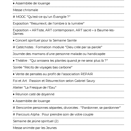
♦ Assemblée de louange
Messe chrismale
# MOOC "Qu'est-ce qu'un Évangile ?"
Exposition "Resurrexit, de l'ombre à la lumière"
Exposition « ARTiste, ART contemporain, ART sacré » à Baume-les-
Dames
♦ Concert spirituel pour la Semaine Sainte
# Catéchistes : Formation module "Dieu crée par sa parole"
Journée des mamans d’une personne malade ou handicapée
♦ Théâtre : "Qui arrosera les plantes quand je ne serai plus là ?"
Soirée "Récits de voyages bas carbone"
♦ Vente de pensées au profit de l'association REPAIR
Foi et Art : Passion et Résurrection selon Gabriel Saury
Atelier "La Fresque de l'Eau"
♦ Réunion caté de doyenné
♦ Assemblée de louange
# Rencontre personnes séparées, divorcées : "Pardonner, se pardonner"
# Parcours Alpha : Pour prendre soin de votre couple
Semaine de jeûne spirituel (2)
Messe animée par les Jeunes