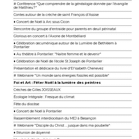
# Conférence "Que comprendre de la généalogie donnée par l’évangile
de Matthieu ?"
Contes autour de la crèche de saint François d'Assise
♦ Concert de Noël à Arc sous Cicon
Rencontre du groupe d'entraide pour parents en deuil périnatal
Glorious en concert à l’Axone de Montbéliard
♦ Célébration œcuménique autour de la Lumière de Bethléem à
Pontarlier
♦ Au théâtre à Pontarlier: "Naitre femme et le devenir"
♦ Célébration de Noël de l’école St Joseph de Pontarlier
Présentation et dédicace du livre d'El'isabeth Chenevez
# Webinaire "Un monde sans énergies fossiles est possible"
Foi et Art : Fêter Noël à la lumière des peintres
Crèches de Gilles JOISSEAUX
Écologie Intégrale : Fresque du climat
Fête du diocèse
♦ Concert de Noël à Pontarlier
Rassemblement interdiocésain du MEJ à Besançon
# Webinaire "Disciple du Christ ... jusque dans ma poubelle"
♦ Réunion de doyenné