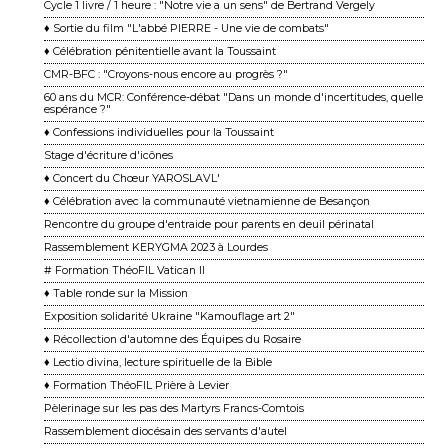
Cycle 1 livre / 1 heure : "Notre vie a un sens" de Bertrand Vergely
♦ Sortie du film "L'abbé PIERRE - Une vie de combats"
♦ Célébration pénitentielle avant la Toussaint
CMR-BFC : "Croyons-nous encore au progrès ?"
60 ans du MCR: Conférence-débat "Dans un monde d'incertitudes, quelle
espérance ?"
♦ Confessions individuelles pour la Toussaint
Stage d'écriture d'icônes
♦ Concert du Chœur YAROSLAVL'
♦ Célébration avec la communauté vietnamienne de Besançon
Rencontre du groupe d'entraide pour parents en deuil périnatal
Rassemblement KERYGMA 2023 à Lourdes
# Formation ThéoFIL Vatican II
♦ Table ronde sur la Mission
Exposition solidarité Ukraine "Kamouflage art 2"
♦ Récollection d'automne des Équipes du Rosaire
♦ Lectio divina, lecture spirituelle de la Bible
♦ Formation ThéoFIL Prière à Levier
Pèlerinage sur les pas des Martyrs Francs-Comtois
Rassemblement diocésain des servants d'autel