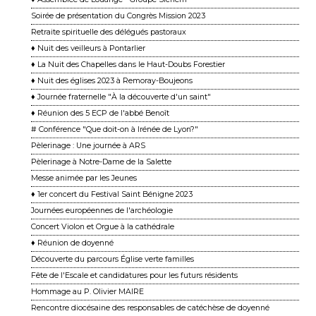
Soirée de présentation du Congrès Mission 2023
Retraite spirituelle des délégués pastoraux
♦ Nuit des veilleurs à Pontarlier
♦ La Nuit des Chapelles dans le Haut-Doubs Forestier
♦ Nuit des églises 2023 à Remoray-Boujeons
♦ Journée fraternelle "À la découverte d'un saint"
♦ Réunion des 5 ECP de l'abbé Benoît
# Conférence "Que doit-on à Irénée de Lyon?"
Pèlerinage : Une journée à ARS
Pèlerinage à Notre-Dame de la Salette
Messe animée par les Jeunes
♦ 1er concert du Festival Saint Bénigne 2023
Journées européennes de l'archéologie
Concert Violon et Orgue à la cathédrale
♦ Réunion de doyenné
Découverte du parcours Église verte familles
Fête de l'Escale et candidatures pour les futurs résidents
Hommage au P. Olivier MAIRE
Rencontre diocésaine des responsables de catéchèse de doyenné