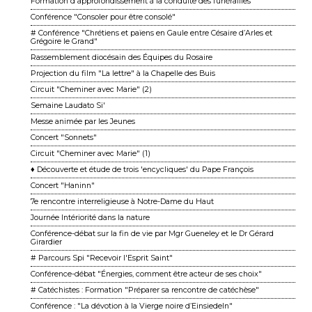
Formation d'approfondissement à la conduite des funérailles
Conférence "Consoler pour être consolé"
# Conférence "Chrétiens et païens en Gaule entre Césaire d’Arles et
Grégoire le Grand"
Rassemblement diocésain des Équipes du Rosaire
Projection du film "La lettre" à la Chapelle des Buis
Circuit "Cheminer avec Marie" (2)
Semaine Laudato Si'
Messe animée par les Jeunes
Concert "Sonnets"
Circuit "Cheminer avec Marie" (1)
♦ Découverte et étude de trois 'encycliques' du Pape François
Concert "Haninn"
7e rencontre interreligieuse à Notre-Dame du Haut
Journée Intériorité dans la nature
Conférence-débat sur la fin de vie par Mgr Gueneley et le Dr Gérard
Girardier
# Parcours Spi "Recevoir l'Esprit Saint"
Conférence-débat "Énergies, comment être acteur de ses choix"
# Catéchistes : Formation "Préparer sa rencontre de catéchèse"
Conférence : "La dévotion à la Vierge noire d’Einsiedeln"