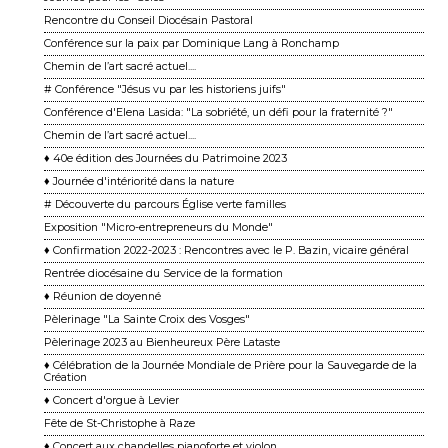
Rencontre du Conseil Diocésain Pastoral
Conférence sur la paix par Dominique Lang à Ronchamp
Chemin de l’art sacré actuel....
# Conférence "Jésus vu par les historiens juifs"
Conférence d'Elena Lasida: "La sobriété, un défi pour la fraternité ?"
Chemin de l’art sacré actuel....
♦ 40e édition des Journées du Patrimoine 2023
♦ Journée d'intériorité dans la nature
# Découverte du parcours Église verte familles
Exposition "Micro-entrepreneurs du Monde"
♦ Confirmation 2022-2023 : Rencontres avec le P. Bazin, vicaire général
Rentrée diocésaine du Service de la formation
♦ Réunion de doyenné
Pèlerinage "La Sainte Croix des Vosges"
Pèlerinage 2023 au Bienheureux Père Lataste
♦ Célébration de la Journée Mondiale de Prière pour la Sauvegarde de la
Création
♦ Concert d'orgue à Levier
Fête de St-Christophe à Raze
♦ Concert aux chandelles pianoforte et violon