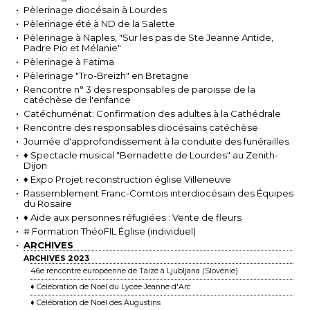
Pèlerinage diocésain à Lourdes
Pèlerinage été à ND de la Salette
Pèlerinage à Naples, "Sur les pas de Ste Jeanne Antide,
Padre Pio et Mélanie"
Pèlerinage à Fatima
Pèlerinage "Tro-Breizh" en Bretagne
Rencontre n° 3 des responsables de paroisse de la
catéchèse de l'enfance
Catéchuménat: Confirmation des adultes à la Cathédrale
Rencontre des responsables diocésains catéchèse
Journée d'approfondissement à la conduite des funérailles
♦ Spectacle musical "Bernadette de Lourdes" au Zenith-
Dijon
♦ Expo Projet reconstruction église Villeneuve
Rassemblement Franc-Comtois interdiocésain des Équipes
du Rosaire
♦ Aide aux personnes réfugiées : Vente de fleurs
# Formation ThéoFIL Église (individuel)
ARCHIVES
ARCHIVES 2023
46e rencontre européenne de Taizé à Ljubljana (Slovénie)
♦ Célébration de Noël du Lycée Jeanne d'Arc
♦ Célébration de Noël des Augustins