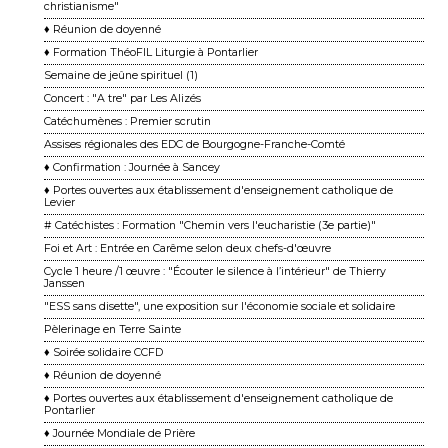
christianisme"
♦ Réunion de doyenné
♦ Formation ThéoFIL Liturgie à Pontarlier
Semaine de jeûne spirituel (1)
Concert : "A tre" par Les Alizés
Catéchumènes : Premier scrutin
Assises régionales des EDC de Bourgogne-Franche-Comté
♦ Confirmation : Journée à Sancey
♦ Portes ouvertes aux établissement d'enseignement catholique de
Levier
# Catéchistes : Formation "Chemin vers l'eucharistie (3e partie)"
Foi et Art : Entrée en Carême selon deux chefs-d'œuvre
Cycle 1 heure /1 œuvre : "Écouter le silence à l’intérieur" de Thierry
Janssen
"ESS sans disette", une exposition sur l'économie sociale et solidaire
Pèlerinage en Terre Sainte
♦ Soirée solidaire CCFD
♦ Réunion de doyenné
♦ Portes ouvertes aux établissement d'enseignement catholique de
Pontarlier
♦ Journée Mondiale de Prière