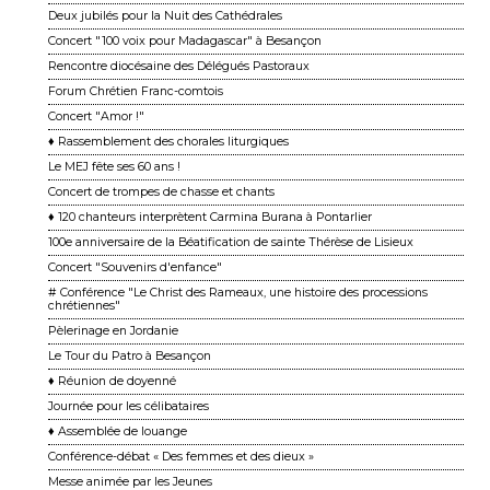
Deux jubilés pour la Nuit des Cathédrales
Concert "100 voix pour Madagascar" à Besançon
Rencontre diocésaine des Délégués Pastoraux
Forum Chrétien Franc-comtois
Concert "Amor !"
♦ Rassemblement des chorales liturgiques
Le MEJ fête ses 60 ans !
Concert de trompes de chasse et chants
♦ 120 chanteurs interprètent Carmina Burana à Pontarlier
100e anniversaire de la Béatification de sainte Thérèse de Lisieux
Concert "Souvenirs d'enfance"
# Conférence "Le Christ des Rameaux, une histoire des processions
chrétiennes"
Pèlerinage en Jordanie
Le Tour du Patro à Besançon
♦ Réunion de doyenné
Journée pour les célibataires
♦ Assemblée de louange
Conférence-débat « Des femmes et des dieux »
Messe animée par les Jeunes