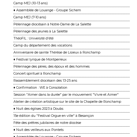
Camp MEJ (10-13 ans)
♦ Assemblée de Louange - Groupe Sichem
Camp MEJ (7-10 ans)
Pèlerinage diocésain à Notre-Dame de La Salette
Pèlerinage des jeunes à La Salette
ThéoFIL : Université d'été
Camp du département des vocations
Anniversaire de sainte Thérèse de Lisieux à Ronchamp
♦ Festival lyrique de Montperreux
Pèlerinage des pères, des époux et des hommes
Concert spirituel à Ronchamp
Rassemblement diocésain des 13-25 ans
♦ Confirmation : WE à Consolation
Session "Aimer dans la durée" par le mouvement "Vivre et Aimer"
Atelier de création artistique sur le site de la Chapelle de Ronchamp
♦ Nuit des églises 2023 à Doubs
15e édition du "Festival Orgue en ville" à Besançon
Fête des prêtres jubilaires de notre diocèse
♦ Nuit des veilleurs aux Pontets
♦ Assemblée de Louange - Groupe Sichem