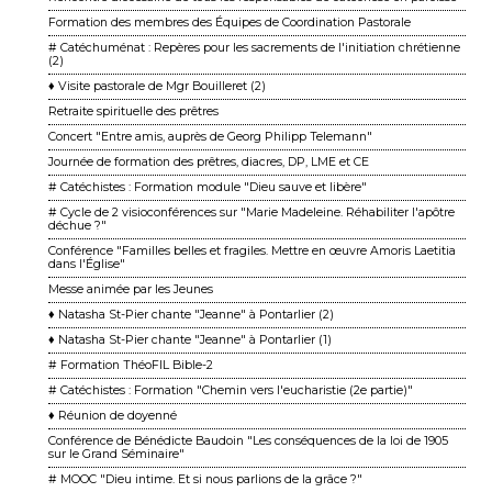
Formation des membres des Équipes de Coordination Pastorale
# Catéchuménat : Repères pour les sacrements de l'initiation chrétienne
(2)
♦ Visite pastorale de Mgr Bouilleret (2)
Retraite spirituelle des prêtres
Concert "Entre amis, auprès de Georg Philipp Telemann"
Journée de formation des prêtres, diacres, DP, LME et CE
# Catéchistes : Formation module "Dieu sauve et libère"
# Cycle de 2 visioconférences sur "Marie Madeleine. Réhabiliter l'apôtre
déchue ?"
Conférence "Familles belles et fragiles. Mettre en œuvre Amoris Laetitia
dans l'Église"
Messe animée par les Jeunes
♦ Natasha St-Pier chante "Jeanne" à Pontarlier (2)
♦ Natasha St-Pier chante "Jeanne" à Pontarlier (1)
# Formation ThéoFIL Bible-2
# Catéchistes : Formation "Chemin vers l'eucharistie (2e partie)"
♦ Réunion de doyenné
Conférence de Bénédicte Baudoin "Les conséquences de la loi de 1905
sur le Grand Séminaire"
# MOOC "Dieu intime. Et si nous parlions de la grâce ?"