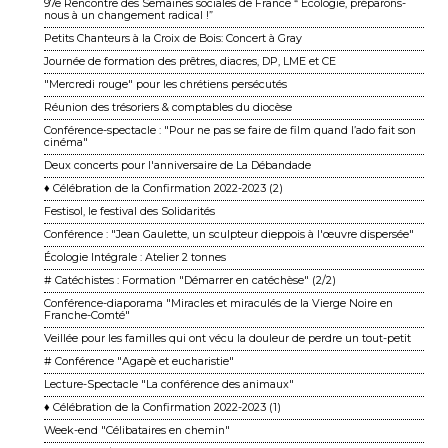
97e Rencontre des Semaines sociales de France “ Écologie, préparons-
nous à un changement ra dical !”
Petits Chanteurs à la Croix de Bois: Concert à Gray
Journée de formation des prêtres, diacres, DP, LME et CE
"Mercredi rouge" pour les chrétiens persécutés
Réunion des trésoriers & comptables du diocèse
Conférence-spectacle : "Pour ne pas se faire de film quand l’ado fait son
cinéma"
Deux concerts pour l'anniversaire de La Débandade
♦ Célébration de la Confirmation 2022-2023 (2)
Festisol, le festival des Solidarités
Conférence : "Jean Gaulette, un sculpteur dieppois à l'œuvre dispersée"
Écologie Intégrale : Atelier 2 tonnes
# Catéchistes : Formation "Démarrer en catéchèse" (2/2)
Conférence-diaporama "Miracles et miraculés de la Vierge Noire en
Franche-Comté"
Veillée pour les familles qui ont vécu la douleur de perdre un tout-petit
# Conférence "Agapè et eucharistie"
Lecture-Spectacle "La conférence des animaux"
♦ Célébration de la Confirmation 2022-2023 (1)
Week-end "Célibataires en chemin"