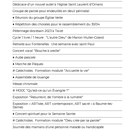
Dédicace d'un nouvel autel à l'église Saint Laurent d'Ornans
Groupe de parole pour endeuillés en deuil périnatal
♦ Réunion du groupe Église Verte
♦ Répétition des chorales pour le rassemblement du 30/04
Pèlerinage diocésain 2023 à Taizé
Cycle 1 livre / 1 heure : "L'autre Dieu" de Marion Muller-Colard
Retraite aux Fontenelles : Une semaine avec saint Paul
Concert vocal "Bouche à oreille"
♦ Aube pascale
♦ Marche de Pâques
# Catéchistes : Formation module "Accueille la vie"
♦ Assemblée de louange
Messe chrismale
# MOOC "Qu'est-ce qu'un Évangile ?"
Exposition "Resurrexit, de l'ombre à la lumière"
Exposition « ARTiste, ART contemporain, ART sacré » à Baume-les-
Dames
♦ Concert spirituel pour la Semaine Sainte
# Catéchistes : Formation module "Dieu crée par sa parole"
Journée des mamans d’une personne malade ou handicapée