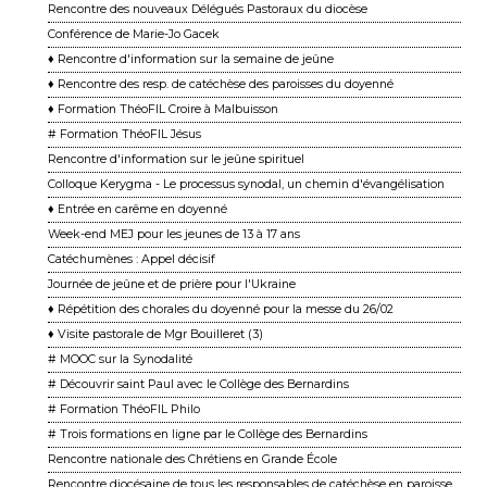
Rencontre des nouveaux Délégués Pastoraux du diocèse
Conférence de Marie-Jo Gacek
♦ Rencontre d'information sur la semaine de jeûne
♦ Rencontre des resp. de catéchèse des paroisses du doyenné
♦ Formation ThéoFIL Croire à Malbuisson
# Formation ThéoFIL Jésus
Rencontre d'information sur le jeûne spirituel
Colloque Kerygma - Le processus synodal, un chemin d'évangélisation
♦ Entrée en carême en doyenné
Week-end MEJ pour les jeunes de 13 à 17 ans
Catéchumènes : Appel décisif
Journée de jeûne et de prière pour l'Ukraine
♦ Répétition des chorales du doyenné pour la messe du 26/02
♦ Visite pastorale de Mgr Bouilleret (3)
# MOOC sur la Synodalité
# Découvrir saint Paul avec le Collège des Bernardins
# Formation ThéoFIL Philo
# Trois formations en ligne par le Collège des Bernardins
Rencontre nationale des Chrétiens en Grande École
Rencontre diocésaine de tous les responsables de catéchèse en paroisse