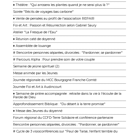
♦ Théâtre : "Qui arrosera les plantes quand je ne serai plus là ?"
Soirée "Récits de voyages bas carbone"
♦ Vente de pensées au profit de l'association REPAIR
Foi et Art : Passion et Résurrection selon Gabriel Saury
Atelier "La Fresque de l'Eau"
♦ Réunion caté de doyenné
♦ Assemblée de louange
# Rencontre personnes séparées, divorcées : "Pardonner, se pardonner"
# Parcours Alpha : Pour prendre soin de votre couple
Semaine de jeûne spirituel (2)
Messe animée par les Jeunes
Journée régionale du MCC Bourgogne Franche-Comté
Journée Foi et Art à Audincourt
♦ Semaine de prière accompagnée : retraite dans la vie à l'écoute de la
Parole de Dieu
Approfondissement Biblique : "Du désert à la terre promise"
♦ Messe des Jeunes du doyenné
Forum régional du CCFD-Terre Solidaire et conférence partenaire
Rencontre personnes séparées, divorcées : "Pardonner, se pardonner"
# Cycle de 3 visioconférences sur "Paul de Tarse, l’enfant terrible du