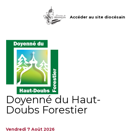
Aller
Outils
au
personnels
contenu.
|
Accéder au site diocésain
Aller
à
la
navigation
Doyenné du Haut-
Doubs Forestier
Vendredi 7 Août 2026