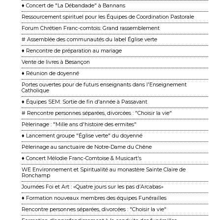
♦ Concert de "La Débandade" à Bannans
Ressourcement spirituel pour les Équipes de Coordination Pastorale
Forum Chrétien Franc-comtois: Grand rassemblement
# Assemblée des communautés du label Église verte
♦ Rencontre de préparation au mariage
Vente de livres à Besançon
♦ Réunion de doyenné
Portes ouvertes pour de futurs enseignants dans l'Enseignement
Catholique
♦ Équipes SEM: Sortie de fin d'année à Passavant
# Rencontre personnes séparées, divorcées : "Choisir la vie"
Pèlerinage : "Mille ans d'histoire des ermites"
♦ Lancement groupe "Église verte" du doyenné
Pèlerinage au sanctuaire de Notre-Dame du Chêne
♦ Concert Mélodie Franc-Comtoise & Musicart's
WE Environnement et Spiritualité au monastère Sainte Claire de
Ronchamp
Journées Foi et Art : «Quatre jours sur les pas d’Arcabas»
♦ Formation nouveaux membres des équipes Funérailles
Rencontre personnes séparées, divorcées : "Choisir la vie"