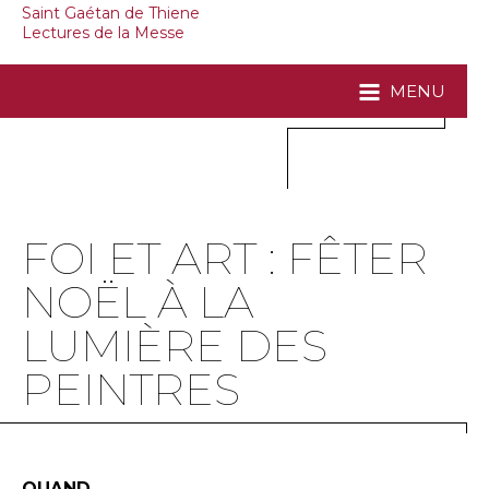
Saint Gaétan de Thiene
Lectures de la Messe
MENU
FOI ET ART : FÊTER
NOËL À LA
LUMIÈRE DES
PEINTRES
QUAND