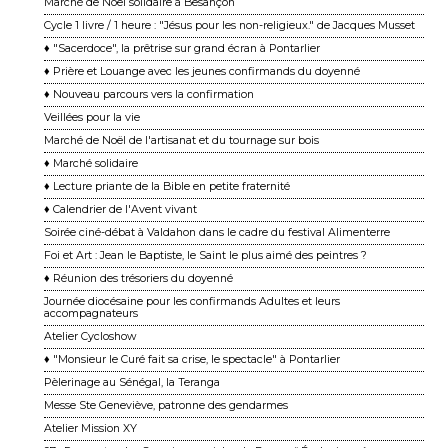
Marché de Noël solidaire à Besançon
Cycle 1 livre / 1 heure : "Jésus pour les non-religieux." de Jacques Musset
♦ "Sacerdoce", la prêtrise sur grand écran à Pontarlier
♦ Prière et Louange avec les jeunes confirmands du doyenné
♦ Nouveau parcours vers la confirmation
Veillées pour la vie
Marché de Noël de l'artisanat et du tournage sur bois
♦ Marché solidaire
♦ Lecture priante de la Bible en petite fraternité
♦ Calendrier de l'Avent vivant
Soirée ciné-débat à Valdahon dans le cadre du festival Alimenterre
Foi et Art : Jean le Baptiste, le Saint le plus aimé des peintres ?
♦ Réunion des trésoriers du doyenné
Journée diocésaine pour les confirmands Adultes et leurs
accompagnateurs
Atelier Cycloshow
♦ "Monsieur le Curé fait sa crise, le spectacle" à Pontarlier
Pèlerinage au Sénégal, la Teranga
Messe Ste Geneviève, patronne des gendarmes
Atelier Mission XY