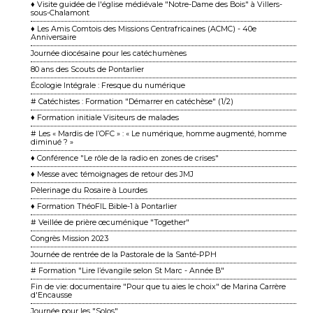
♦ Visite guidée de l'église médiévale "Notre-Dame des Bois" à Villers-
sous-Chalamont
♦ Les Amis Comtois des Missions Centrafricaines (ACMC) - 40e
Anniversaire
Journée diocésaine pour les catéchumènes
80 ans des Scouts de Pontarlier
Écologie Intégrale : Fresque du numérique
# Catéchistes : Formation "Démarrer en catéchèse" (1/2)
♦ Formation initiale Visiteurs de malades
# Les « Mardis de l’OFC » : « Le numérique, homme augmenté, homme
diminué ? »
♦ Conférence "Le rôle de la radio en zones de crises"
♦ Messe avec témoignages de retour des JMJ
Pèlerinage du Rosaire à Lourdes
♦ Formation ThéoFIL Bible-1 à Pontarlier
# Veillée de prière œcuménique "Together"
Congrès Mission 2023
Journée de rentrée de la Pastorale de la Santé-PPH
# Formation "Lire l’évangile selon St Marc - Année B"
Fin de vie: documentaire "Pour que tu aies le choix" de Marina Carrère
d'Encausse
Journée pour les "Solos"