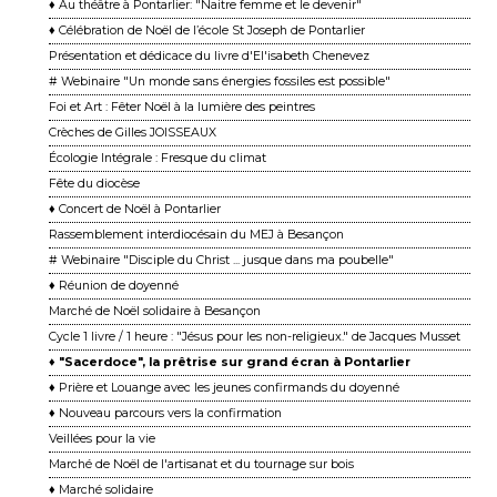
♦ Au théâtre à Pontarlier: "Naitre femme et le devenir"
♦ Célébration de Noël de l’école St Joseph de Pontarlier
Présentation et dédicace du livre d'El'isabeth Chenevez
# Webinaire "Un monde sans énergies fossiles est possible"
Foi et Art : Fêter Noël à la lumière des peintres
Crèches de Gilles JOISSEAUX
Écologie Intégrale : Fresque du climat
Fête du diocèse
♦ Concert de Noël à Pontarlier
Rassemblement interdiocésain du MEJ à Besançon
# Webinaire "Disciple du Christ ... jusque dans ma poubelle"
♦ Réunion de doyenné
Marché de Noël solidaire à Besançon
Cycle 1 livre / 1 heure : "Jésus pour les non-religieux." de Jacques Musset
♦ "Sacerdoce", la prêtrise sur grand écran à Pontarlier
♦ Prière et Louange avec les jeunes confirmands du doyenné
♦ Nouveau parcours vers la confirmation
Veillées pour la vie
Marché de Noël de l'artisanat et du tournage sur bois
♦ Marché solidaire