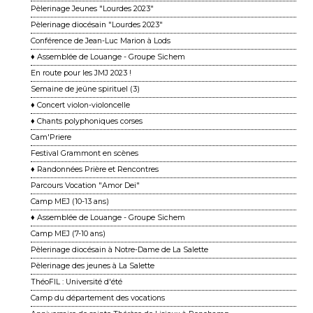
Pèlerinage Jeunes "Lourdes 2023"
Pèlerinage diocésain "Lourdes 2023"
Conférence de Jean-Luc Marion à Lods
♦ Assemblée de Louange - Groupe Sichem
En route pour les JMJ 2023 !
Semaine de jeûne spirituel (3)
♦ Concert violon-violoncelle
♦ Chants polyphoniques corses
Cam'Priere
Festival Grammont en scènes
♦ Randonnées Prière et Rencontres
Parcours Vocation "Amor Dei"
Camp MEJ (10-13 ans)
♦ Assemblée de Louange - Groupe Sichem
Camp MEJ (7-10 ans)
Pèlerinage diocésain à Notre-Dame de La Salette
Pèlerinage des jeunes à La Salette
ThéoFIL : Université d'été
Camp du département des vocations