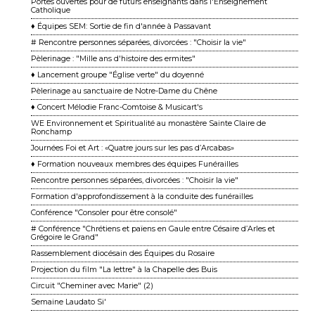
Portes ouvertes pour de futurs enseignants dans l'Enseignement
Catholique
♦ Équipes SEM: Sortie de fin d'année à Passavant
# Rencontre personnes séparées, divorcées : "Choisir la vie"
Pèlerinage : "Mille ans d'histoire des ermites"
♦ Lancement groupe "Église verte" du doyenné
Pèlerinage au sanctuaire de Notre-Dame du Chêne
♦ Concert Mélodie Franc-Comtoise & Musicart's
WE Environnement et Spiritualité au monastère Sainte Claire de
Ronchamp
Journées Foi et Art : «Quatre jours sur les pas d’Arcabas»
♦ Formation nouveaux membres des équipes Funérailles
Rencontre personnes séparées, divorcées : "Choisir la vie"
Formation d'approfondissement à la conduite des funérailles
Conférence "Consoler pour être consolé"
# Conférence "Chrétiens et païens en Gaule entre Césaire d’Arles et
Grégoire le Grand"
Rassemblement diocésain des Équipes du Rosaire
Projection du film "La lettre" à la Chapelle des Buis
Circuit "Cheminer avec Marie" (2)
Semaine Laudato Si'