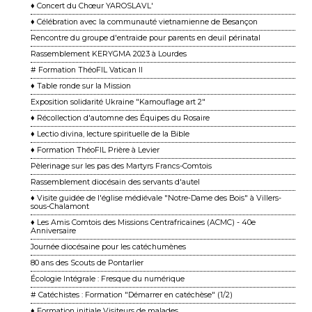
♦ Concert du Chœur YAROSLAVL'
♦ Célébration avec la communauté vietnamienne de Besançon
Rencontre du groupe d'entraide pour parents en deuil périnatal
Rassemblement KERYGMA 2023 à Lourdes
# Formation ThéoFIL Vatican II
♦ Table ronde sur la Mission
Exposition solidarité Ukraine "Kamouflage art 2"
♦ Récollection d'automne des Équipes du Rosaire
♦ Lectio divina, lecture spirituelle de la Bible
♦ Formation ThéoFIL Prière à Levier
Pèlerinage sur les pas des Martyrs Francs-Comtois
Rassemblement diocésain des servants d'autel
♦ Visite guidée de l'église médiévale "Notre-Dame des Bois" à Villers-
sous-Chalamont
♦ Les Amis Comtois des Missions Centrafricaines (ACMC) - 40e
Anniversaire
Journée diocésaine pour les catéchumènes
80 ans des Scouts de Pontarlier
Écologie Intégrale : Fresque du numérique
# Catéchistes : Formation "Démarrer en catéchèse" (1/2)
♦ Formation initiale Visiteurs de malades