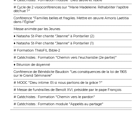
# Catéchistes : Formation module "Dieu sauve et libère"
# Cycle de 2 visioconférences sur "Marie Madeleine. Réhabiliter l'apôtre
déchue ?"
Conférence "Familles belles et fragiles. Mettre en œuvre Amoris Laetitia
dans l'Église"
Messe animée par les Jeunes
♦ Natasha St-Pier chante "Jeanne" à Pontarlier (2)
♦ Natasha St-Pier chante "Jeanne" à Pontarlier (1)
# Formation ThéoFIL Bible-2
# Catéchistes : Formation "Chemin vers l'eucharistie (2e partie)"
♦ Réunion de doyenné
Conférence de Bénédicte Baudoin "Les conséquences de la loi de 1905
sur le Grand Séminaire"
# MOOC "Dieu intime. Et si nous parlions de la grâce ?"
# Messe de funérailles de Benoît XVI, présidée par le pape François
# Catéchistes : Formation "Chemin vers le pardon"
# Catéchistes : Formation module "Appelés au partage"