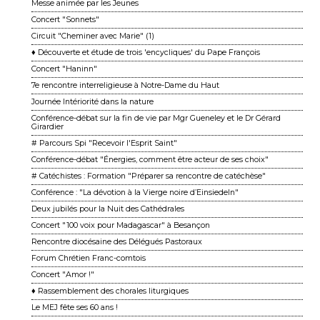
Messe animée par les Jeunes
Concert "Sonnets"
Circuit "Cheminer avec Marie" (1)
♦ Découverte et étude de trois 'encycliques' du Pape François
Concert "Haninn"
7e rencontre interreligieuse à Notre-Dame du Haut
Journée Intériorité dans la nature
Conférence-débat sur la fin de vie par Mgr Gueneley et le Dr Gérard
Girardier
# Parcours Spi "Recevoir l'Esprit Saint"
Conférence-débat "Énergies, comment être acteur de ses choix"
# Catéchistes : Formation "Préparer sa rencontre de catéchèse"
Conférence : "La dévotion à la Vierge noire d’Einsiedeln"
Deux jubilés pour la Nuit des Cathédrales
Concert "100 voix pour Madagascar" à Besançon
Rencontre diocésaine des Délégués Pastoraux
Forum Chrétien Franc-comtois
Concert "Amor !"
♦ Rassemblement des chorales liturgiques
Le MEJ fête ses 60 ans !