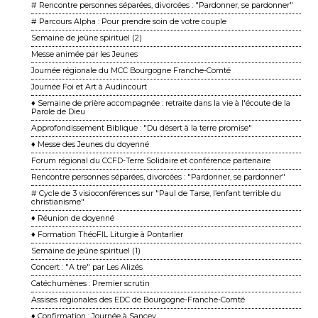
# Rencontre personnes séparées, divorcées : "Pardonner, se pardonner"
# Parcours Alpha : Pour prendre soin de votre couple
Semaine de jeûne spirituel (2)
Messe animée par les Jeunes
Journée régionale du MCC Bourgogne Franche-Comté
Journée Foi et Art à Audincourt
♦ Semaine de prière accompagnée : retraite dans la vie à l'écoute de la
Parole de Dieu
Approfondissement Biblique : "Du désert à la terre promise"
♦ Messe des Jeunes du doyenné
Forum régional du CCFD-Terre Solidaire et conférence partenaire
Rencontre personnes séparées, divorcées : "Pardonner, se pardonner"
# Cycle de 3 visioconférences sur "Paul de Tarse, l’enfant terrible du
christianisme"
♦ Réunion de doyenné
♦ Formation ThéoFIL Liturgie à Pontarlier
Semaine de jeûne spirituel (1)
Concert : "A tre" par Les Alizés
Catéchumènes : Premier scrutin
Assises régionales des EDC de Bourgogne-Franche-Comté
♦ Confirmation : Journée à Sancey