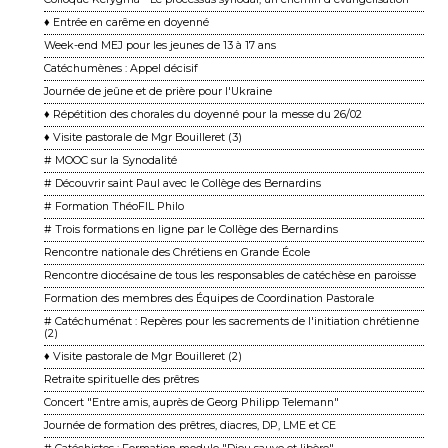
♦ Entrée en carême en doyenné
Week-end MEJ pour les jeunes de 13 à 17 ans
Catéchumènes : Appel décisif
Journée de jeûne et de prière pour l'Ukraine
♦ Répétition des chorales du doyenné pour la messe du 26/02
♦ Visite pastorale de Mgr Bouilleret (3)
# MOOC sur la Synodalité
# Découvrir saint Paul avec le Collège des Bernardins
# Formation ThéoFIL Philo
# Trois formations en ligne par le Collège des Bernardins
Rencontre nationale des Chrétiens en Grande École
Rencontre diocésaine de tous les responsables de catéchèse en paroisse
Formation des membres des Équipes de Coordination Pastorale
# Catéchuménat : Repères pour les sacrements de l'initiation chrétienne
(2)
♦ Visite pastorale de Mgr Bouilleret (2)
Retraite spirituelle des prêtres
Concert "Entre amis, auprès de Georg Philipp Telemann"
Journée de formation des prêtres, diacres, DP, LME et CE