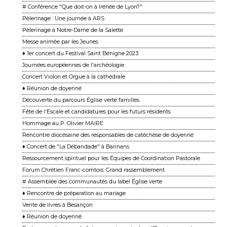
# Conférence "Que doit-on à Irénée de Lyon?"
Pèlerinage : Une journée à ARS
Pèlerinage à Notre-Dame de la Salette
Messe animée par les Jeunes
♦ 1er concert du Festival Saint Bénigne 2023
Journées européennes de l'archéologie
Concert Violon et Orgue à la cathédrale
♦ Réunion de doyenné
Découverte du parcours Église verte familles
Fête de l'Escale et candidatures pour les futurs résidents
Hommage au P. Olivier MAIRE
Rencontre diocésaine des responsables de catéchèse de doyenné
♦ Concert de "La Débandade" à Bannans
Ressourcement spirituel pour les Équipes de Coordination Pastorale
Forum Chrétien Franc-comtois: Grand rassemblement
# Assemblée des communautés du label Église verte
♦ Rencontre de préparation au mariage
Vente de livres à Besançon
♦ Réunion de doyenné