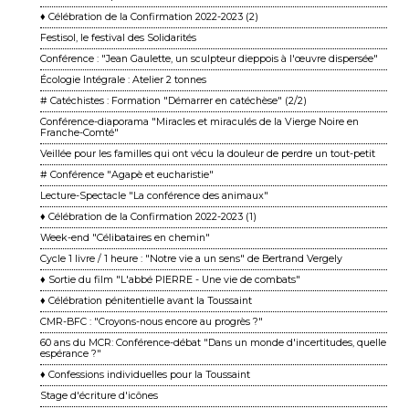
♦ Célébration de la Confirmation 2022-2023 (2)
Festisol, le festival des Solidarités
Conférence : "Jean Gaulette, un sculpteur dieppois à l'œuvre dispersée"
Écologie Intégrale : Atelier 2 tonnes
# Catéchistes : Formation "Démarrer en catéchèse" (2/2)
Conférence-diaporama "Miracles et miraculés de la Vierge Noire en
Franche-Comté"
Veillée pour les familles qui ont vécu la douleur de perdre un tout-petit
# Conférence "Agapè et eucharistie"
Lecture-Spectacle "La conférence des animaux"
♦ Célébration de la Confirmation 2022-2023 (1)
Week-end "Célibataires en chemin"
Cycle 1 livre / 1 heure : "Notre vie a un sens" de Bertrand Vergely
♦ Sortie du film "L'abbé PIERRE - Une vie de combats"
♦ Célébration pénitentielle avant la Toussaint
CMR-BFC : "Croyons-nous encore au progrès ?"
60 ans du MCR: Conférence-débat "Dans un monde d'incertitudes, quelle
espérance ?"
♦ Confessions individuelles pour la Toussaint
Stage d'écriture d'icônes