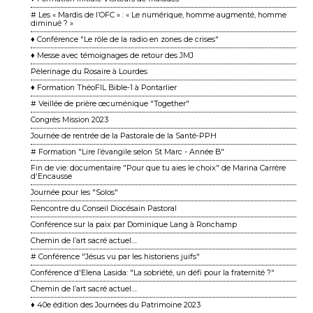
# Les « Mardis de l’OFC » : « Le numérique, homme augmenté, homme
diminué ? »
♦ Conférence "Le rôle de la radio en zones de crises"
♦ Messe avec témoignages de retour des JMJ
Pèlerinage du Rosaire à Lourdes
♦ Formation ThéoFIL Bible-1 à Pontarlier
# Veillée de prière œcuménique "Together"
Congrès Mission 2023
Journée de rentrée de la Pastorale de la Santé-PPH
# Formation "Lire l’évangile selon St Marc - Année B"
Fin de vie: documentaire "Pour que tu aies le choix" de Marina Carrère
d'Encausse
Journée pour les "Solos"
Rencontre du Conseil Diocésain Pastoral
Conférence sur la paix par Dominique Lang à Ronchamp
Chemin de l’art sacré actuel....
# Conférence "Jésus vu par les historiens juifs"
Conférence d'Elena Lasida: "La sobriété, un défi pour la fraternité ?"
Chemin de l’art sacré actuel....
♦ 40e édition des Journées du Patrimoine 2023