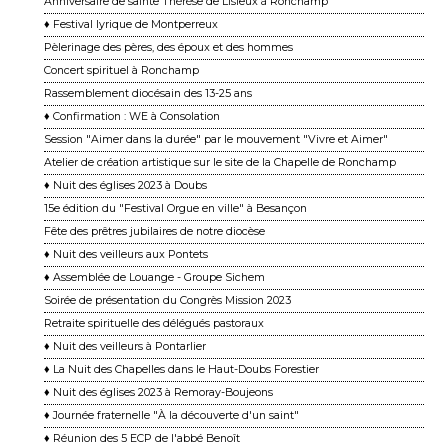
Anniversaire de sainte Thérèse de Lisieux à Ronchamp
♦ Festival lyrique de Montperreux
Pèlerinage des pères, des époux et des hommes
Concert spirituel à Ronchamp
Rassemblement diocésain des 13-25 ans
♦ Confirmation : WE à Consolation
Session "Aimer dans la durée" par le mouvement "Vivre et Aimer"
Atelier de création artistique sur le site de la Chapelle de Ronchamp
♦ Nuit des églises 2023 à Doubs
15e édition du "Festival Orgue en ville" à Besançon
Fête des prêtres jubilaires de notre diocèse
♦ Nuit des veilleurs aux Pontets
♦ Assemblée de Louange - Groupe Sichem
Soirée de présentation du Congrès Mission 2023
Retraite spirituelle des délégués pastoraux
♦ Nuit des veilleurs à Pontarlier
♦ La Nuit des Chapelles dans le Haut-Doubs Forestier
♦ Nuit des églises 2023 à Remoray-Boujeons
♦ Journée fraternelle "À la découverte d'un saint"
♦ Réunion des 5 ECP de l'abbé Benoît