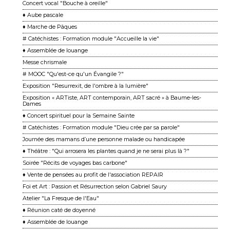
Concert vocal "Bouche à oreille"
♦ Aube pascale
♦ Marche de Pâques
# Catéchistes : Formation module "Accueille la vie"
♦ Assemblée de louange
Messe chrismale
# MOOC "Qu'est-ce qu'un Évangile ?"
Exposition "Resurrexit, de l'ombre à la lumière"
Exposition « ARTiste, ART contemporain, ART sacré » à Baume-les-
Dames
♦ Concert spirituel pour la Semaine Sainte
# Catéchistes : Formation module "Dieu crée par sa parole"
Journée des mamans d’une personne malade ou handicapée
♦ Théâtre : "Qui arrosera les plantes quand je ne serai plus là ?"
Soirée "Récits de voyages bas carbone"
♦ Vente de pensées au profit de l'association REPAIR
Foi et Art : Passion et Résurrection selon Gabriel Saury
Atelier "La Fresque de l'Eau"
♦ Réunion caté de doyenné
♦ Assemblée de louange