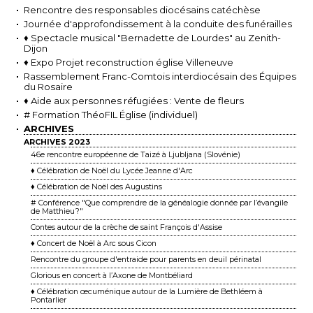
Rencontre des responsables diocésains catéchèse
Journée d'approfondissement à la conduite des funérailles
♦ Spectacle musical "Bernadette de Lourdes" au Zenith-
Dijon
♦ Expo Projet reconstruction église Villeneuve
Rassemblement Franc-Comtois interdiocésain des Équipes
du Rosaire
♦ Aide aux personnes réfugiées : Vente de fleurs
# Formation ThéoFIL Église (individuel)
ARCHIVES
ARCHIVES 2023
46e rencontre européenne de Taizé à Ljubljana (Slovénie)
♦ Célébration de Noël du Lycée Jeanne d'Arc
♦ Célébration de Noël des Augustins
# Conférence "Que comprendre de la généalogie donnée par l’évangile
de Matthieu ?"
Contes autour de la crèche de saint François d'Assise
♦ Concert de Noël à Arc sous Cicon
Rencontre du groupe d'entraide pour parents en deuil périnatal
Glorious en concert à l’Axone de Montbéliard
♦ Célébration œcuménique autour de la Lumière de Bethléem à
Pontarlier