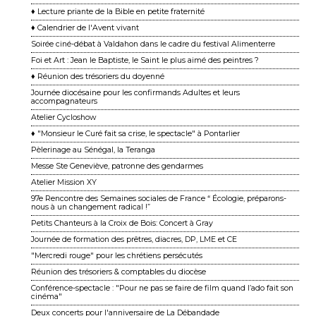
♦ Lecture priante de la Bible en petite fraternité
♦ Calendrier de l'Avent vivant
Soirée ciné-débat à Valdahon dans le cadre du festival Alimenterre
Foi et Art : Jean le Baptiste, le Saint le plus aimé des peintres ?
♦ Réunion des trésoriers du doyenné
Journée diocésaine pour les confirmands Adultes et leurs
accompagnateurs
Atelier Cycloshow
♦ "Monsieur le Curé fait sa crise, le spectacle" à Pontarlier
Pèlerinage au Sénégal, la Teranga
Messe Ste Geneviève, patronne des gendarmes
Atelier Mission XY
97e Rencontre des Semaines sociales de France “ Écologie, préparons-
nous à un changement ra dical !”
Petits Chanteurs à la Croix de Bois: Concert à Gray
Journée de formation des prêtres, diacres, DP, LME et CE
"Mercredi rouge" pour les chrétiens persécutés
Réunion des trésoriers & comptables du diocèse
Conférence-spectacle : "Pour ne pas se faire de film quand l’ado fait son
cinéma"
Deux concerts pour l'anniversaire de La Débandade