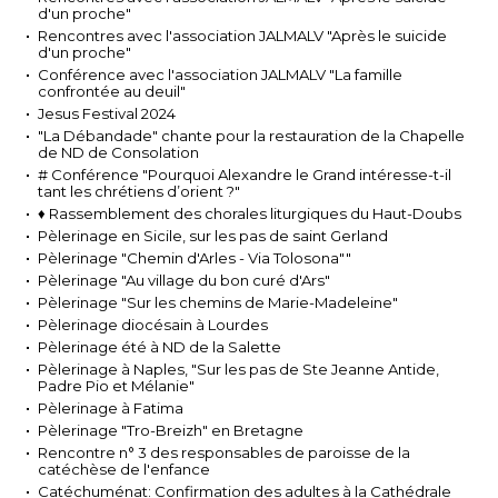
d'un proche"
Rencontres avec l'association JALMALV "Après le suicide
d'un proche"
Conférence avec l'association JALMALV "La famille
confrontée au deuil"
Jesus Festival 2024
"La Débandade" chante pour la restauration de la Chapelle
de ND de Consolation
# Conférence "Pourquoi Alexandre le Grand intéresse-t-il
tant les chrétiens d’orient ?"
♦ Rassemblement des chorales liturgiques du Haut-Doubs
Pèlerinage en Sicile, sur les pas de saint Gerland
Pèlerinage "Chemin d'Arles - Via Tolosona""
Pèlerinage "Au village du bon curé d'Ars"
Pèlerinage "Sur les chemins de Marie-Madeleine"
Pèlerinage diocésain à Lourdes
Pèlerinage été à ND de la Salette
Pèlerinage à Naples, "Sur les pas de Ste Jeanne Antide,
Padre Pio et Mélanie"
Pèlerinage à Fatima
Pèlerinage "Tro-Breizh" en Bretagne
Rencontre n° 3 des responsables de paroisse de la
catéchèse de l'enfance
Catéchuménat: Confirmation des adultes à la Cathédrale