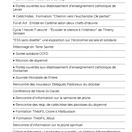
♦ Portes ouvertes aux établissement d'enseignement catholique de
Levier
# Catéchistes : Formation "Chemin vers l'eucharistie (3e partie)"
Foi et Art : Entrée en Carême selon deux chefs-d'œuvre
Cycle 1 heure /1 œuvre : "Écouter le silence à l’intérieur" de Thierry
Janssen
"ESS sans disette", une exposition sur l'économie sociale et solidaire
Pèlerinage en Terre Sainte
♦ Soirée solidaire CCFD
♦ Réunion de doyenné
♦ Portes ouvertes aux établissement d'enseignement catholique de
Pontarlier
♦ Journée Mondiale de Prière
Rencontre des nouveaux Délégués Pastoraux du diocèse
Conférence de Marie-Jo Gacek
♦ Rencontre d'information sur la semaine de jeûne
♦ Rencontre des resp. de catéchèse des paroisses du doyenné
♦ Formation ThéoFIL Croire à Malbuisson
# Formation ThéoFIL Jésus
Rencontre d'information sur le jeûne spirituel
Colloque Kerygma - Le processus synodal, un chemin d'évangélisation