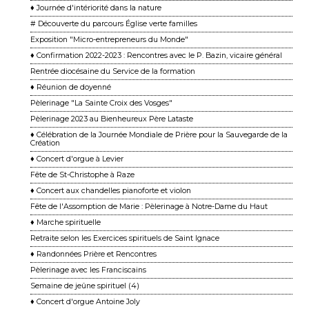
♦ Journée d'intériorité dans la nature
# Découverte du parcours Église verte familles
Exposition "Micro-entrepreneurs du Monde"
♦ Confirmation 2022-2023 : Rencontres avec le P. Bazin, vicaire général
Rentrée diocésaine du Service de la formation
♦ Réunion de doyenné
Pèlerinage "La Sainte Croix des Vosges"
Pèlerinage 2023 au Bienheureux Père Lataste
♦ Célébration de la Journée Mondiale de Prière pour la Sauvegarde de la
Création
♦ Concert d'orgue à Levier
Fête de St-Christophe à Raze
♦ Concert aux chandelles pianoforte et violon
Fête de l'Assomption de Marie : Pèlerinage à Notre-Dame du Haut
♦ Marche spirituelle
Retraite selon les Exercices spirituels de Saint Ignace
♦ Randonnées Prière et Rencontres
Pèlerinage avec les Franciscains
Semaine de jeûne spirituel (4)
♦ Concert d'orgue Antoine Joly