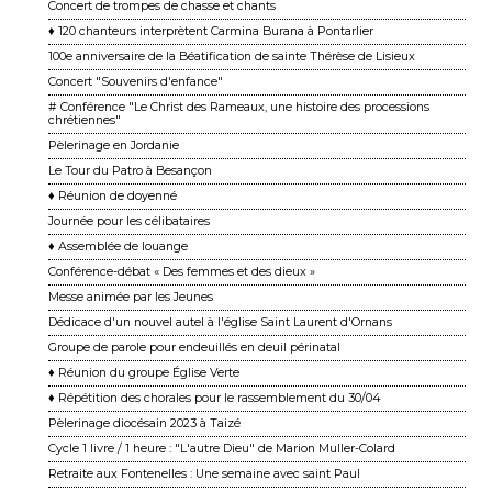
Concert de trompes de chasse et chants
♦ 120 chanteurs interprètent Carmina Burana à Pontarlier
100e anniversaire de la Béatification de sainte Thérèse de Lisieux
Concert "Souvenirs d'enfance"
# Conférence "Le Christ des Rameaux, une histoire des processions
chrétiennes"
Pèlerinage en Jordanie
Le Tour du Patro à Besançon
♦ Réunion de doyenné
Journée pour les célibataires
♦ Assemblée de louange
Conférence-débat « Des femmes et des dieux »
Messe animée par les Jeunes
Dédicace d'un nouvel autel à l'église Saint Laurent d'Ornans
Groupe de parole pour endeuillés en deuil périnatal
♦ Réunion du groupe Église Verte
♦ Répétition des chorales pour le rassemblement du 30/04
Pèlerinage diocésain 2023 à Taizé
Cycle 1 livre / 1 heure : "L'autre Dieu" de Marion Muller-Colard
Retraite aux Fontenelles : Une semaine avec saint Paul