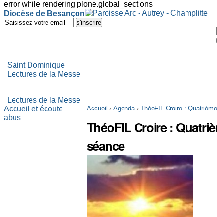
error while rendering plone.global_sections
Outils
Diocèse de Besançon
personnels
Aller
au
contenu.
|
Aller
à
Saint Dominique
la
Lectures de la Messe
navigation
Lectures de la Messe
Accueil et écoute
Accueil
›
Agenda
›
ThéoFIL Croire : Quatrièm
abus
ThéoFIL Croire : Quatri
séance