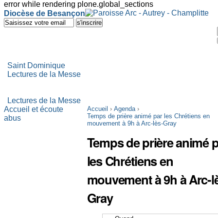
error while rendering plone.global_sections
Outils
Diocèse de Besançon
personnels
Aller
au
contenu.
|
Aller
à
Saint Dominique
la
Lectures de la Messe
navigation
Lectures de la Messe
Accueil et écoute
Accueil
›
Agenda
›
Temps de prière animé par les Chrétiens en
abus
mouvement à 9h à Arc-lès-Gray
Temps de prière animé p
les Chrétiens en
mouvement à 9h à Arc-l
Gray