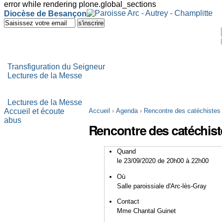
error while rendering plone.global_sections
Outils
Diocèse de Besançon
personnels
Aller
au
contenu.
|
Aller
à
Transfiguration du Seigneur
la
Lectures de la Messe
navigation
Lectures de la Messe
Accueil et écoute
Accueil
›
Agenda
›
Rencontre des catéchistes
abus
Rencontre des catéchist
Quand
le 23/09/2020
de 20h00
à 22h00
Où
Salle paroissiale d'Arc-lès-Gray
Contact
Mme Chantal Guinet