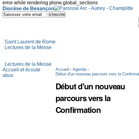
error while rendering plone.global_sections
Outils
Diocèse de Besançon
personnels
Aller
au
contenu.
|
Aller
à
Saint Laurent de Rome
la
Lectures de la Messe
navigation
Lectures de la Messe
Accueil et écoute
Accueil
›
Agenda
›
Début d'un nouveau parcours vers la Confirma
abus
Début d'un nouveau
parcours vers la
Confirmation