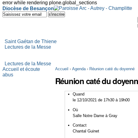
error while rendering plone.global_sections
Outils
Diocèse de Besançon
personnels
Aller
au
contenu.
|
Aller
à
Saint Gaétan de Thiene
la
Lectures de la Messe
navigation
Lectures de la Messe
Accueil et écoute
Accueil
›
Agenda
›
Réunion caté du doyenné
abus
Réunion caté du doyen
Quand
le 12/10/2021
de 17h30
à 19h00
Où
Salle Notre Dame à Gray
Contact
Chantal Guinet