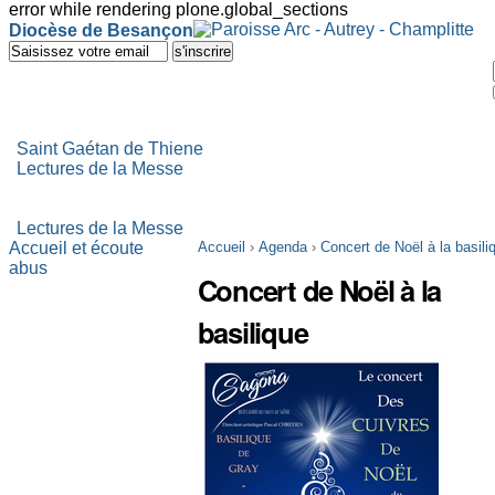
error while rendering plone.global_sections
Outils
Diocèse de Besançon
personnels
Aller
au
contenu.
|
Aller
à
Saint Gaétan de Thiene
la
Lectures de la Messe
navigation
Lectures de la Messe
Accueil et écoute
Accueil
›
Agenda
›
Concert de Noël à la basili
abus
Concert de Noël à la
basilique