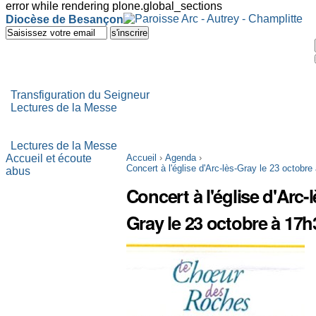
error while rendering plone.global_sections
Outils
Diocèse de Besançon
personnels
Aller
au
contenu.
|
Aller
à
Transfiguration du Seigneur
la
Lectures de la Messe
navigation
Lectures de la Messe
Accueil et écoute
Accueil
›
Agenda
›
Concert à l'église d'Arc-lès-Gray le 23 octobre
abus
Concert à l'église d'Arc-l
Gray le 23 octobre à 17h