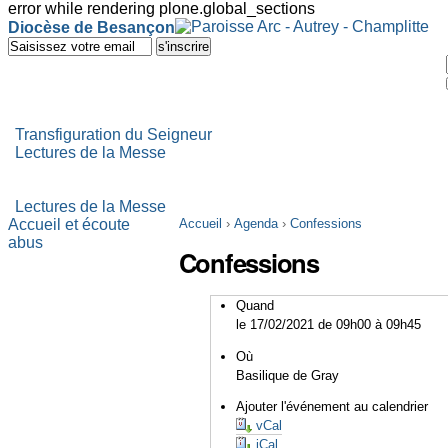
error while rendering plone.global_sections
Outils
Diocèse de Besançon
personnels
Aller
au
contenu.
|
Aller
à
Transfiguration du Seigneur
la
Lectures de la Messe
navigation
Lectures de la Messe
Accueil et écoute
Accueil
›
Agenda
›
Confessions
abus
Confessions
Quand
le 17/02/2021
de 09h00
à 09h45
Où
Basilique de Gray
Ajouter l'événement au calendrier
vCal
iCal