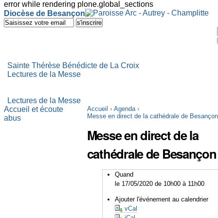
error while rendering plone.global_sections
Outils
Diocèse de Besançon
personnels
Aller
au
contenu.
|
Aller
à
Sainte Thérèse Bénédicte de La Croix
la
Lectures de la Messe
navigation
Lectures de la Messe
Accueil et écoute
Accueil
›
Agenda
›
Messe en direct de la cathédrale de Besançon
abus
Messe en direct de la
cathédrale de Besançon
Quand
le 17/05/2020
de 10h00
à 11h00
Ajouter l'événement au calendrier
vCal
iCal