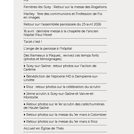
Foi
Ferrières-lès-Scey : Retour sur la messe des Rogations
Mailley : 1ère des communions et Profession de Foi
en images
Retour sur l'assemblée paroissiale du 25 avril 2026
16 avril : dernière messe à la chapelle de l'ancien
hôpital Paul Morel
Taizé c'est !
L'ange de la paroisse à l'hôpital
Des Rameaux à Pâques... revivez ces temps forts
(photos et témoignages)
♦ Scey-sur-Saône : retour photos sur l'action de
Carême
♦ Bénédiction de l'épicerie MD à Dampierre-sur-
Linotte
♦ Rioz : retour photos sur la célébration du scrutin
♦ 2ème scrutin à Scey-sur-Saône et Vaivre-et-
Montoille
♦ Retour photos sur le 1er scrutin des catéchumènes
de Haute-Saône
♦ Retour photos sur la messe du 1er mars à Colombier
♦ Retour photos sur la messe du 1er mars à Rioz
Accueil en Église de Théo