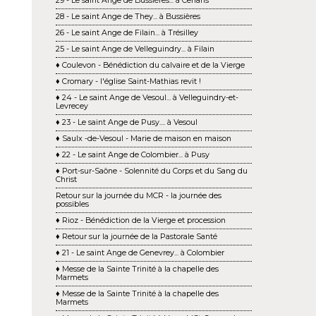
29 - Le saint Ange de Bussières... à Cenans
28 - Le saint Ange de They... à Bussières
26 - Le saint Ange de Filain... à Trésilley
25 - Le saint Ange de Velleguindry... à Filain
♦ Coulevon - Bénédiction du calvaire et de la Vierge
♦ Cromary - l'église Saint-Mathias revit !
♦ 24 - Le saint Ange de Vesoul... à Velleguindry-et-
Levrecey
♦ 23 - Le saint Ange de Pusy.... à Vesoul
♦ Saulx -de-Vesoul - Marie de maison en maison
♦ 22 - Le saint Ange de Colombier... à Pusy
♦ Port-sur-Saône - Solennité du Corps et du Sang du
Christ
Retour sur la journée du MCR - la journée des
possibles
♦ Rioz - Bénédiction de la Vierge et procession
♦ Retour sur la journée de la Pastorale Santé
♦ 21 - Le saint Ange de Genevrey... à Colombier
♦ Messe de la Sainte Trinité à la chapelle des
Marmets
♦ Messe de la Sainte Trinité à la chapelle des
Marmets