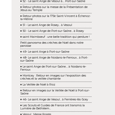
♦ 52 - Le saint Ange de Vesoul à.... Port-sur-Saône
♦ Retour photos sur la messe de la Présentation de
Jésus au Temple
♦ Retour photos sur la 175è Saint-Vincent à Échenoz-
la-Méline
♦ 51 - Le saint Ange de Rosey... à Vesoul
♦ 50 - Le saint Ange de Port-sur-Saône... à Rosey
♦ saint Maimboeuf : une belle tradition qui perdure !
Petit panorama des crèches de Noël dans notre
paroisse
♦ 49- Le saint Ange à Port-sur-Saône
♦ 48- Le saint Ange de Noidans-le-Ferroux... à Port-
sur-Saône
♦ Le saint Ange de Port-sur-Saône.... à Noidans-le-
Ferroux
♦ Montcey : Retour en images sur l'exposition des
crèches et la veillée chantante
♦ La Veillée de Noël à Rioz
♦ Retour en images sur la Veillée de Noël à Port-sur-
Saône
♦ 46- Le saint Ange de Vesoul... à Ferrières-lès-Scey
♦ Les Scouts et Guides de France ont transmis la
Lumière de Bethléem...
♦ Vesoul : Messe Rorate