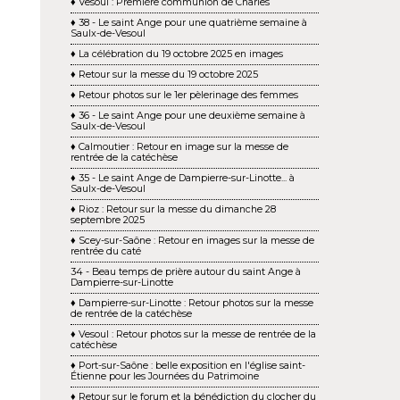
♦ Vesoul : Première communion de Charles
♦ 38 - Le saint Ange pour une quatrième semaine à
Saulx-de-Vesoul
♦ La célébration du 19 octobre 2025 en images
♦ Retour sur la messe du 19 octobre 2025
♦ Retour photos sur le 1er pèlerinage des femmes
♦ 36 - Le saint Ange pour une deuxième semaine à
Saulx-de-Vesoul
♦ Calmoutier : Retour en image sur la messe de
rentrée de la catéchèse
♦ 35 - Le saint Ange de Dampierre-sur-Linotte... à
Saulx-de-Vesoul
♦ Rioz : Retour sur la messe du dimanche 28
septembre 2025
♦ Scey-sur-Saône : Retour en images sur la messe de
rentrée du caté
34 - Beau temps de prière autour du saint Ange à
Dampierre-sur-Linotte
♦ Dampierre-sur-Linotte : Retour photos sur la messe
de rentrée de la catéchèse
♦ Vesoul : Retour photos sur la messe de rentrée de la
catéchèse
♦ Port-sur-Saône : belle exposition en l'église saint-
Étienne pour les Journées du Patrimoine
♦ Retour sur le forum et la bénédiction du clocher du