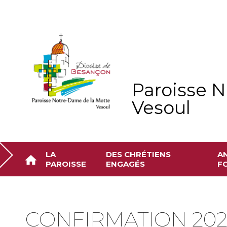
Aller
Outils
au
personnels
contenu.
|
Aller
à
la
navigation
Paroisse N
Vesoul
LA
DES CHRÉTIENS
A
PAROISSE
ENGAGÉS
FO
CONFIRMATION 202