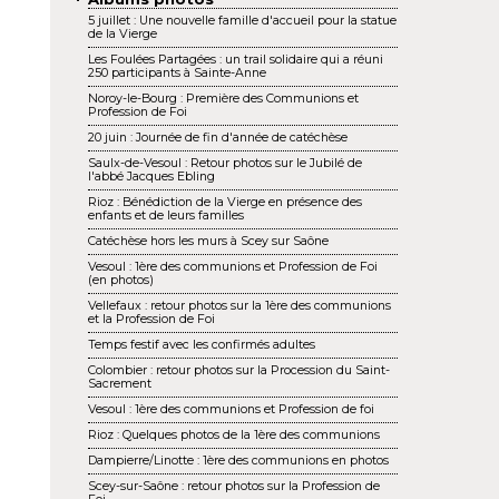
5 juillet : Une nouvelle famille d'accueil pour la statue
de la Vierge
Les Foulées Partagées : un trail solidaire qui a réuni
250 participants à Sainte-Anne
Noroy-le-Bourg : Première des Communions et
Profession de Foi
20 juin : Journée de fin d'année de catéchèse
Saulx-de-Vesoul : Retour photos sur le Jubilé de
l'abbé Jacques Ebling
Rioz : Bénédiction de la Vierge en présence des
enfants et de leurs familles
Catéchèse hors les murs à Scey sur Saône
Vesoul : 1ère des communions et Profession de Foi
(en photos)
Vellefaux : retour photos sur la 1ère des communions
et la Profession de Foi
Temps festif avec les confirmés adultes
Colombier : retour photos sur la Procession du Saint-
Sacrement
Vesoul : 1ère des communions et Profession de foi
Rioz : Quelques photos de la 1ère des communions
Dampierre/Linotte : 1ère des communions en photos
Scey-sur-Saône : retour photos sur la Profession de