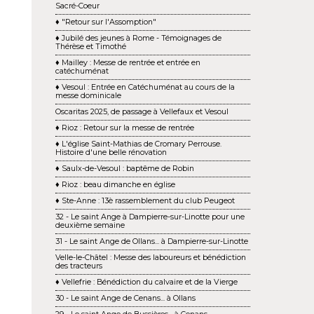
Sacré-Coeur
♦ "Retour sur l'Assomption"
♦ Jubilé des jeunes à Rome - Témoignages de
Thérèse et Timothé
♦ Mailley : Messe de rentrée et entrée en
catéchuménat
♦ Vesoul : Entrée en Catéchuménat au cours de la
messe dominicale
Oscaritas 2025, de passage à Vellefaux et Vesoul
♦ Rioz : Retour sur la messe de rentrée
♦ L'église Saint-Mathias de Cromary Perrouse.
Histoire d'une belle rénovation
♦ Saulx-de-Vesoul : baptême de Robin
♦ Rioz : beau dimanche en église
♦ Ste-Anne : 13è rassemblement du club Peugeot
32 - Le saint Ange à Dampierre-sur-Linotte pour une
deuxième semaine
31 - Le saint Ange de Ollans... à Dampierre-sur-Linotte
Velle-le-Châtel : Messe des laboureurs et bénédiction
des tracteurs
♦ Vellefrie : Bénédiction du calvaire et de la Vierge
30 - Le saint Ange de Cenans... à Ollans