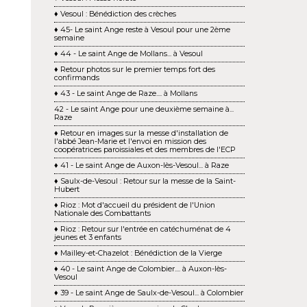
♦ Vesoul : Bénédiction des crèches
♦ 45- Le saint Ange reste à Vesoul pour une 2ème
semaine
♦ 44 - Le saint Ange de Mollans... à Vesoul
♦ Retour photos sur le premier temps fort des
confirmands
♦ 43 - Le saint Ange de Raze.... à Mollans
42 - Le saint Ange pour une deuxième semaine à...
Raze
♦ Retour en images sur la messe d'installation de
l'abbé Jean-Marie et l'envoi en mission des
coopératrices paroissiales et des membres de l'ECP
♦ 41 - Le saint Ange de Auxon-lès-Vesoul... à Raze
♦ Saulx-de-Vesoul : Retour sur la messe de la Saint-
Hubert
♦ Rioz : Mot d'accueil du président de l'Union
Nationale des Combattants
♦ Rioz : Retour sur l'entrée en catéchuménat de 4
jeunes et 3 enfants
♦ Mailley-et-Chazelot : Bénédiction de la Vierge
♦ 40 - Le saint Ange de Colombier.... à Auxon-lès-
Vesoul
♦ 39 - Le saint Ange de Saulx-de-Vesoul... à Colombier