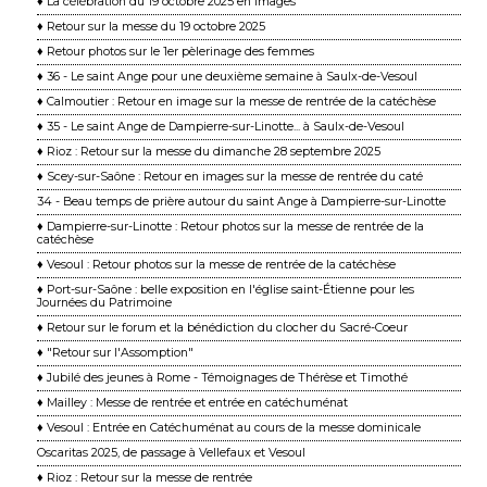
♦ La célébration du 19 octobre 2025 en images
♦ Retour sur la messe du 19 octobre 2025
♦ Retour photos sur le 1er pèlerinage des femmes
♦ 36 - Le saint Ange pour une deuxième semaine à Saulx-de-Vesoul
♦ Calmoutier : Retour en image sur la messe de rentrée de la catéchèse
♦ 35 - Le saint Ange de Dampierre-sur-Linotte... à Saulx-de-Vesoul
♦ Rioz : Retour sur la messe du dimanche 28 septembre 2025
♦ Scey-sur-Saône : Retour en images sur la messe de rentrée du caté
34 - Beau temps de prière autour du saint Ange à Dampierre-sur-Linotte
♦ Dampierre-sur-Linotte : Retour photos sur la messe de rentrée de la
catéchèse
♦ Vesoul : Retour photos sur la messe de rentrée de la catéchèse
♦ Port-sur-Saône : belle exposition en l'église saint-Étienne pour les
Journées du Patrimoine
♦ Retour sur le forum et la bénédiction du clocher du Sacré-Coeur
♦ "Retour sur l'Assomption"
♦ Jubilé des jeunes à Rome - Témoignages de Thérèse et Timothé
♦ Mailley : Messe de rentrée et entrée en catéchuménat
♦ Vesoul : Entrée en Catéchuménat au cours de la messe dominicale
Oscaritas 2025, de passage à Vellefaux et Vesoul
♦ Rioz : Retour sur la messe de rentrée