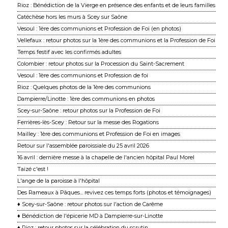
Rioz : Bénédiction de la Vierge en présence des enfants et de leurs familles
Catéchèse hors les murs à Scey sur Saône
Vesoul : 1ère des communions et Profession de Foi (en photos)
Vellefaux : retour photos sur la 1ère des communions et la Profession de Foi
Temps festif avec les confirmés adultes
Colombier : retour photos sur la Procession du Saint-Sacrement
Vesoul : 1ère des communions et Profession de foi
Rioz : Quelques photos de la 1ère des communions
Dampierre/Linotte : 1ère des communions en photos
Scey-sur-Saône : retour photos sur la Profession de Foi
Ferrières-lès-Scey : Retour sur la messe des Rogations
Mailley : 1ère des communions et Profession de Foi en images
Retour sur l'assemblée paroissiale du 25 avril 2026
16 avril : dernière messe à la chapelle de l'ancien hôpital Paul Morel
Taizé c'est !
L'ange de la paroisse à l'hôpital
Des Rameaux à Pâques... revivez ces temps forts (photos et témoignages)
♦ Scey-sur-Saône : retour photos sur l'action de Carême
♦ Bénédiction de l'épicerie MD à Dampierre-sur-Linotte
♦ Rioz : retour photos sur la célébration du scrutin