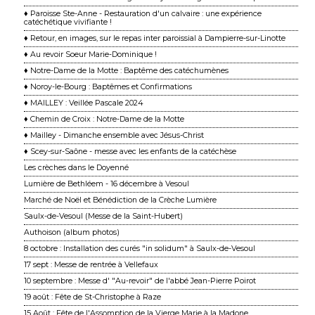
♦ Paroisse Ste-Anne - Restauration d'un calvaire : une expérience
catéchétique vivifiante !
♦ Retour, en images, sur le repas inter paroissial à Dampierre-sur-Linotte
♦ Au revoir Soeur Marie-Dominique !
♦ Notre-Dame de la Motte : Baptême des catéchumènes
♦ Noroy-le-Bourg : Baptêmes et Confirmations
♦ MAILLEY : Veillée Pascale 2024
♦ Chemin de Croix : Notre-Dame de la Motte
♦ Mailley - Dimanche ensemble avec Jésus-Christ
♦ Scey-sur-Saône - messe avec les enfants de la catéchèse
Les crèches dans le Doyenné
Lumière de Bethléem - 16 décembre à Vesoul
Marché de Noël et Bénédiction de la Crèche Lumière
Saulx-de-Vesoul (Messe de la Saint-Hubert)
Authoison (album photos)
8 octobre : Installation des curés "in solidum" à Saulx-de-Vesoul
17 sept : Messe de rentrée à Vellefaux
10 septembre : Messe d' "Au-revoir" de l'abbé Jean-Pierre Poirot
19 août : Fête de St-Christophe à Raze
15 Août : Fête de l'Assomption de la Vierge Marie à la Madone