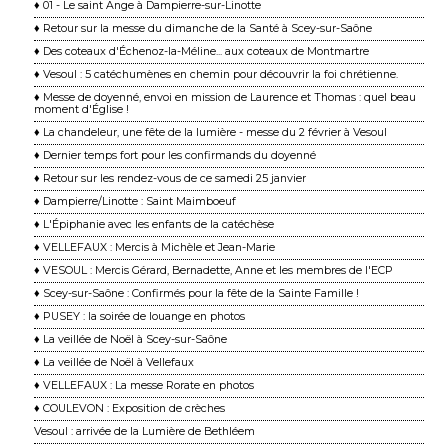
♦ 01 - Le saint Ange à Dampierre-sur-Linotte
♦ Retour sur la messe du dimanche de la Santé à Scey-sur-Saône
♦ Des coteaux d'Échenoz-la-Méline... aux coteaux de Montmartre
♦ Vesoul : 5 catéchumènes en chemin pour découvrir la foi chrétienne.
♦ Messe de doyenné, envoi en mission de Laurence et Thomas : quel beau
moment d'Église !
♦ La chandeleur, une fête de la lumière - messe du 2 février à Vesoul
♦ Dernier temps fort pour les confirmands du doyenné
♦ Retour sur les rendez-vous de ce samedi 25 janvier
♦ Dampierre/Linotte : Saint Maimboeuf
♦ L'Épiphanie avec les enfants de la catéchèse
♦ VELLEFAUX : Mercis à Michèle et Jean-Marie
♦ VESOUL : Mercis Gérard, Bernadette, Anne et les membres de l'ECP
♦ Scey-sur-Saône : Confirmés pour la fête de la Sainte Famille !
♦ PUSEY : la soirée de louange en photos
♦ La veillée de Noël à Scey-sur-Saône
♦ La veillée de Noël à Vellefaux
♦ VELLEFAUX : La messe Rorate en photos
♦ COULEVON : Exposition de crèches
Vesoul : arrivée de la Lumière de Bethléem