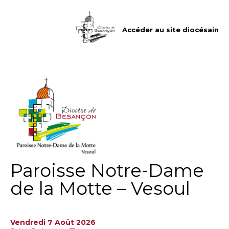
Aller
Outils
au
personnels
contenu.
|
Accéder au site diocésain
Aller
à
la
navigation
Paroisse Notre-Dame
de la Motte – Vesoul
Vendredi 7 Août 2026