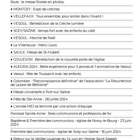
Raze : la messe Rorate en photos
♦ MONTCEY : Expo de crèches
♦ VELLEFAUX : Tous ensemble, pour entrer dans l'Avent !
♦ VESOUL : Bénédiction de la Crèche lumière
♦ SCEY/SAÔNE : temps fort avec les enfants du caté
♦ VESOUL : Marché de Noël
♦ La Villeneuve - Merci Louis
♦ SAULX : Messe de St-Hubert
♦ COULEVON : Bénédiction de la nouvelle porte de l'église
♦ ALEGRIA 2024 : Belle expérience pour 5 jeunes et 1 animatrice de Vesoul
♦ Vesoul : fête de Toussaint avec les enfants
♦ Colombier : "Reconnaissance définitive" de l'association "La Résurrection
de Lazare de Béthanie"
♦ Messe universelle à Port-sur-Saône
♦ Fête de Ste-Anne - 28 juillet 2024
♦ L'année MEJ se termine par une action d'équipe.
Paroisse Sainte-Anne : 1ères communions et professions de foi
Baptême & Première des communions - église de Noroy-le-Bourg - 23 juin
2024
Première des communions - église de Scey-sur-Saône - 16 juin 2024
♦ Retour sur la Veillée Louange du 14 juin en l'église Saint-Joseph