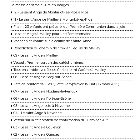
La messe chrismale 2025 en images
♦ 12 - Le saint Ange de Montarlot-lès-Rioz à Rioz
♦ 11 - Le saint Ange de Mailley à Montarlot-lès-Rioz
♦ Filain : 23 enfants ont préparé leur Première Communion dans la joie
♦ Le saint Ange à Mailley pour une 2ème semaine
♦ Vacherin et Vanille sur la colline de Sainte-Anne
♦ Bénédiction du chemin de croix en l'église de Mailley
♦ 09 - Le saint Ange à Mailley
♦ Vesoul : Premier scrutin des catéchumènes
♦ Tous ensemble avec Jésus-Christ de mi-Carême à Mailley
♦ 08 - Le saint Ange à Scey-sur-Saône
♦ Fête de printemps - Les Quatre Temps avec la Frat (15 mars 2025)
♦ 07 - Le saint Ange à Noidans-le-Ferroux
♦ 06 - Le saint Ange à Port-sur-Saône
♦ 05 - Le saint Ange reste à Navenne
♦ 04 - Le saint Ange à Navenne
♦ Retour sur la célébration de confirmation du 16 février 2025
♦ 03 - Le saint Ange à Coulevon
♦ 02 - Le saint Ange à Quincey