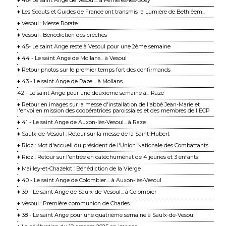
♦ 46- Le saint Ange de Vesoul... à Ferrières-lès-Scey
♦ Les Scouts et Guides de France ont transmis la Lumière de Bethléem...
♦ Vesoul : Messe Rorate
♦ Vesoul : Bénédiction des crèches
♦ 45- Le saint Ange reste à Vesoul pour une 2ème semaine
♦ 44 - Le saint Ange de Mollans... à Vesoul
♦ Retour photos sur le premier temps fort des confirmands
♦ 43 - Le saint Ange de Raze.... à Mollans
42 - Le saint Ange pour une deuxième semaine à... Raze
♦ Retour en images sur la messe d'installation de l'abbé Jean-Marie et
l'envoi en mission des coopératrices paroissiales et des membres de l'ECP
♦ 41 - Le saint Ange de Auxon-lès-Vesoul... à Raze
♦ Saulx-de-Vesoul : Retour sur la messe de la Saint-Hubert
♦ Rioz : Mot d'accueil du président de l'Union Nationale des Combattants
♦ Rioz : Retour sur l'entrée en catéchuménat de 4 jeunes et 3 enfants
♦ Mailley-et-Chazelot : Bénédiction de la Vierge
♦ 40 - Le saint Ange de Colombier.... à Auxon-lès-Vesoul
♦ 39 - Le saint Ange de Saulx-de-Vesoul... à Colombier
♦ Vesoul : Première communion de Charles
♦ 38 - Le saint Ange pour une quatrième semaine à Saulx-de-Vesoul