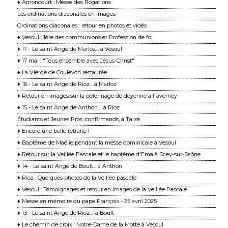
♦ Amoncourt : Messe des Rogations
Les ordinations diaconales en images
Ordinations diaconales : retour en photos et vidéo
♦ Vesoul : 1ère des communions et Profession de foi
♦ 17 - Le saint Ange de Marloz... à Vesoul
♦ 17 mai : "Tous ensemble avec Jésus-Christ"
♦ La Vierge de Coulevon restaurée
♦ 16 - Le saint Ange de Rioz... à Marloz
♦ Retour en images sur la pèlerinage de doyenné à Faverney
♦ 15 - Le saint Ange de Anthon.... à Rioz
Étudiants et Jeunes Pros, confirmands, à Taizé
♦ Encore une belle retraite !
♦ Baptême de Maëlie pendant la messe dominicale à Vesoul
♦ Retour sur la Veillée Pascale et le baptême d'Ema à Scey-sur-Saône
♦ 14 - Le saint Ange de Boult... à Anthon
♦ Rioz : Quelques photos de la Veillée pascale
♦ Vesoul : Témoignages et retour en images de la Veillée Pascale
♦ Messe en mémoire du pape François - 25 avril 2025
♦ 13 - Le saint Ange de Rioz.... à Boult
♦ Le chemin de croix : Notre-Dame de la Motte à Vesoul