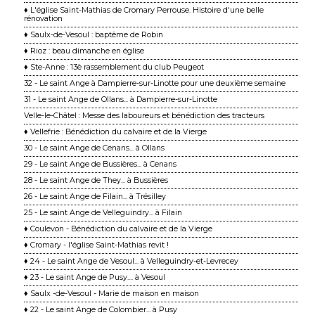
♦ L'église Saint-Mathias de Cromary Perrouse. Histoire d'une belle
rénovation
♦ Saulx-de-Vesoul : baptême de Robin
♦ Rioz : beau dimanche en église
♦ Ste-Anne : 13è rassemblement du club Peugeot
32 - Le saint Ange à Dampierre-sur-Linotte pour une deuxième semaine
31 - Le saint Ange de Ollans... à Dampierre-sur-Linotte
Velle-le-Châtel : Messe des laboureurs et bénédiction des tracteurs
♦ Vellefrie : Bénédiction du calvaire et de la Vierge
30 - Le saint Ange de Cenans... à Ollans
29 - Le saint Ange de Bussières... à Cenans
28 - Le saint Ange de They... à Bussières
26 - Le saint Ange de Filain... à Trésilley
25 - Le saint Ange de Velleguindry... à Filain
♦ Coulevon - Bénédiction du calvaire et de la Vierge
♦ Cromary - l'église Saint-Mathias revit !
♦ 24 - Le saint Ange de Vesoul... à Velleguindry-et-Levrecey
♦ 23 - Le saint Ange de Pusy.... à Vesoul
♦ Saulx -de-Vesoul - Marie de maison en maison
♦ 22 - Le saint Ange de Colombier... à Pusy