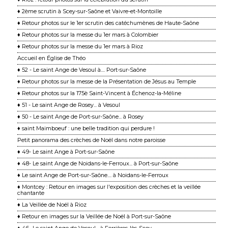
♦ 2ème scrutin à Scey-sur-Saône et Vaivre-et-Montoille
♦ Retour photos sur le 1er scrutin des catéchumènes de Haute-Saône
♦ Retour photos sur la messe du 1er mars à Colombier
♦ Retour photos sur la messe du 1er mars à Rioz
Accueil en Église de Théo
♦ 52 - Le saint Ange de Vesoul à.... Port-sur-Saône
♦ Retour photos sur la messe de la Présentation de Jésus au Temple
♦ Retour photos sur la 175è Saint-Vincent à Échenoz-la-Méline
♦ 51 - Le saint Ange de Rosey... à Vesoul
♦ 50 - Le saint Ange de Port-sur-Saône... à Rosey
♦ saint Maimboeuf : une belle tradition qui perdure !
Petit panorama des crèches de Noël dans notre paroisse
♦ 49- Le saint Ange à Port-sur-Saône
♦ 48- Le saint Ange de Noidans-le-Ferroux... à Port-sur-Saône
♦ Le saint Ange de Port-sur-Saône.... à Noidans-le-Ferroux
♦ Montcey : Retour en images sur l'exposition des crèches et la veillée
chantante
♦ La Veillée de Noël à Rioz
♦ Retour en images sur la Veillée de Noël à Port-sur-Saône