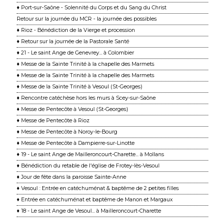
♦ Port-sur-Saône - Solennité du Corps et du Sang du Christ
Retour sur la journée du MCR - la journée des possibles
♦ Rioz - Bénédiction de la Vierge et procession
♦ Retour sur la journée de la Pastorale Santé
♦ 21 - Le saint Ange de Genevrey... à Colombier
♦ Messe de la Sainte Trinité à la chapelle des Marmets
♦ Messe de la Sainte Trinité à la chapelle des Marmets
♦ Messe de la Sainte Trinité à Vesoul (St-Georges)
♦ Rencontre catéchèse hors les murs à Scey-sur-Saône
♦ Messe de Pentecôte à Vesoul (St-Georges)
♦ Messe de Pentecôte à Rioz
♦ Messe de Pentecôte à Noroy-le-Bourg
♦ Messe de Pentecôte à Dampierre-sur-Linotte
♦ 19 - Le saint Ange de Mailleroncourt-Charette... à Mollans
♦ Bénédiction du retable de l'église de Frotey-lès-Vesoul
♦ Jour de fête dans la paroisse Sainte-Anne
♦ Vesoul : Entrée en catéchuménat & baptême de 2 petites filles
♦ Entrée en catéchuménat et baptême de Manon et Margaux
♦ 18 - Le saint Ange de Vesoul... à Mailleroncourt-Charette