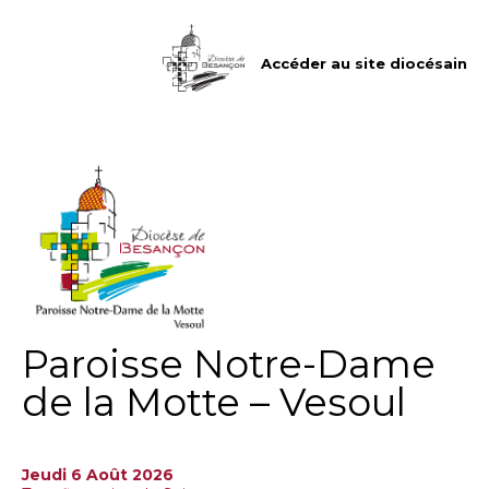
Aller
Outils
au
personnels
contenu.
|
Accéder au site diocésain
Aller
à
la
navigation
Paroisse Notre-Dame
de la Motte – Vesoul
Jeudi 6 Août 2026