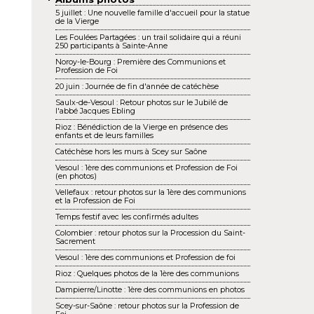
5 juillet : Une nouvelle famille d'accueil pour la statue
de la Vierge
Les Foulées Partagées : un trail solidaire qui a réuni
250 participants à Sainte-Anne
Noroy-le-Bourg : Première des Communions et
Profession de Foi
20 juin : Journée de fin d'année de catéchèse
Saulx-de-Vesoul : Retour photos sur le Jubilé de
l'abbé Jacques Ebling
Rioz : Bénédiction de la Vierge en présence des
enfants et de leurs familles
Catéchèse hors les murs à Scey sur Saône
Vesoul : 1ère des communions et Profession de Foi
(en photos)
Vellefaux : retour photos sur la 1ère des communions
et la Profession de Foi
Temps festif avec les confirmés adultes
Colombier : retour photos sur la Procession du Saint-
Sacrement
Vesoul : 1ère des communions et Profession de foi
Rioz : Quelques photos de la 1ère des communions
Dampierre/Linotte : 1ère des communions en photos
Scey-sur-Saône : retour photos sur la Profession de