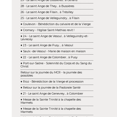
29 - Le saint Ange de Bussières... à Cenans
28 - Le saint Ange de They... à Bussières
26 - Le saint Ange de Filain... à Trésilley
25 - Le saint Ange de Velleguindry... à Filain
♦ Coulevon - Bénédiction du calvaire et de la Vierge
♦ Cromary - l'église Saint-Mathias revit !
♦ 24 - Le saint Ange de Vesoul... à Velleguindry-et-
Levrecey
♦ 23 - Le saint Ange de Pusy.... à Vesoul
♦ Saulx -de-Vesoul - Marie de maison en maison
♦ 22 - Le saint Ange de Colombier... à Pusy
♦ Port-sur-Saône - Solennité du Corps et du Sang du
Christ
Retour sur la journée du MCR - la journée des
possibles
♦ Rioz - Bénédiction de la Vierge et procession
♦ Retour sur la journée de la Pastorale Santé
♦ 21 - Le saint Ange de Genevrey... à Colombier
♦ Messe de la Sainte Trinité à la chapelle des
Marmets
♦ Messe de la Sainte Trinité à la chapelle des
Marmets