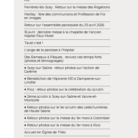
Foi
Ferrières-lès-Scey : Retour sur la messe des Rogations
Mailley : 1ère des communions et Profession de Foi
en images
Retour sur l'assemblée paroissiale du 25 avril 2026
16 avril : dernière messe à la chapelle de l'ancien
hôpital Paul Morel
Taizé c'est !
L'ange de la paroisse à l'hôpital
Des Rameaux à Pâques... revivez ces temps forts
(photos et témoignages)
♦ Scey-sur-Saône : retour photos sur l'action de
Carême
♦ Bénédiction de l'épicerie MD à Dampierre-sur-
Linotte
♦ Rioz : retour photos sur la célébration du scrutin
♦ 2ème scrutin à Scey-sur-Saône et Vaivre-et-
Montoille
♦ Retour photos sur le 1er scrutin des catéchumènes
de Haute-Saône
♦ Retour photos sur la messe du 1er mars à Colombier
♦ Retour photos sur la messe du 1er mars à Rioz
Accueil en Église de Théo