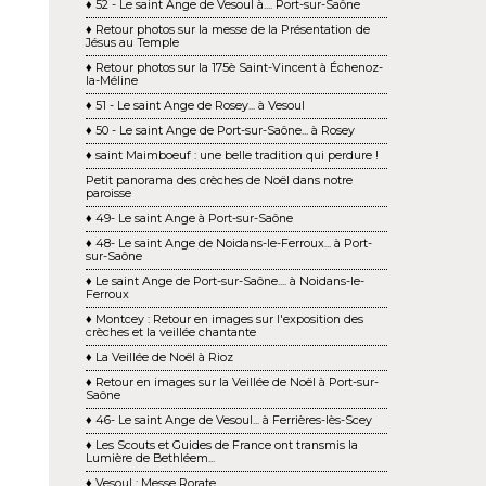
♦ 52 - Le saint Ange de Vesoul à.... Port-sur-Saône
♦ Retour photos sur la messe de la Présentation de
Jésus au Temple
♦ Retour photos sur la 175è Saint-Vincent à Échenoz-
la-Méline
♦ 51 - Le saint Ange de Rosey... à Vesoul
♦ 50 - Le saint Ange de Port-sur-Saône... à Rosey
♦ saint Maimboeuf : une belle tradition qui perdure !
Petit panorama des crèches de Noël dans notre
paroisse
♦ 49- Le saint Ange à Port-sur-Saône
♦ 48- Le saint Ange de Noidans-le-Ferroux... à Port-
sur-Saône
♦ Le saint Ange de Port-sur-Saône.... à Noidans-le-
Ferroux
♦ Montcey : Retour en images sur l'exposition des
crèches et la veillée chantante
♦ La Veillée de Noël à Rioz
♦ Retour en images sur la Veillée de Noël à Port-sur-
Saône
♦ 46- Le saint Ange de Vesoul... à Ferrières-lès-Scey
♦ Les Scouts et Guides de France ont transmis la
Lumière de Bethléem...
♦ Vesoul : Messe Rorate