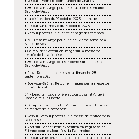
♦ Vesoul : Première communion de Charles
♦ 38 - Le saint Ange pour une quatrième semaine à
Saulx-de-Vesoul
♦ La célébration du 19 octobre 2025 en images
♦ Retour sur la messe du 19 octobre 2025
♦ Retour photos sur le 1er pèlerinage des femmes
♦ 36 - Le saint Ange pour une deuxième semaine à
Saulx-de-Vesoul
♦ Calmoutier : Retour en image sur la messe de
rentrée de la catéchèse
♦ 35 - Le saint Ange de Dampierre-sur-Linotte... à
Saulx-de-Vesoul
♦ Rioz : Retour sur la messe du dimanche 28
septembre 2025
♦ Scey-sur-Saône : Retour en images sur la messe de
rentrée du caté
34 - Beau temps de prière autour du saint Ange à
Dampierre-sur-Linotte
♦ Dampierre-sur-Linotte : Retour photos sur la messe
de rentrée de la catéchèse
♦ Vesoul : Retour photos sur la messe de rentrée de la
catéchèse
♦ Port-sur-Saône : belle exposition en l'église saint-
Étienne pour les Journées du Patrimoine
♦ Retour sur le forum et la bénédiction du clocher du