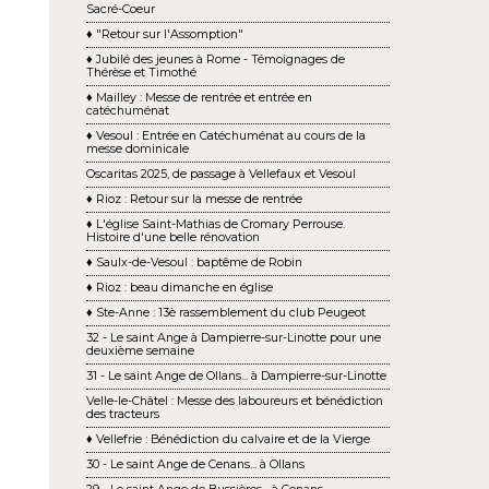
Sacré-Coeur
♦ "Retour sur l'Assomption"
♦ Jubilé des jeunes à Rome - Témoignages de
Thérèse et Timothé
♦ Mailley : Messe de rentrée et entrée en
catéchuménat
♦ Vesoul : Entrée en Catéchuménat au cours de la
messe dominicale
Oscaritas 2025, de passage à Vellefaux et Vesoul
♦ Rioz : Retour sur la messe de rentrée
♦ L'église Saint-Mathias de Cromary Perrouse.
Histoire d'une belle rénovation
♦ Saulx-de-Vesoul : baptême de Robin
♦ Rioz : beau dimanche en église
♦ Ste-Anne : 13è rassemblement du club Peugeot
32 - Le saint Ange à Dampierre-sur-Linotte pour une
deuxième semaine
31 - Le saint Ange de Ollans... à Dampierre-sur-Linotte
Velle-le-Châtel : Messe des laboureurs et bénédiction
des tracteurs
♦ Vellefrie : Bénédiction du calvaire et de la Vierge
30 - Le saint Ange de Cenans... à Ollans