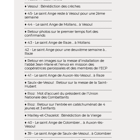
♦ Vesoul : Bénédiction des crèches
♦ 45- Le saint Ange reste à Vesoul pour une 2ème
semaine
♦ 44 - Le saint Ange de Mollans... à Vesoul
♦ Retour photos sur le premier temps fort des
confirmands
♦ 43 - Le saint Ange de Raze.... à Mollans
42 - Le saint Ange pour une deuxième semaine à...
Raze
♦ Retour en images sur la messe d'installation de
l'abbé Jean-Marie et l'envoi en mission des
coopératrices paroissiales et des membres de l'ECP
♦ 41 - Le saint Ange de Auxon-lès-Vesoul... à Raze
♦ Saulx-de-Vesoul : Retour sur la messe de la Saint-
Hubert
♦ Rioz : Mot d'accueil du président de l'Union
Nationale des Combattants
♦ Rioz : Retour sur l'entrée en catéchuménat de 4
jeunes et 3 enfants
♦ Mailley-et-Chazelot : Bénédiction de la Vierge
♦ 40 - Le saint Ange de Colombier.... à Auxon-lès-
Vesoul
♦ 39 - Le saint Ange de Saulx-de-Vesoul... à Colombier