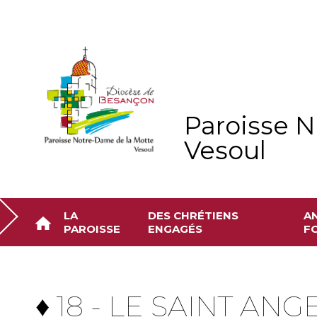
Aller
Outils
au
personnels
contenu.
|
Aller
à
la
navigation
Paroisse N
Vesoul
LA
DES CHRÉTIENS
A
PAROISSE
ENGAGÉS
FO
♦ 18 - LE SAINT ANG