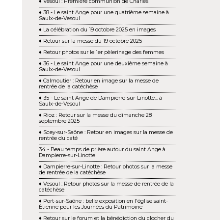
♦ Vesoul : Première communion de Charles
♦ 38 - Le saint Ange pour une quatrième semaine à
Saulx-de-Vesoul
♦ La célébration du 19 octobre 2025 en images
♦ Retour sur la messe du 19 octobre 2025
♦ Retour photos sur le 1er pèlerinage des femmes
♦ 36 - Le saint Ange pour une deuxième semaine à
Saulx-de-Vesoul
♦ Calmoutier : Retour en image sur la messe de
rentrée de la catéchèse
♦ 35 - Le saint Ange de Dampierre-sur-Linotte... à
Saulx-de-Vesoul
♦ Rioz : Retour sur la messe du dimanche 28
septembre 2025
♦ Scey-sur-Saône : Retour en images sur la messe de
rentrée du caté
34 - Beau temps de prière autour du saint Ange à
Dampierre-sur-Linotte
♦ Dampierre-sur-Linotte : Retour photos sur la messe
de rentrée de la catéchèse
♦ Vesoul : Retour photos sur la messe de rentrée de la
catéchèse
♦ Port-sur-Saône : belle exposition en l'église saint-
Étienne pour les Journées du Patrimoine
♦ Retour sur le forum et la bénédiction du clocher du