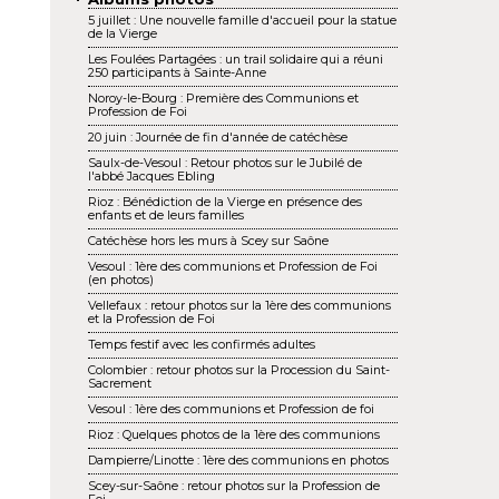
5 juillet : Une nouvelle famille d'accueil pour la statue
de la Vierge
Les Foulées Partagées : un trail solidaire qui a réuni
250 participants à Sainte-Anne
Noroy-le-Bourg : Première des Communions et
Profession de Foi
20 juin : Journée de fin d'année de catéchèse
Saulx-de-Vesoul : Retour photos sur le Jubilé de
l'abbé Jacques Ebling
Rioz : Bénédiction de la Vierge en présence des
enfants et de leurs familles
Catéchèse hors les murs à Scey sur Saône
Vesoul : 1ère des communions et Profession de Foi
(en photos)
Vellefaux : retour photos sur la 1ère des communions
et la Profession de Foi
Temps festif avec les confirmés adultes
Colombier : retour photos sur la Procession du Saint-
Sacrement
Vesoul : 1ère des communions et Profession de foi
Rioz : Quelques photos de la 1ère des communions
Dampierre/Linotte : 1ère des communions en photos
Scey-sur-Saône : retour photos sur la Profession de