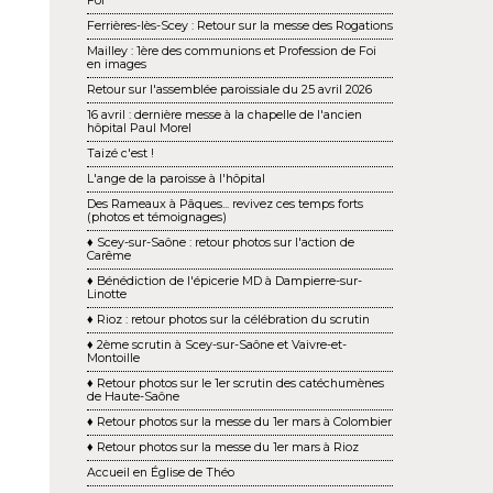
Foi
Ferrières-lès-Scey : Retour sur la messe des Rogations
Mailley : 1ère des communions et Profession de Foi
en images
Retour sur l'assemblée paroissiale du 25 avril 2026
16 avril : dernière messe à la chapelle de l'ancien
hôpital Paul Morel
Taizé c'est !
L'ange de la paroisse à l'hôpital
Des Rameaux à Pâques... revivez ces temps forts
(photos et témoignages)
♦ Scey-sur-Saône : retour photos sur l'action de
Carême
♦ Bénédiction de l'épicerie MD à Dampierre-sur-
Linotte
♦ Rioz : retour photos sur la célébration du scrutin
♦ 2ème scrutin à Scey-sur-Saône et Vaivre-et-
Montoille
♦ Retour photos sur le 1er scrutin des catéchumènes
de Haute-Saône
♦ Retour photos sur la messe du 1er mars à Colombier
♦ Retour photos sur la messe du 1er mars à Rioz
Accueil en Église de Théo