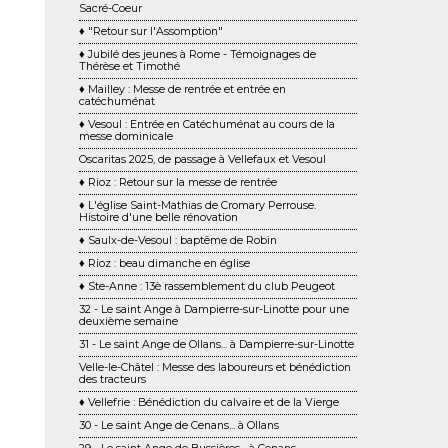
Sacré-Coeur
♦ "Retour sur l'Assomption"
♦ Jubilé des jeunes à Rome - Témoignages de
Thérèse et Timothé
♦ Mailley : Messe de rentrée et entrée en
catéchuménat
♦ Vesoul : Entrée en Catéchuménat au cours de la
messe dominicale
Oscaritas 2025, de passage à Vellefaux et Vesoul
♦ Rioz : Retour sur la messe de rentrée
♦ L'église Saint-Mathias de Cromary Perrouse.
Histoire d'une belle rénovation
♦ Saulx-de-Vesoul : baptême de Robin
♦ Rioz : beau dimanche en église
♦ Ste-Anne : 13è rassemblement du club Peugeot
32 - Le saint Ange à Dampierre-sur-Linotte pour une
deuxième semaine
31 - Le saint Ange de Ollans... à Dampierre-sur-Linotte
Velle-le-Châtel : Messe des laboureurs et bénédiction
des tracteurs
♦ Vellefrie : Bénédiction du calvaire et de la Vierge
30 - Le saint Ange de Cenans... à Ollans