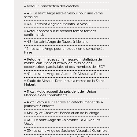
♦ Vesoul : Bénédiction des crèches
♦ 45- Le saint Ange reste à Vesoul pour une 2ème
semaine
♦ 44 - Le saint Ange de Mollans... à Vesoul
♦ Retour photos sur le premier temps fort des
confirmands
♦ 43 - Le saint Ange de Raze.... à Mollans
42 - Le saint Ange pour une deuxième semaine à...
Raze
♦ Retour en images sur la messe d'installation de
l'abbé Jean-Marie et l'envoi en mission des
coopératrices paroissiales et des membres de l'ECP
♦ 41 - Le saint Ange de Auxon-lès-Vesoul... à Raze
♦ Saulx-de-Vesoul : Retour sur la messe de la Saint-
Hubert
♦ Rioz : Mot d'accueil du président de l'Union
Nationale des Combattants
♦ Rioz : Retour sur l'entrée en catéchuménat de 4
jeunes et 3 enfants
♦ Mailley-et-Chazelot : Bénédiction de la Vierge
♦ 40 - Le saint Ange de Colombier.... à Auxon-lès-
Vesoul
♦ 39 - Le saint Ange de Saulx-de-Vesoul... à Colombier