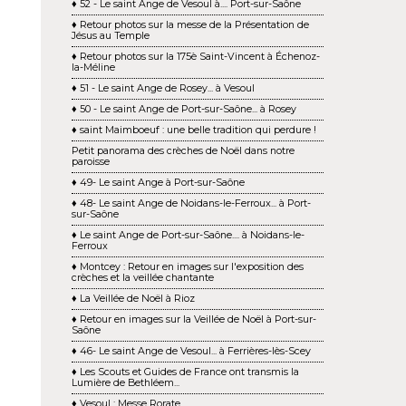
♦ 52 - Le saint Ange de Vesoul à.... Port-sur-Saône
♦ Retour photos sur la messe de la Présentation de
Jésus au Temple
♦ Retour photos sur la 175è Saint-Vincent à Échenoz-
la-Méline
♦ 51 - Le saint Ange de Rosey... à Vesoul
♦ 50 - Le saint Ange de Port-sur-Saône... à Rosey
♦ saint Maimboeuf : une belle tradition qui perdure !
Petit panorama des crèches de Noël dans notre
paroisse
♦ 49- Le saint Ange à Port-sur-Saône
♦ 48- Le saint Ange de Noidans-le-Ferroux... à Port-
sur-Saône
♦ Le saint Ange de Port-sur-Saône.... à Noidans-le-
Ferroux
♦ Montcey : Retour en images sur l'exposition des
crèches et la veillée chantante
♦ La Veillée de Noël à Rioz
♦ Retour en images sur la Veillée de Noël à Port-sur-
Saône
♦ 46- Le saint Ange de Vesoul... à Ferrières-lès-Scey
♦ Les Scouts et Guides de France ont transmis la
Lumière de Bethléem...
♦ Vesoul : Messe Rorate