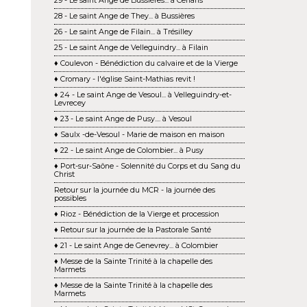
29 - Le saint Ange de Bussières... à Cenans
28 - Le saint Ange de They... à Bussières
26 - Le saint Ange de Filain... à Trésilley
25 - Le saint Ange de Velleguindry... à Filain
♦ Coulevon - Bénédiction du calvaire et de la Vierge
♦ Cromary - l'église Saint-Mathias revit !
♦ 24 - Le saint Ange de Vesoul... à Velleguindry-et-
Levrecey
♦ 23 - Le saint Ange de Pusy.... à Vesoul
♦ Saulx -de-Vesoul - Marie de maison en maison
♦ 22 - Le saint Ange de Colombier... à Pusy
♦ Port-sur-Saône - Solennité du Corps et du Sang du
Christ
Retour sur la journée du MCR - la journée des
possibles
♦ Rioz - Bénédiction de la Vierge et procession
♦ Retour sur la journée de la Pastorale Santé
♦ 21 - Le saint Ange de Genevrey... à Colombier
♦ Messe de la Sainte Trinité à la chapelle des
Marmets
♦ Messe de la Sainte Trinité à la chapelle des
Marmets