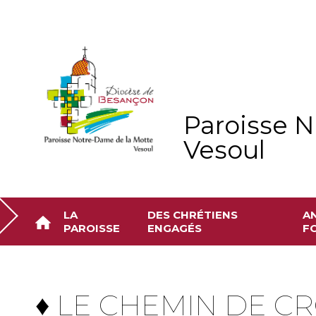
Aller
Outils
au
personnels
contenu.
|
Aller
à
la
navigation
Paroisse N
Vesoul
LA
DES CHRÉTIENS
A
PAROISSE
ENGAGÉS
FO
♦ LE CHEMIN DE CR