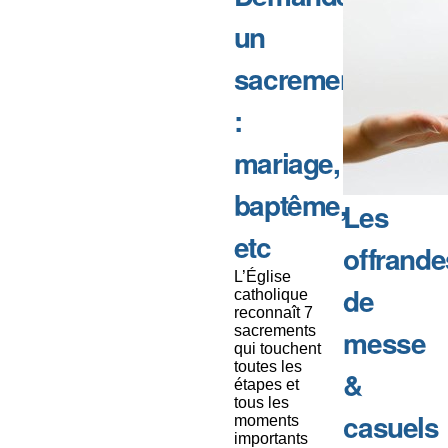
un
sacrement
:
mariage,
baptême,
Les
etc
offrande
L’Église
de
catholique
reconnaît 7
sacrements
messe
qui touchent
toutes les
&
étapes et
tous les
casuels
moments
importants