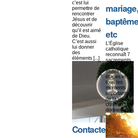
c’est lui
mariage
permettre de
rencontrer
baptême
Jésus et de
découvrir
qu’il est aimé
etc
de Dieu.
C’est aussi
L’Église
lui donner
catholique
des
reconnaît 7
éléments [...]
sacrements
qui touchent
toutes les
étapes et
tous les
moments
importants
de la vie du
chrétien : ils
donnent [...]
Contacter