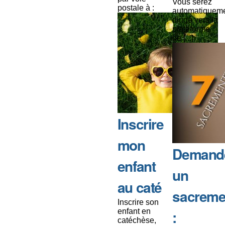
Vous serez
postale à :
automatiquem
dirigé vers la
plateforme
de [...]
Inscrire
mon
Demand
enfant
un
au caté
sacreme
Inscrire son
enfant en
:
catéchèse,