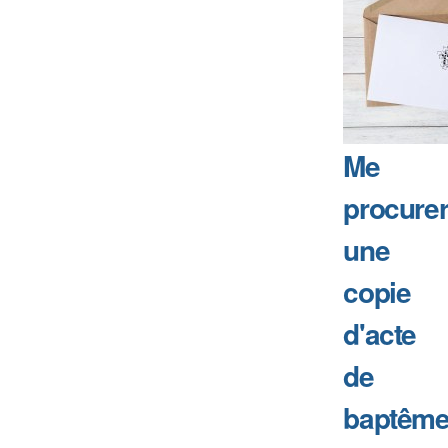
Me
procure
une
copie
d'acte
de
baptême