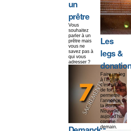
un
prêtre
Vous
souhaitez
parler à un
Les
prêtre mais
vous ne
legs &
savez pas à
qui vous
adresser ?
donatio
Faire un leg
à l'Église,
c'est un acte
de foi ! C'est
permettre
l'annonce de
la Bonne
Nouvelle
aujourd'hui
comme
Demander
demain.