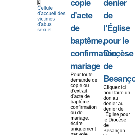
copie
denier
Cellule
d'acte
de
d'accueil des
victimes
de
l'Église
d'abus
sexuel
baptême,
pour le
confirmation,
Diocèse
mariage
de
Pour toute
Besanç
demande de
copie ou
Cliquez ici
d'extrait
pour faire un
d'acte de
don au
baptême,
denier au
confirmation
denier de
ou de
l'Église pour
mariage,
le Diocèse
écrire
de
uniquement
Besançon.
par voie