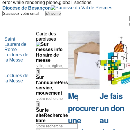
error while rendering plone.global_sections
Outils
Diocèse de Besançon
personnels
Aller
au
contenu.
|
Aller
Carte des
à
Saint
paroisses
la
Laurent de
navigation
Rome
Lectures de
Horaire de
la Messe
messe
Lectures de
Sur
la Messe
l'annuaire
Personne,
service,
Me
Je fais
mouvement
procurer
un don
Sur le
site
Recherche
une
au
libre