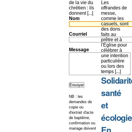
de la vie du
Les
chrétien : ils
offrandes de
donnent [...]
messe,
Nom
comme les
casuels, sont
des dons
Courriel
faits au
prêtre et à
l'Église pour
Message
célébrer à
une intention
particulière
ou lors des
temps [...]
Solidarit
santé
NB : les
et
demandes de
copie ou
d'extrait d'acte
écologie
de baptême,
confirmation ou
En
mariage doivent