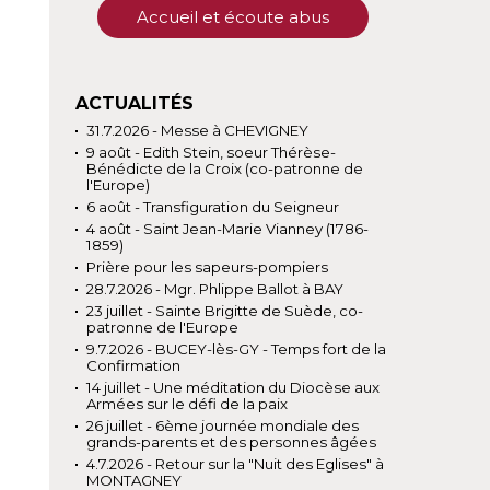
Accueil et écoute abus
ACTUALITÉS
31.7.2026 - Messe à CHEVIGNEY
9 août - Edith Stein, soeur Thérèse-
Bénédicte de la Croix (co-patronne de
l'Europe)
6 août - Transfiguration du Seigneur
4 août - Saint Jean-Marie Vianney (1786-
1859)
Prière pour les sapeurs-pompiers
28.7.2026 - Mgr. Phlippe Ballot à BAY
23 juillet - Sainte Brigitte de Suède, co-
patronne de l'Europe
9.7.2026 - BUCEY-lès-GY - Temps fort de la
Confirmation
14 juillet - Une méditation du Diocèse aux
Armées sur le défi de la paix
26 juillet - 6ème journée mondiale des
grands-parents et des personnes âgées
4.7.2026 - Retour sur la "Nuit des Eglises" à
MONTAGNEY