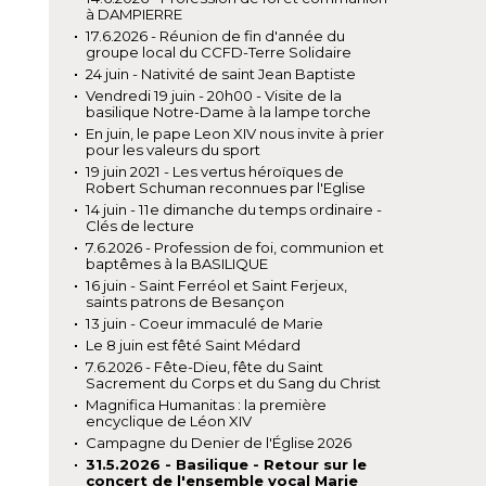
à DAMPIERRE
17.6.2026 - Réunion de fin d'année du
groupe local du CCFD-Terre Solidaire
24 juin - Nativité de saint Jean Baptiste
Vendredi 19 juin - 20h00 - Visite de la
basilique Notre-Dame à la lampe torche
En juin, le pape Leon XIV nous invite à prier
pour les valeurs du sport
19 juin 2021 - Les vertus héroïques de
Robert Schuman reconnues par l'Eglise
14 juin - 11e dimanche du temps ordinaire -
Clés de lecture
7.6.2026 - Profession de foi, communion et
baptêmes à la BASILIQUE
16 juin - Saint Ferréol et Saint Ferjeux,
saints patrons de Besançon
13 juin - Coeur immaculé de Marie
Le 8 juin est fêté Saint Médard
7.6.2026 - Fête-Dieu, fête du Saint
Sacrement du Corps et du Sang du Christ
Magnifica Humanitas : la première
encyclique de Léon XIV
Campagne du Denier de l'Église 2026
31.5.2026 - Basilique - Retour sur le
concert de l'ensemble vocal Marie