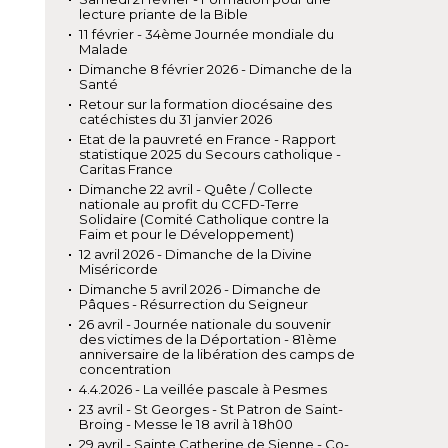
lecture priante de la Bible
11 février - 34ème Journée mondiale du
Malade
Dimanche 8 février 2026 - Dimanche de la
Santé
Retour sur la formation diocésaine des
catéchistes du 31 janvier 2026
Etat de la pauvreté en France - Rapport
statistique 2025 du Secours catholique -
Caritas France
Dimanche 22 avril - Quête / Collecte
nationale au profit du CCFD-Terre
Solidaire (Comité Catholique contre la
Faim et pour le Développement)
12 avril 2026 - Dimanche de la Divine
Miséricorde
Dimanche 5 avril 2026 - Dimanche de
Pâques - Résurrection du Seigneur
26 avril - Journée nationale du souvenir
des victimes de la Déportation - 81ème
anniversaire de la libération des camps de
concentration
4.4.2026 - La veillée pascale à Pesmes
23 avril - St Georges - St Patron de Saint-
Broing - Messe le 18 avril à 18h00
29 avril - Sainte Catherine de Sienne - Co-