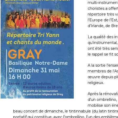
multi-instrumenta
choristes a offe
répertoire très v
l’Europe de l’Es
d’Irlande, de Br
La qualité des in
qu’instrumental,
ont été très sen
le rappel se fit
A la sortie l’ense
membres de l’Ass
œuvre depuis plu
religieux.
Après la rénovat
d’un ombrellino,
mobilise son éne
beau concert de dimanche, le tintinnabule (du latin tint
portatif qui constitue, avec l'ombrellino, l'un des emblèmes