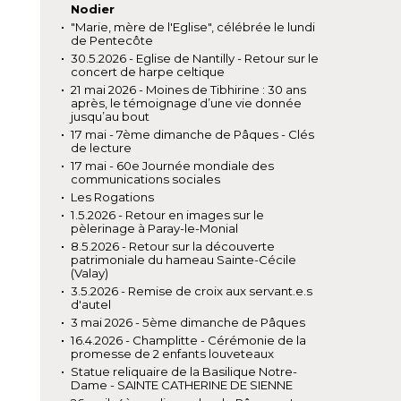
Nodier
"Marie, mère de l'Eglise", célébrée le lundi
de Pentecôte
30.5.2026 - Eglise de Nantilly - Retour sur le
concert de harpe celtique
21 mai 2026 - Moines de Tibhirine : 30 ans
après, le témoignage d’une vie donnée
jusqu’au bout
17 mai - 7ème dimanche de Pâques - Clés
de lecture
17 mai - 60e Journée mondiale des
communications sociales
Les Rogations
1.5.2026 - Retour en images sur le
pèlerinage à Paray-le-Monial
8.5.2026 - Retour sur la découverte
patrimoniale du hameau Sainte-Cécile
(Valay)
3.5.2026 - Remise de croix aux servant.e.s
d'autel
3 mai 2026 - 5ème dimanche de Pâques
16.4.2026 - Champlitte - Cérémonie de la
promesse de 2 enfants louveteaux
Statue reliquaire de la Basilique Notre-
Dame - SAINTE CATHERINE DE SIENNE