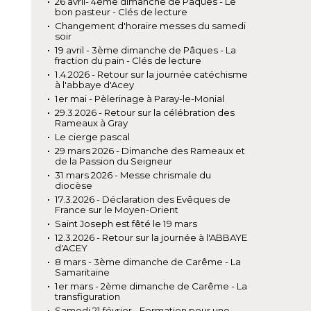
26 avril- 4ème dimanche de Pâques - Le
bon pasteur - Clés de lecture
Changement d'horaire messes du samedi
soir
19 avril - 3ème dimanche de Pâques - La
fraction du pain - Clés de lecture
1.4.2026 - Retour sur la journée catéchisme
à l'abbaye d'Acey
1er mai - Pèlerinage à Paray-le-Monial
29.3.2026 - Retour sur la célébration des
Rameaux à Gray
Le cierge pascal
29 mars 2026 - Dimanche des Rameaux et
de la Passion du Seigneur
31 mars 2026 - Messe chrismale du
diocèse
17.3.2026 - Déclaration des Evêques de
France sur le Moyen-Orient
Saint Joseph est fêté le 19 mars
12.3.2026 - Retour sur la journée à l'ABBAYE
d'ACEY
8 mars - 3ème dimanche de Carême - La
Samaritaine
1er mars - 2ème dimanche de Carême - La
transfiguration
Samedi 21 février - Formation pour une