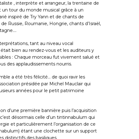
liste , interprète et arrangeur, la trentaine de
rt un tour du monde musical grâce à un
arié inspiré de Try Yann et de chants de
t, de Russie, Roumanie, Hongrie, chants d’Israël,
etagne….
terprétations, tant au niveau vocal
 était bien au rendez-vous et les auditeurs y
sibles : Chaque morceau fut vivement salué et
 sous des applaudissements nourris.
mble a été très félicité… de quoi ravir les
ociation présidée par Michel Mauclair qui
sieurs années pour le petit patrimoine
ion d’une première bannière puis l’acquisition
 c’est désormais celle d’un tintinnabulum qui
rgie et particulièrement l’organisation de ce
innabulum) étant une clochette sur un support
 distinctifs des basiliques.