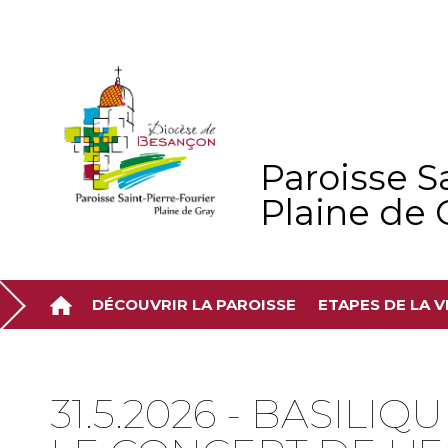
Aller
Outils
au
personnels
contenu.
|
Aller
à
la
navigation
Paroisse Sa
Plaine de 
DÉCOUVRIR LA PAROISSE
ETAPES DE LA V
31.5.2026 - BASILI