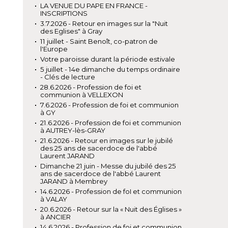
LA VENUE DU PAPE EN FRANCE -
INSCRIPTIONS
3.7.2026 - Retour en images sur la "Nuit
des Eglises" à Gray
11 juillet - Saint Benoît, co-patron de
l'Europe
Votre paroisse durant la période estivale
5 juillet - 14e dimanche du temps ordinaire
- Clés de lecture
28.6.2026 - Profession de foi et
communion à VELLEXON
7.6.2026 - Profession de foi et communion
à GY
21.6.2026 - Profession de foi et communion
à AUTREY-lès-GRAY
21.6.2026 - Retour en images sur le jubilé
des 25 ans de sacerdoce de l'abbé
Laurent JARAND
Dimanche 21 juin - Messe du jubilé des 25
ans de sacerdoce de l'abbé Laurent
JARAND à Membrey
14.6.2026 - Profession de foI et communion
à VALAY
20.6.2026 - Retour sur la « Nuit des Églises »
à ANCIER
14.6.2026 - Profession de foi et communion