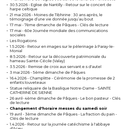
30.5.2026 - Eglise de Nantilly - Retour sur le concert de
harpe celtique
21 mai 2026 - Moines de Tibhirine : 30 ans après, le
témoignage d’une vie donnée jusqu’au bout
17 mai - 7ème dimanche de Pâques - Clés de lecture
17 mai - 60e Journée mondiale des communications
sociales
Les Rogations
1.5.2026 - Retour en images sur le pèlerinage à Paray-le-
Monial
8.5.2026 - Retour sur la découverte patrimoniale du
hameau Sainte-Cécile (Valay)
3.5.2026 - Remise de croix aux servant.e.s d'autel
3 mai 2026 - 5ème dimanche de Pâques
16.4.2026 - Champlitte - Cérémonie de la promesse de 2
enfants louveteaux
Statue reliquaire de la Basilique Notre-Dame - SAINTE
CATHERINE DE SIENNE
26 avril- 4ème dimanche de Pâques - Le bon pasteur - Clés
de lecture
Changement d'horaire messes du samedi soir
19 avril - 3ème dimanche de Pâques - La fraction du pain -
Clés de lecture
1.4.2026 - Retour sur la journée catéchisme à l'abbaye
d'Acey