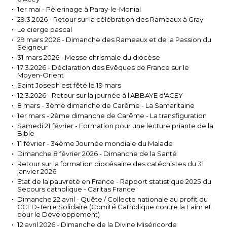
1er mai - Pèlerinage à Paray-le-Monial
29.3.2026 - Retour sur la célébration des Rameaux à Gray
Le cierge pascal
29 mars 2026 - Dimanche des Rameaux et de la Passion du
Seigneur
31 mars 2026 - Messe chrismale du diocèse
17.3.2026 - Déclaration des Evêques de France sur le
Moyen-Orient
Saint Joseph est fêté le 19 mars
12.3.2026 - Retour sur la journée à l'ABBAYE d'ACEY
8 mars - 3ème dimanche de Carême - La Samaritaine
1er mars - 2ème dimanche de Carême - La transfiguration
Samedi 21 février - Formation pour une lecture priante de la
Bible
11 février - 34ème Journée mondiale du Malade
Dimanche 8 février 2026 - Dimanche de la Santé
Retour sur la formation diocésaine des catéchistes du 31
janvier 2026
Etat de la pauvreté en France - Rapport statistique 2025 du
Secours catholique - Caritas France
Dimanche 22 avril - Quête / Collecte nationale au profit du
CCFD-Terre Solidaire (Comité Catholique contre la Faim et
pour le Développement)
12 avril 2026 - Dimanche de la Divine Miséricorde