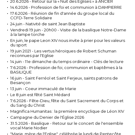
20.6.2026 - Retour sur la « Nuit des Églises » à ANCIER
14.6.2026 - Profession de foi et communion à DAMPIERRE
17.6.2026 - Réunion de fin d'année du groupe local du
CCFD-Terre Solidaire
24 juin - Nativité de saint Jean Baptiste
Vendredi 19 juin - 20h00 - Visite de la basilique Notre-Dame
à la lampe torche
En juin, le pape Leon XIV nous invite à prier pour les valeurs
du sport
19 juin 2021 - Les vertus héroïques de Robert Schuman
reconnues par l'Eglise
14 juin - 11e dimanche du temps ordinaire - Clés de lecture
7.6.2026 - Profession de foi, communion et baptêmes à la
BASILIQUE
16 juin - Saint Ferréol et Saint Ferjeux, saints patrons de
Besançon
13 juin - Coeur immaculé de Marie
Le 8 juin est fêté Saint Médard
7.6.2026 - Fête-Dieu, fête du Saint Sacrement du Corps et
du Sang du Christ
Magnifica Humanitas : la première encyclique de Léon XIV
Campagne du Denier de l'Église 2026
31.5.2026 - Basilique - Retour sur le concert de l'ensemble
vocal Marie Nodier
"Marie, mère de l'Eglise", célébrée le lundi de Pentecôte