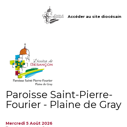
Aller
Outils
au
personnels
contenu.
|
Accéder au site diocésain
Aller
à
la
navigation
Paroisse Saint-Pierre-
Fourier - Plaine de Gray
Mercredi 5 Août 2026