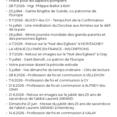
Prière pour les sapeurs-pompiers
28.7.2026 - Mgr. Phlippe Ballot à BAY
23 juillet - Sainte Brigitte de Suède, co-patronne de
l'Europe
9.7.2026 - BUCEY-lès-GY - Temps fort de la Confirmation
14 juillet - Une méditation du Diocèse aux Armées sur le défi
de la paix
26 juillet - 6ème journée mondiale des grands-parents et
des personnes âgées
4.7.2026 - Retour sur la "Nuit des Eglises" à MONTAGNEY
LA VENUE DU PAPE EN FRANCE - INSCRIPTIONS
3.7.2026 - Retour en images sur la "Nuit des Eglises" à Gray
11 juillet - Saint Benoît, co-patron de l'Europe
Votre paroisse durant la période estivale
5 juillet - 14e dimanche du temps ordinaire - Clés de lecture
28.6.2026 - Profession de foi et communion à VELLEXON
7.6.2026 - Profession de foi et communion à GY
21.6.2026 - Profession de foi et communion à AUTREY-lès-
GRAY
21.6.2026 - Retour en images sur le jubilé des 25 ans de
sacerdoce de l'abbé Laurent JARAND
Dimanche 21 juin - Messe du jubilé des 25 ans de sacerdoce
de l'abbé Laurent JARAND à Membrey
14.6.2026 - Profession de foI et communion à VALAY