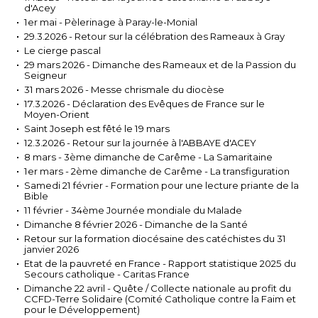
d'Acey
1er mai - Pèlerinage à Paray-le-Monial
29.3.2026 - Retour sur la célébration des Rameaux à Gray
Le cierge pascal
29 mars 2026 - Dimanche des Rameaux et de la Passion du
Seigneur
31 mars 2026 - Messe chrismale du diocèse
17.3.2026 - Déclaration des Evêques de France sur le
Moyen-Orient
Saint Joseph est fêté le 19 mars
12.3.2026 - Retour sur la journée à l'ABBAYE d'ACEY
8 mars - 3ème dimanche de Carême - La Samaritaine
1er mars - 2ème dimanche de Carême - La transfiguration
Samedi 21 février - Formation pour une lecture priante de la
Bible
11 février - 34ème Journée mondiale du Malade
Dimanche 8 février 2026 - Dimanche de la Santé
Retour sur la formation diocésaine des catéchistes du 31
janvier 2026
Etat de la pauvreté en France - Rapport statistique 2025 du
Secours catholique - Caritas France
Dimanche 22 avril - Quête / Collecte nationale au profit du
CCFD-Terre Solidaire (Comité Catholique contre la Faim et
pour le Développement)