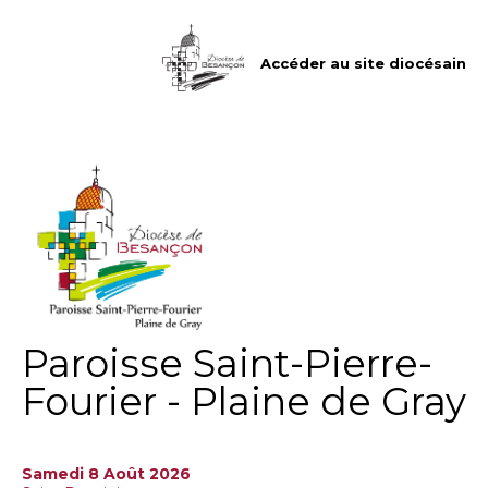
Aller
Outils
au
personnels
contenu.
|
Accéder au site diocésain
Aller
à
la
navigation
Paroisse Saint-Pierre-
Fourier - Plaine de Gray
Samedi 8 Août 2026