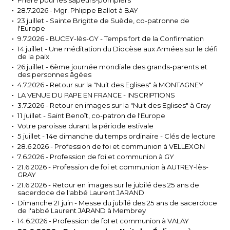
Prière pour les sapeurs-pompiers
28.7.2026 - Mgr. Phlippe Ballot à BAY
23 juillet - Sainte Brigitte de Suède, co-patronne de
l'Europe
9.7.2026 - BUCEY-lès-GY - Temps fort de la Confirmation
14 juillet - Une méditation du Diocèse aux Armées sur le défi
de la paix
26 juillet - 6ème journée mondiale des grands-parents et
des personnes âgées
4.7.2026 - Retour sur la "Nuit des Eglises" à MONTAGNEY
LA VENUE DU PAPE EN FRANCE - INSCRIPTIONS
3.7.2026 - Retour en images sur la "Nuit des Eglises" à Gray
11 juillet - Saint Benoît, co-patron de l'Europe
Votre paroisse durant la période estivale
5 juillet - 14e dimanche du temps ordinaire - Clés de lecture
28.6.2026 - Profession de foi et communion à VELLEXON
7.6.2026 - Profession de foi et communion à GY
21.6.2026 - Profession de foi et communion à AUTREY-lès-
GRAY
21.6.2026 - Retour en images sur le jubilé des 25 ans de
sacerdoce de l'abbé Laurent JARAND
Dimanche 21 juin - Messe du jubilé des 25 ans de sacerdoce
de l'abbé Laurent JARAND à Membrey
14.6.2026 - Profession de foI et communion à VALAY