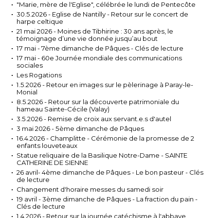
"Marie, mère de l'Eglise", célébrée le lundi de Pentecôte
30.5.2026 - Eglise de Nantilly - Retour sur le concert de
harpe celtique
21 mai 2026 - Moines de Tibhirine : 30 ans après, le
témoignage d’une vie donnée jusqu’au bout
17 mai - 7ème dimanche de Pâques - Clés de lecture
17 mai - 60e Journée mondiale des communications
sociales
Les Rogations
1.5.2026 - Retour en images sur le pèlerinage à Paray-le-
Monial
8.5.2026 - Retour sur la découverte patrimoniale du
hameau Sainte-Cécile (Valay)
3.5.2026 - Remise de croix aux servant.e.s d'autel
3 mai 2026 - 5ème dimanche de Pâques
16.4.2026 - Champlitte - Cérémonie de la promesse de 2
enfants louveteaux
Statue reliquaire de la Basilique Notre-Dame - SAINTE
CATHERINE DE SIENNE
26 avril- 4ème dimanche de Pâques - Le bon pasteur - Clés
de lecture
Changement d'horaire messes du samedi soir
19 avril - 3ème dimanche de Pâques - La fraction du pain -
Clés de lecture
1.4.2026 - Retour sur la journée catéchisme à l'abbaye