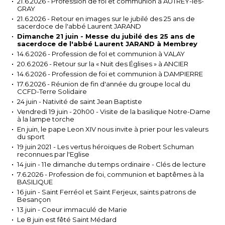
21.6.2026 - Profession de foi et communion à AUTREY-lès-
GRAY
21.6.2026 - Retour en images sur le jubilé des 25 ans de
sacerdoce de l'abbé Laurent JARAND
Dimanche 21 juin - Messe du jubilé des 25 ans de
sacerdoce de l'abbé Laurent JARAND à Membrey
14.6.2026 - Profession de foI et communion à VALAY
20.6.2026 - Retour sur la « Nuit des Églises » à ANCIER
14.6.2026 - Profession de foi et communion à DAMPIERRE
17.6.2026 - Réunion de fin d'année du groupe local du
CCFD-Terre Solidaire
24 juin - Nativité de saint Jean Baptiste
Vendredi 19 juin - 20h00 - Visite de la basilique Notre-Dame
à la lampe torche
En juin, le pape Leon XIV nous invite à prier pour les valeurs
du sport
19 juin 2021 - Les vertus héroïques de Robert Schuman
reconnues par l'Eglise
14 juin - 11e dimanche du temps ordinaire - Clés de lecture
7.6.2026 - Profession de foi, communion et baptêmes à la
BASILIQUE
16 juin - Saint Ferréol et Saint Ferjeux, saints patrons de
Besançon
13 juin - Coeur immaculé de Marie
Le 8 juin est fêté Saint Médard