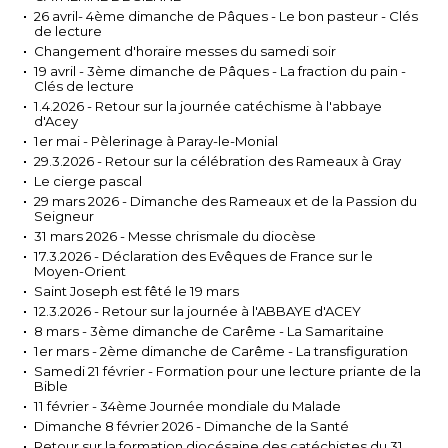
26 avril- 4ème dimanche de Pâques - Le bon pasteur - Clés
de lecture
Changement d'horaire messes du samedi soir
19 avril - 3ème dimanche de Pâques - La fraction du pain -
Clés de lecture
1.4.2026 - Retour sur la journée catéchisme à l'abbaye
d'Acey
1er mai - Pèlerinage à Paray-le-Monial
29.3.2026 - Retour sur la célébration des Rameaux à Gray
Le cierge pascal
29 mars 2026 - Dimanche des Rameaux et de la Passion du
Seigneur
31 mars 2026 - Messe chrismale du diocèse
17.3.2026 - Déclaration des Evêques de France sur le
Moyen-Orient
Saint Joseph est fêté le 19 mars
12.3.2026 - Retour sur la journée à l'ABBAYE d'ACEY
8 mars - 3ème dimanche de Carême - La Samaritaine
1er mars - 2ème dimanche de Carême - La transfiguration
Samedi 21 février - Formation pour une lecture priante de la
Bible
11 février - 34ème Journée mondiale du Malade
Dimanche 8 février 2026 - Dimanche de la Santé
Retour sur la formation diocésaine des catéchistes du 31