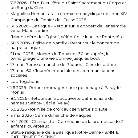
7.6.2026 - Fête-Dieu, fête du Saint Sacrement du Corps et
du Sang du Christ
Magnifica Humanitas : la première encyclique de Léon XIV
Campagne du Denier de l'Église 2026
31.5.2026 - Basilique - Retour sur le concert de l'ensemble
vocal Marie Nodier
"Marie, mère de l'Eglise", célébrée le lundi de Pentecôte
30.5.2026 - Eglise de Nantilly - Retour sur le concert de
harpe celtique
21 mai 2026 - Moines de Tibhirine : 30 ans après, le
témoignage d’une vie donnée jusqu’au bout
17 mai - 7ème dimanche de Pâques - Clés de lecture
17 mai - 60e Journée mondiale des communications
sociales
Les Rogations
1.5.2026 - Retour en images sur le pèlerinage à Paray-le-
Monial
8.5.2026 - Retour sur la découverte patrimoniale du
hameau Sainte-Cécile (Valay)
3.5.2026 - Remise de croix aux servant.e.s d'autel
3 mai 2026 - 5ème dimanche de Pâques
16.4.2026 - Champlitte - Cérémonie de la promesse de 2
enfants louveteaux
Statue reliquaire de la Basilique Notre-Dame - SAINTE
CATHERINE DE SIENNE