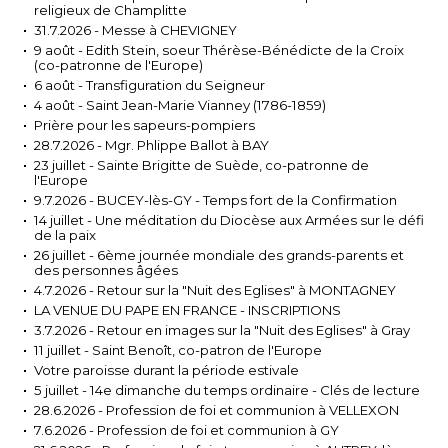
religieux de Champlitte
31.7.2026 - Messe à CHEVIGNEY
9 août - Edith Stein, soeur Thérèse-Bénédicte de la Croix
(co-patronne de l'Europe)
6 août - Transfiguration du Seigneur
4 août - Saint Jean-Marie Vianney (1786-1859)
Prière pour les sapeurs-pompiers
28.7.2026 - Mgr. Phlippe Ballot à BAY
23 juillet - Sainte Brigitte de Suède, co-patronne de
l'Europe
9.7.2026 - BUCEY-lès-GY - Temps fort de la Confirmation
14 juillet - Une méditation du Diocèse aux Armées sur le défi
de la paix
26 juillet - 6ème journée mondiale des grands-parents et
des personnes âgées
4.7.2026 - Retour sur la "Nuit des Eglises" à MONTAGNEY
LA VENUE DU PAPE EN FRANCE - INSCRIPTIONS
3.7.2026 - Retour en images sur la "Nuit des Eglises" à Gray
11 juillet - Saint Benoît, co-patron de l'Europe
Votre paroisse durant la période estivale
5 juillet - 14e dimanche du temps ordinaire - Clés de lecture
28.6.2026 - Profession de foi et communion à VELLEXON
7.6.2026 - Profession de foi et communion à GY