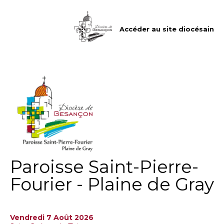
Aller
Outils
au
personnels
contenu.
|
Accéder au site diocésain
Aller
à
la
navigation
Paroisse Saint-Pierre-
Fourier - Plaine de Gray
Vendredi 7 Août 2026