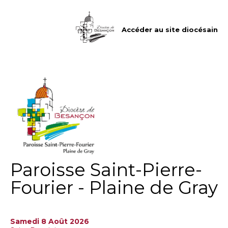
Aller
Outils
au
personnels
contenu.
|
Accéder au site diocésain
Aller
à
la
navigation
Paroisse Saint-Pierre-
Fourier - Plaine de Gray
Samedi 8 Août 2026