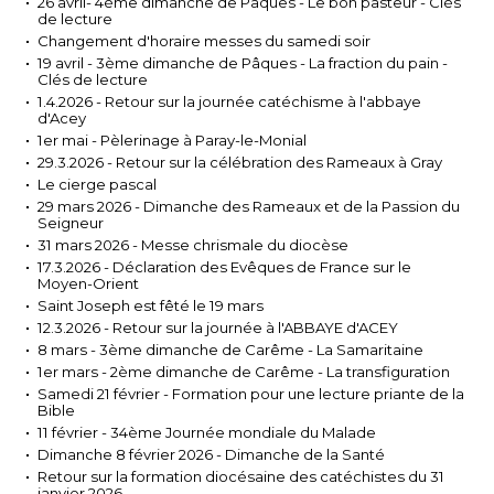
26 avril- 4ème dimanche de Pâques - Le bon pasteur - Clés
de lecture
Changement d'horaire messes du samedi soir
19 avril - 3ème dimanche de Pâques - La fraction du pain -
Clés de lecture
1.4.2026 - Retour sur la journée catéchisme à l'abbaye
d'Acey
1er mai - Pèlerinage à Paray-le-Monial
29.3.2026 - Retour sur la célébration des Rameaux à Gray
Le cierge pascal
29 mars 2026 - Dimanche des Rameaux et de la Passion du
Seigneur
31 mars 2026 - Messe chrismale du diocèse
17.3.2026 - Déclaration des Evêques de France sur le
Moyen-Orient
Saint Joseph est fêté le 19 mars
12.3.2026 - Retour sur la journée à l'ABBAYE d'ACEY
8 mars - 3ème dimanche de Carême - La Samaritaine
1er mars - 2ème dimanche de Carême - La transfiguration
Samedi 21 février - Formation pour une lecture priante de la
Bible
11 février - 34ème Journée mondiale du Malade
Dimanche 8 février 2026 - Dimanche de la Santé
Retour sur la formation diocésaine des catéchistes du 31
janvier 2026