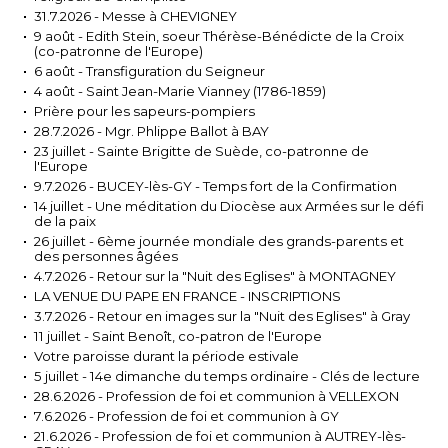
31.7.2026 - Messe à CHEVIGNEY
9 août - Edith Stein, soeur Thérèse-Bénédicte de la Croix
(co-patronne de l'Europe)
6 août - Transfiguration du Seigneur
4 août - Saint Jean-Marie Vianney (1786-1859)
Prière pour les sapeurs-pompiers
28.7.2026 - Mgr. Phlippe Ballot à BAY
23 juillet - Sainte Brigitte de Suède, co-patronne de
l'Europe
9.7.2026 - BUCEY-lès-GY - Temps fort de la Confirmation
14 juillet - Une méditation du Diocèse aux Armées sur le défi
de la paix
26 juillet - 6ème journée mondiale des grands-parents et
des personnes âgées
4.7.2026 - Retour sur la "Nuit des Eglises" à MONTAGNEY
LA VENUE DU PAPE EN FRANCE - INSCRIPTIONS
3.7.2026 - Retour en images sur la "Nuit des Eglises" à Gray
11 juillet - Saint Benoît, co-patron de l'Europe
Votre paroisse durant la période estivale
5 juillet - 14e dimanche du temps ordinaire - Clés de lecture
28.6.2026 - Profession de foi et communion à VELLEXON
7.6.2026 - Profession de foi et communion à GY
21.6.2026 - Profession de foi et communion à AUTREY-lès-