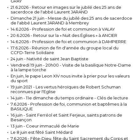
GRAY
21.6.2026 - Retour en images sur le jubilé des 25 ans de
sacerdoce de l'abbé Laurent JARAND
Dimanche 21 juin - Messe du jubilé des 25 ans de sacerdoce
de l'abbé Laurent JARAND à Membrey
14.6.2026 - Profession de foI et communion à VALAY
20.6.2026 - Retour sur la « Nuit des Églises » à ANCIER
14.6.2026 - Profession de foi et communion à DAMPIERRE
17.6.2026 - Réunion de fin d'année du groupe local du
CCFD-Terre Solidaire
24 juin - Nativité de saint Jean Baptiste
Vendredi 19 juin - 20h00 - Visite de la basilique Notre-Dame
à la lampe torche
En juin, le pape Leon XIV nous invite à prier pour les valeurs
du sport
19 juin 2021 - Les vertus héroïques de Robert Schuman
reconnues par l'Eglise
14 juin - 11e dimanche du temps ordinaire - Clés de lecture
7.6.2026 - Profession de foi, communion et baptêmes à la
BASILIQUE
16 juin - Saint Ferréol et Saint Ferjeux, saints patrons de
Besançon
13 juin - Coeur immaculé de Marie
Le 8 juin est fêté Saint Médard
7.6.2026 - Fête-Dieu, fête du Saint Sacrement du Corps et