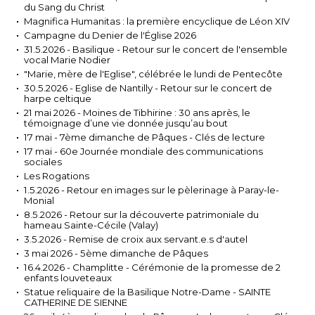
du Sang du Christ
Magnifica Humanitas : la première encyclique de Léon XIV
Campagne du Denier de l'Église 2026
31.5.2026 - Basilique - Retour sur le concert de l'ensemble
vocal Marie Nodier
"Marie, mère de l'Eglise", célébrée le lundi de Pentecôte
30.5.2026 - Eglise de Nantilly - Retour sur le concert de
harpe celtique
21 mai 2026 - Moines de Tibhirine : 30 ans après, le
témoignage d’une vie donnée jusqu’au bout
17 mai - 7ème dimanche de Pâques - Clés de lecture
17 mai - 60e Journée mondiale des communications
sociales
Les Rogations
1.5.2026 - Retour en images sur le pèlerinage à Paray-le-
Monial
8.5.2026 - Retour sur la découverte patrimoniale du
hameau Sainte-Cécile (Valay)
3.5.2026 - Remise de croix aux servant.e.s d'autel
3 mai 2026 - 5ème dimanche de Pâques
16.4.2026 - Champlitte - Cérémonie de la promesse de 2
enfants louveteaux
Statue reliquaire de la Basilique Notre-Dame - SAINTE
CATHERINE DE SIENNE