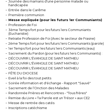
Journée des mamans d'une personne malade ou
handicapée
Entrée dans le Carême
Première communion
Messe expliquée (pour les futurs 1er Communiants)
Profession de Foi
3ème Temps fort pour les futurs 1ers Communiants
(Eucharistie)
Retraite Profession de Foi (Avec le secteur de Frasne)
2ème Temps fort pour les futurs 1ers Communiants (parole)
1er Temps fort pour les futurs 1ers Communiants (eau)
Sacrement du Pardon (pour les futurs 1ers Communiants) :
DÉCOUVRIR L'ÉVANGILE DE SAINT MATHIEU
DÉCOUVRIR L'ÉVANGILE DE SAINT MATHIEU
DÉCOUVRIR L'ÉVANGILE DE SAINT MATHIEU
FÊTE DU DIOCESE
Eveil à la foi des tout petits
Soirée information et d'échange - Rapport "Sauvé"
Sacrement de l’Onction des Malades
Randonnée Prières et Rencontres - "Tous frères"
Remise du Livre « Ta Parole est un Trésor » aux CE2
Messe de rentrée des catés
Inscriptions catéchisme