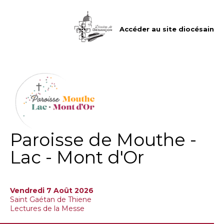
Aller
Outils
au
personnels
contenu.
|
Accéder au site diocésain
Aller
à
la
navigation
Paroisse de Mouthe -
Lac - Mont d'Or
Vendredi 7 Août 2026
Saint Gaétan de Thiene
Lectures de la Messe