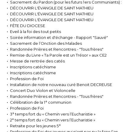
Sacrement du Pardon (pour les futurs 1ers Communiants) :
DÉCOUVRIR L'ÉVANGILE DE SAINT MATHIEU
DÉCOUVRIR L'ÉVANGILE DE SAINT MATHIEU
DÉCOUVRIR L'ÉVANGILE DE SAINT MATHIEU
FÊTE DU DIOCESE
Eveil à la foi des tout petits
Soirée information et d'échange - Rapport "Sauvé"
Sacrement de l’Onction des Malades
Randonnée Prières et Rencontres - "Tous frères"
Remise du Livre « Ta Parole est un Trésor » aux CE2
Messe de rentrée des catés
Inscriptions catéchisme
Inscriptions catéchisme
Profession de Foi
Installation de notre nouveau curé Benoit DECREUSE
Concert Duo Violon et Violoncelle
Randonnée Prières et Rencontres - "Tous frères"
Célébration de la 1° communion
Profession de Foi
3° temps fort du « Chemin vers l’Eucharistie »
2° temps fort du « Chemin vers l’Eucharistie »
Retraite pour les jeunes 5°
Profession de Foi des jeunes qui n'ont pas pu la faire l’an