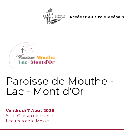
Aller
Outils
au
personnels
contenu.
|
Accéder au site diocésain
Aller
à
la
navigation
Paroisse de Mouthe -
Lac - Mont d'Or
Vendredi 7 Août 2026
Saint Gaétan de Thiene
Lectures de la Messe