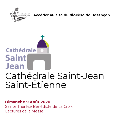
Aller
Outils
au
personnels
contenu.
|
Accéder au site du diocèse de Besançon
Aller
à
la
navigation
Cathédrale Saint-Jean
Saint-Étienne
Dimanche 9 Août 2026
Sainte Thérèse Bénédicte de La Croix
Lectures de la Messe