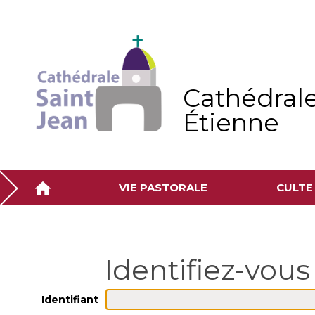
Aller
Outils
au
personnels
contenu.
|
Aller
à
la
navigation
Cathédrale
Étienne
VIE PASTORALE
CULTE
Identifiant