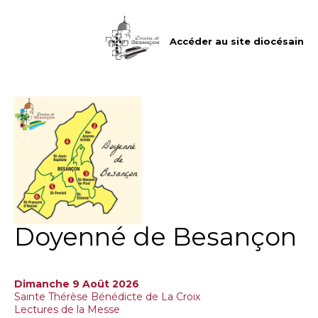
Aller
Outils
au
personnels
contenu.
|
Accéder au site diocésain
Aller
à
la
navigation
Doyenné de Besançon
Dimanche 9 Août 2026
Sainte Thérèse Bénédicte de La Croix
Lectures de la Messe