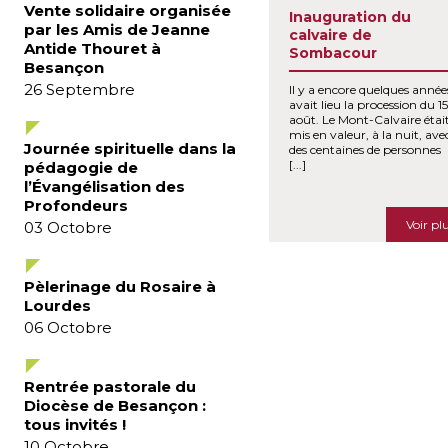
Vente solidaire organisée
Inauguration du
par les Amis de Jeanne
calvaire de
Antide Thouret à
Sombacour
Besançon
26
Septembre
Il y a encore quelques année
avait lieu la procession du 15
août. Le Mont-Calvaire étai
mis en valeur, à la nuit, ave
Journée spirituelle dans la
des centaines de personnes
[...]
pédagogie de
l’Évangélisation des
Profondeurs
Voir pl
03
Octobre
Pèlerinage du Rosaire à
Lourdes
06
Octobre
Rentrée pastorale du
Diocèse de Besançon :
tous invités !
10
Octobre