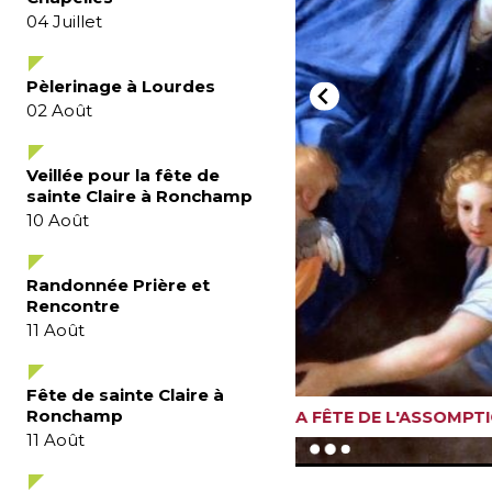
04
Juillet
Pèlerinage à Lourdes
02
Août
Veillée pour la fête de
sainte Claire à Ronchamp
10
Août
Randonnée Prière et
Rencontre
11
Août
Fête de sainte Claire à
Ronchamp
 DE LA FÊTE DE L'ASSOMPTION
ÉVÉN
11
Août