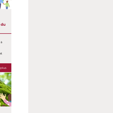
 du
 à
et
 plus