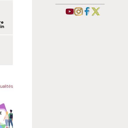
re
in
ualités