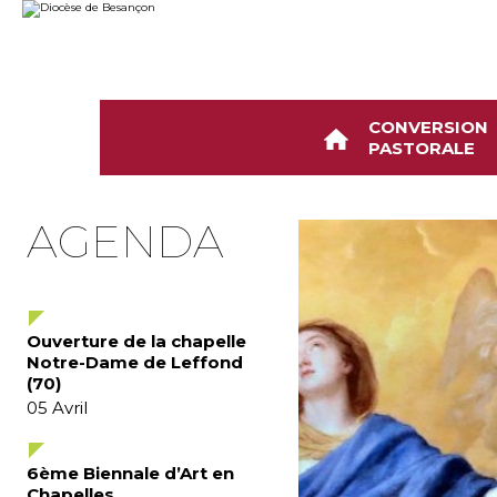
Aller
Outils
au
personnels
contenu.
|
Aller
à
la
navigation
CONVERSION
PASTORALE
AGENDA
Ouverture de la chapelle
Notre-Dame de Leffond
(70)
05
Avril
6ème Biennale d’Art en
Chapelles