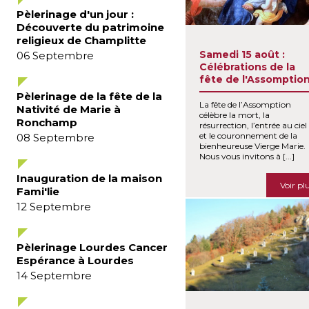
Pèlerinage d'un jour :
Découverte du patrimoine
religieux de Champlitte
Samedi 15 août :
06
Septembre
Célébrations de la
fête de l'Assomptio
Pèlerinage de la fête de la
La fête de l’Assomption
Nativité de Marie à
célèbre la mort, la
Ronchamp
résurrection, l’entrée au ciel
et le couronnement de la
08
Septembre
bienheureuse Vierge Marie.
Nous vous invitons à [...]
Inauguration de la maison
Voir pl
Fami'lie
12
Septembre
Pèlerinage Lourdes Cancer
Espérance à Lourdes
14
Septembre