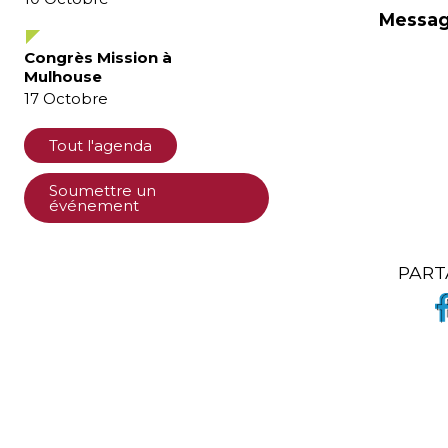
Message
Congrès Mission à
Mulhouse
17
Octobre
Tout l'agenda
Soumettre un
événement
PART