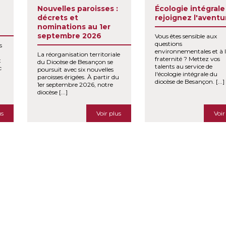
Nouvelles paroisses :
Écologie intégrale 
décrets et
rejoignez l'aventur
nominations au 1er
septembre 2026
Vous êtes sensible aux
questions
s
environnementales et à 
La réorganisation territoriale
fraternité ? Mettez vos
t
du Diocèse de Besançon se
talents au service de
c
poursuit avec six nouvelles
l'écologie intégrale du
paroisses érigées. À partir du
diocèse de Besançon. [...]
1er septembre 2026, notre
diocèse [...]
us
Voir plus
Voir