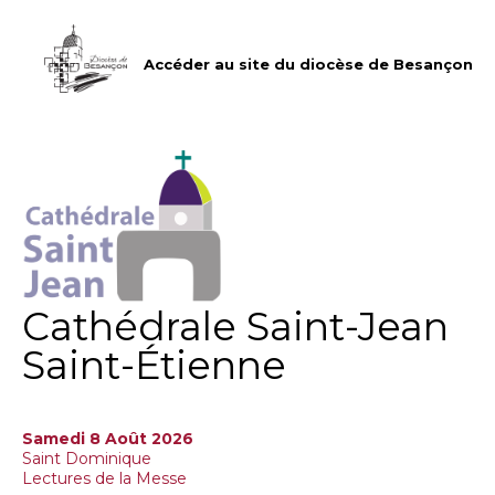
Aller
Outils
au
personnels
contenu.
|
Accéder au site du diocèse de Besançon
Aller
à
la
navigation
Cathédrale Saint-Jean
Saint-Étienne
Samedi 8 Août 2026
Saint Dominique
Lectures de la Messe