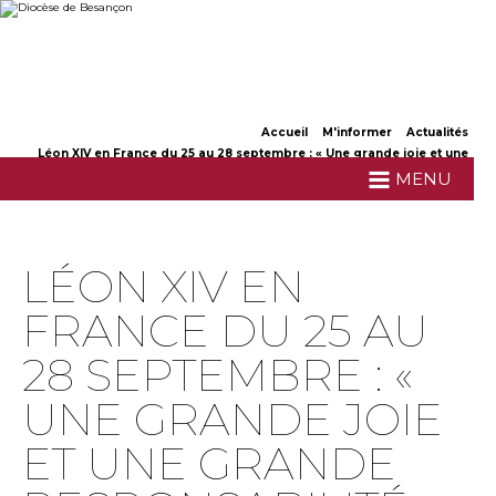
Aller
Outils
au
personnels
contenu.
|
Aller
à
la
navigation
Accueil
M'informer
Actualités
Léon XIV en France du 25 au 28 septembre : « Une grande joie et une
grande responsabilité »
MENU
LÉON XIV EN
FRANCE DU 25 AU
28 SEPTEMBRE : «
UNE GRANDE JOIE
ET UNE GRANDE