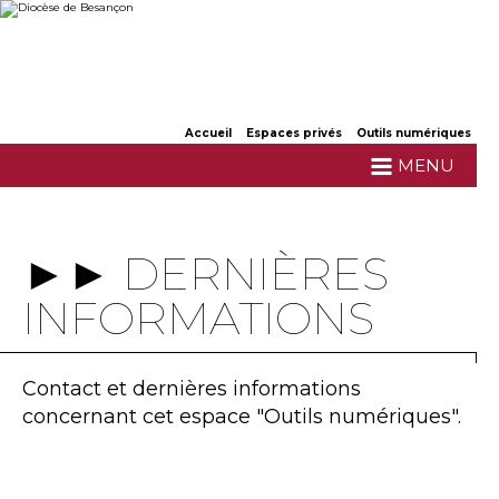
Aller
Outils
au
personnels
contenu.
|
Aller
à
la
navigation
Accueil
Espaces privés
Outils numériques
►► Dernières informations
MENU
►► DERNIÈRES
INFORMATIONS
Contact et dernières informations
concernant cet espace "Outils numériques".