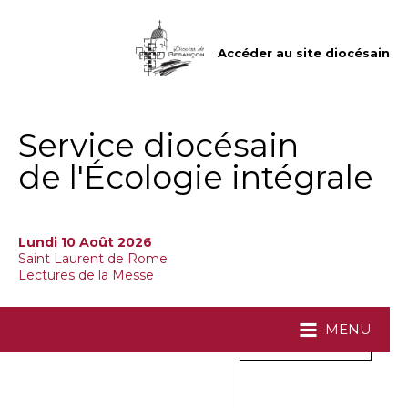
Aller
Outils
au
personnels
contenu.
|
Accéder au site diocésain
Aller
à
la
navigation
Service diocésain
de l'Écologie intégrale
Lundi 10 Août 2026
Saint Laurent de Rome
Lectures de la Messe
MENU