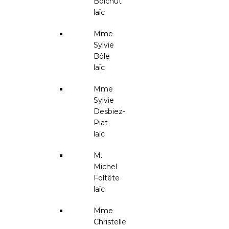
Boichut
laïc
Mme
Sylvie
Bôle
laïc
Mme
Sylvie
Desbiez-
Piat
laïc
M.
Michel
Foltête
laïc
Mme
Christelle