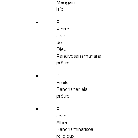
Maugain
laïc
P.
Pierre
Jean
de
Dieu
Ranaivosamimanana
prêtre
P.
Emile
Randriaherilala
prêtre
P.
Jean-
Albert
Randriamiharisoa
religieux