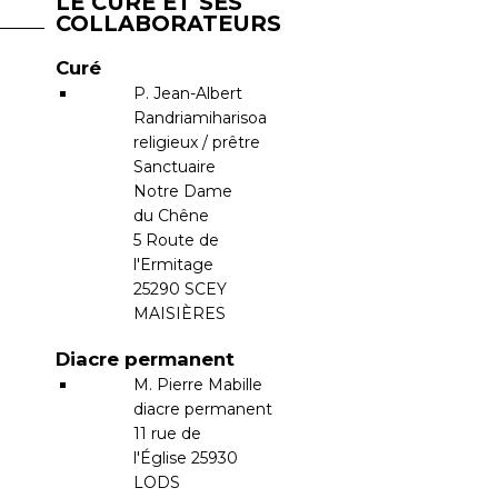
LE CURÉ ET SES
COLLABORATEURS
Curé
P.
Jean-Albert
Randriamiharisoa
religieux / prêtre
Sanctuaire
Notre Dame
du Chêne
5 Route de
l'Ermitage
25290
SCEY
MAISIÈRES
Diacre permanent
M.
Pierre Mabille
diacre permanent
11 rue de
l'Église
25930
LODS