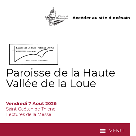
Aller
Outils
au
personnels
contenu.
|
Accéder au site diocésain
Aller
à
la
navigation
Paroisse de la Haute
Vallée de la Loue
Vendredi 7 Août 2026
Saint Gaétan de Thiene
Lectures de la Messe
MENU