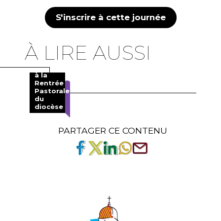
S'inscrire à cette journée
À LIRE AUSSI
Invitation
à la
Rentrée
Pastorale
du
diocèse
PARTAGER CE CONTENU