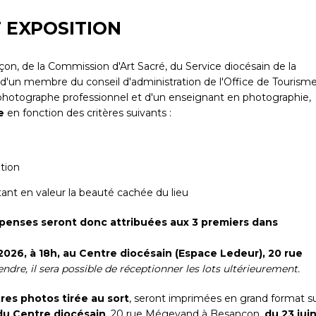
T EXPOSITION
n, de la Commission d'Art Sacré, du Service diocésain de la
, d'un membre du conseil d'administration de l'Office de Tourism
photographe professionnel et d'un enseignant en photographie,
ie
en fonction des critères suivants :
ition
ant en valeur la beauté cachée du lieu
penses seront donc attribuées aux 3 premiers dans
 2026, à 18h, au Centre diocésain (Espace Ledeur), 20 rue
ndre, il sera possible de réceptionner les lots ultérieurement.
res photos tirée au sort
, seront imprimées en grand format s
du Centre diocésain
, 20 rue Mégevand à Besançon,
du 23 jui