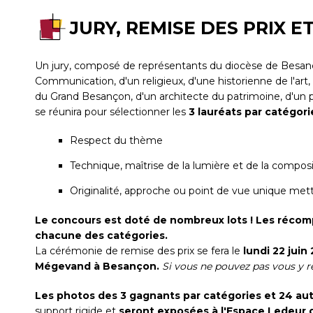
JURY, REMISE DES PRIX E
Un jury, composé de représentants du diocèse de Besanço
Communication, d'un religieux, d'une historienne de l'art
du Grand Besançon, d'un architecte du patrimoine, d'un 
se réunira pour sélectionner les
3 lauréats par catégor
Respect du thème
Technique, maîtrise de la lumière et de la compos
Originalité, approche ou point de vue unique mett
Le concours est doté de nombreux lots ! Les récom
chacune des catégories.
La cérémonie de remise des prix se fera le
lundi 22 juin
Mégevand à Besançon.
Si vous ne pouvez pas vous y re
Les photos des 3 gagnants par catégories et 24 aut
support rigide et
seront exposées à l'Espace Ledeur 