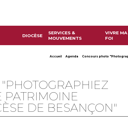
SERVICES &
VIVRE MA
DIOCÈSE
MOUVEMENTS
FOI
Accueil
Agenda
Concours photo "Photographi
 "PHOTOGRAPHIEZ
E PATRIMOINE
CÈSE DE BESANÇON"