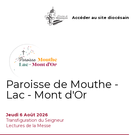
Aller
Outils
au
personnels
contenu.
|
Accéder au site diocésain
Aller
à
la
navigation
Paroisse de Mouthe -
Lac - Mont d'Or
Jeudi 6 Août 2026
Transfiguration du Seigneur
Lectures de la Messe