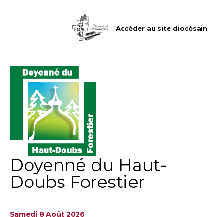
Aller
Outils
au
personnels
contenu.
|
Accéder au site diocésain
Aller
à
la
navigation
Doyenné du Haut-
Doubs Forestier
Samedi 8 Août 2026