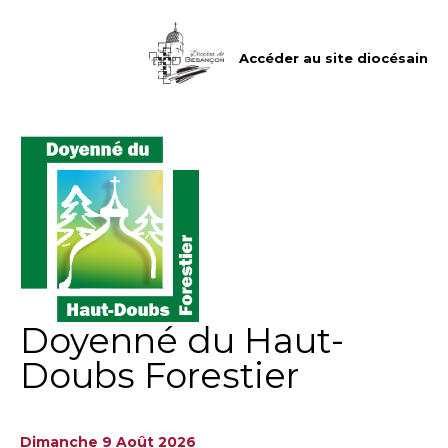
Aller
Outils
au
personnels
contenu.
|
Accéder au site diocésain
Aller
à
la
navigation
Doyenné du Haut-
Doubs Forestier
Dimanche 9 Août 2026