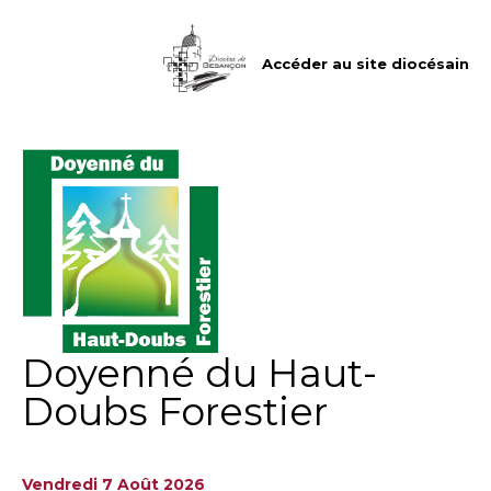
Aller
Outils
au
personnels
contenu.
|
Accéder au site diocésain
Aller
à
la
navigation
Doyenné du Haut-
Doubs Forestier
Vendredi 7 Août 2026